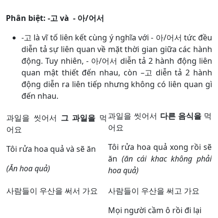
Phân biệt: -고 và - 아/어서
-고 là vĩ tố liên kết cùng ý nghĩa với - 아/어서 tức đều
diễn tả sự liên quan về mặt thời gian giữa các hành
động. Tuy nhiên, - 아/어서 diễn tả 2 hành động liên
quan mật thiết đến nhau, còn –고 diễn tả 2 hành
động diễn ra liên tiếp nhưng không có liên quan gì
đến nhau.
과일을 씻어서
다른
음식을
먹
과일을 씻어서
그
과일을
먹
어요
어요
Tôi rửa hoa quả xong rồi sẽ
Tôi rửa hoa quả và sẽ ăn
ăn
(ăn cái khac không phải
(Ăn hoa quả)
hoa quả)
사람들이 우산을 써서 가요
사람들이 우산을 써고 가요
Mọi người cầm ô rồi đi lại