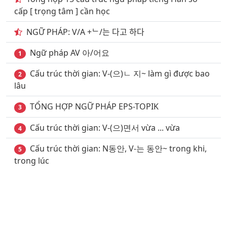
cấp [ trọng tâm ] cần học
NGỮ PHÁP: V/A +ᄂ/는 다고 하다
Ngữ pháp AV 아/어요
1
Cấu trúc thời gian: V-(으)ㄴ 지~ làm gì được bao
2
lâu
TỔNG HỢP NGỮ PHÁP EPS-TOPIK
3
Cấu trúc thời gian: V-(으)면서 vừa ... vừa
4
Cấu trúc thời gian: N동안, V-는 동안~ trong khi,
5
trong lúc