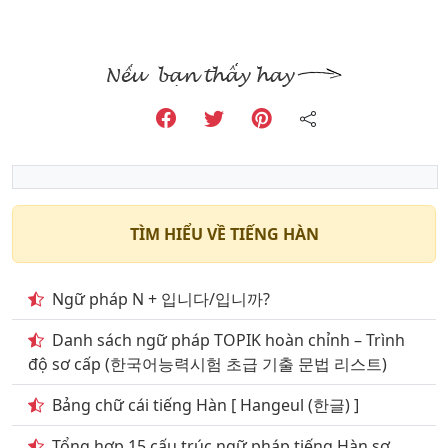
TÌM HIỂU VỀ TIẾNG HÀN
Ngữ pháp N + 입니다/입니까?
Danh sách ngữ pháp TOPIK hoàn chỉnh – Trình
độ sơ cấp (한국어능력시험 초급 기출 문법 리스트)
Bảng chữ cái tiếng Hàn [ Hangeul (한글) ]
Tổng hợp 15 cấu trúc ngữ pháp tiếng Hàn sơ