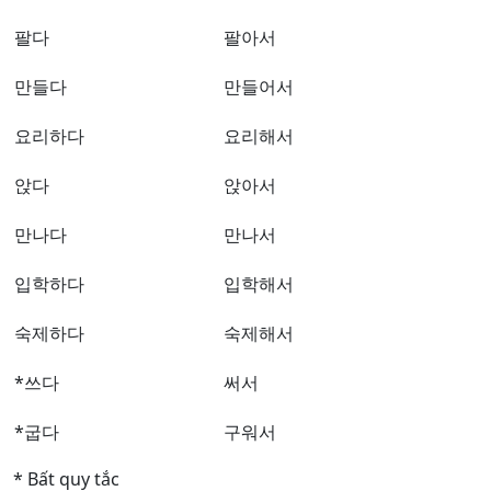
팔다
팔아서
만들다
만들어서
요리하다
요리해서
앉다
앉아서
만나다
만나서
입학하다
입학해서
숙제하다
숙제해서
*쓰다
써서
*굽다
구워서
* Bất quy tắc