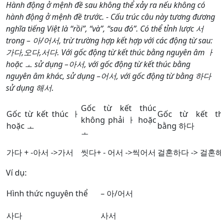
Hành động ở mệnh đề sau không thể xảy ra nếu không có
hành động ở mệnh đề trước. - Cấu trúc câu này tương đương
nghĩa tiếng Việt là “rồi”, “và”, “sau đó”. Có thể tỉnh lược 서
trong – 아/어서, trừ trường hợp kết hợp với các động từ sau:
가다,오다,서다. Với gốc động từ kết thúc bằng nguyên âm ㅏ
hoặc ㅗ sử dụng –아서, với gốc động từ kết thúc bằng
nguyên âm khác, sử dụng –어서, với gốc động từ bằng 하다
sử dụng 해서.
Gốc từ kết thúc
Gốc từ kết thúc ㅏ
Gốc từ kết t
không phải ㅏ hoặc
hoặc ㅗ
bằng 하다
ㅗ
가다 + -아서 ->가서
씻다+ - 어서 ->씩어서
걸혼하다 -> 걸혼
Ví dụ:
Hình thức nguyên thể
– 아/어서
사다
사서