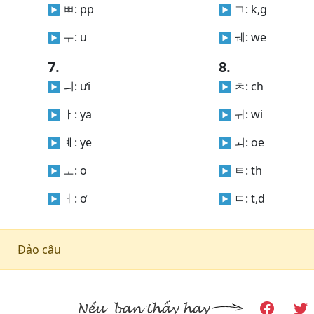
ㅃ:
pp
ㄱ:
k,g
ㅜ:
u
ㅞ:
we
7.
8.
ㅢ:
ưi
ㅊ:
ch
ㅑ:
ya
ㅟ:
wi
ㅖ:
ye
ㅚ:
oe
ㅗ:
o
ㅌ:
th
ㅓ:
ơ
ㄷ:
t,d
Đảo câu