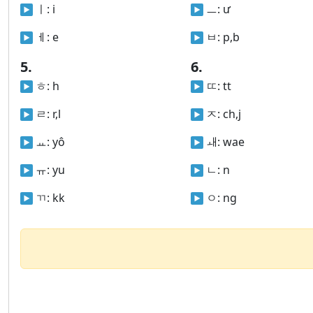
ㅣ:
i
ㅡ:
ư
ㅔ:
e
ㅂ:
p,b
5.
6.
ㅎ:
h
ㄸ:
tt
ㄹ:
r,l
ㅈ:
ch,j
ㅛ:
yô
ㅙ:
wae
ㅠ:
yu
ㄴ:
n
ㄲ:
kk
ㅇ:
ng