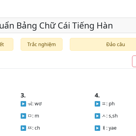
uẩn Bảng Chữ Cái Tiếng Hàn
ết
Trắc nghiệm
Đảo câu
3.
4.
ㅝ:
wơ
ㅍ:
ph
ㅁ:
m
ㅅ:
s,sh
ㅉ:
ch
ㅒ:
yae