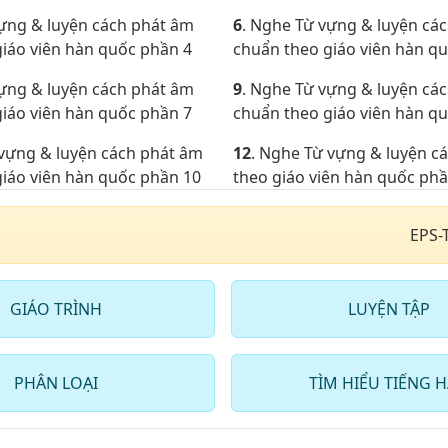
vựng & luyện cách phát âm
6
. Nghe Từ vựng & luyện cá
iáo viên hàn quốc phần 4
chuẩn theo giáo viên hàn q
vựng & luyện cách phát âm
9
. Nghe Từ vựng & luyện cá
iáo viên hàn quốc phần 7
chuẩn theo giáo viên hàn q
 vựng & luyện cách phát âm
12
. Nghe Từ vựng & luyện c
iáo viên hàn quốc phần 10
theo giáo viên hàn quốc ph
 vựng & luyện cách phát âm
15
. Nghe Từ vựng & luyện c
EPS-
ên hàn quốc phần 13
theo giáo viên hàn quốc ph
 vựng & luyện cách phát âm
18
. Nghe Từ vựng & luyện c
ên hàn quốc phần 16
theo giáo viên hàn quốc ph
GIÁO TRÌNH
LUYỆN TẬP
PHÂN LOẠI
TÌM HIỂU TIẾNG 