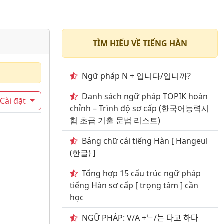
TÌM HIỂU VỀ TIẾNG HÀN
Ngữ pháp N + 입니다/입니까?
Danh sách ngữ pháp TOPIK hoàn
Cài đặt
chỉnh – Trình độ sơ cấp (한국어능력시
험 초급 기출 문법 리스트)
Bảng chữ cái tiếng Hàn [ Hangeul
(한글) ]
Tổng hợp 15 cấu trúc ngữ pháp
tiếng Hàn sơ cấp [ trọng tâm ] cần
học
NGỮ PHÁP: V/A +ᄂ/는 다고 하다