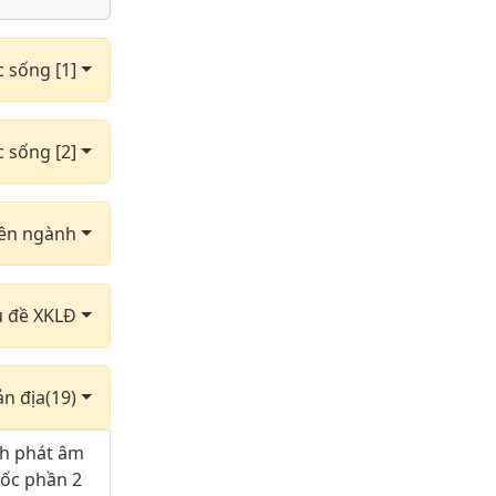
c sống [1]
c sống [2]
yên ngành
hủ đề XKLĐ
ản địa(19)
ch phát âm
uốc phần 2