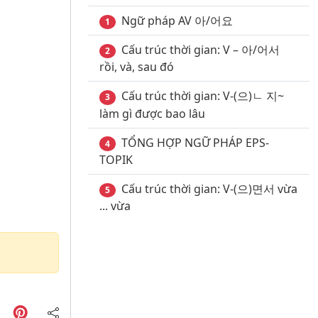
Ngữ pháp AV 아/어요
1
Cấu trúc thời gian: V – 아/어서
2
rồi, và, sau đó
Cấu trúc thời gian: V-(으)ㄴ 지~
3
làm gì được bao lâu
TỔNG HỢP NGỮ PHÁP EPS-
4
TOPIK
Cấu trúc thời gian: V-(으)면서 vừa
5
... vừa