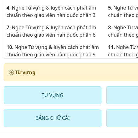
4
. Nghe Từ vựng & luyện cách phát âm
5
. Nghe Từ 
chuẩn theo giáo viên hàn quốc phần 3
chuẩn theo g
7
. Nghe Từ vựng & luyện cách phát âm
8
. Nghe Từ 
chuẩn theo giáo viên hàn quốc phần 6
chuẩn theo g
10
. Nghe Từ vựng & luyện cách phát âm
11
. Nghe Từ
chuẩn theo giáo viên hàn quốc phần 9
chuẩn theo g
13
. Nghe Từ vựng & luyện cách phát âm
14
. Nghe Từ
Từ vựng
theo giáo viên hàn quốc phần 12
theo giáo vi
16
. Nghe Từ vựng & luyện cách phát âm
17
. Nghe Từ
theo giáo viên hàn quốc phần 15
theo giáo vi
TỪ VỰNG
19
. Nghe Từ vựng & luyện cách phát âm
theo giáo viên hàn quốc phần 18
BẢNG CHỮ CÁI