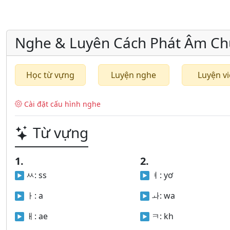
Nghe & Luyên Cách Phát Âm Ch
Học từ vựng
Luyện nghe
Luyện vi
Cài đặt cấu hình nghe
Từ vựng
1.
2.
ㅆ:
ss
ㅕ:
yơ
ㅏ:
a
ㅘ:
wa
ㅐ:
ae
ㅋ:
kh