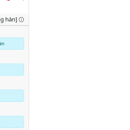
ng hàn]
àn
e