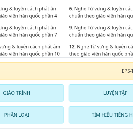
vựng & luyện cách phát âm
6
. Nghe Từ vựng & luyện cá
iáo viên hàn quốc phần 4
chuẩn theo giáo viên hàn q
vựng & luyện cách phát âm
9
. Nghe Từ vựng & luyện cá
iáo viên hàn quốc phần 7
chuẩn theo giáo viên hàn q
 vựng & luyện cách phát âm
12
. Nghe Từ vựng & luyện c
iáo viên hàn quốc phần 10
theo giáo viên hàn quốc ph
 vựng & luyện cách phát âm
15
. Nghe Từ vựng & luyện c
EPS-
ên hàn quốc phần 13
theo giáo viên hàn quốc ph
 vựng & luyện cách phát âm
18
. Nghe Từ vựng & luyện c
ên hàn quốc phần 16
theo giáo viên hàn quốc ph
GIÁO TRÌNH
LUYỆN TẬP
PHÂN LOẠI
TÌM HIỂU TIẾNG 