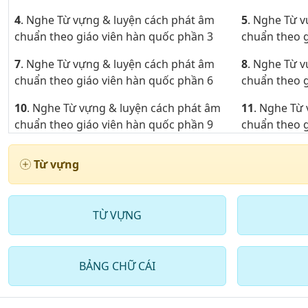
4
. Nghe Từ vựng & luyện cách phát âm
5
. Nghe Từ 
chuẩn theo giáo viên hàn quốc phần 3
chuẩn theo g
7
. Nghe Từ vựng & luyện cách phát âm
8
. Nghe Từ 
chuẩn theo giáo viên hàn quốc phần 6
chuẩn theo g
10
. Nghe Từ vựng & luyện cách phát âm
11
. Nghe Từ
chuẩn theo giáo viên hàn quốc phần 9
chuẩn theo g
13
. Nghe Từ vựng & luyện cách phát âm
14
. Nghe Từ
Từ vựng
theo giáo viên hàn quốc phần 12
theo giáo vi
16
. Nghe Từ vựng & luyện cách phát âm
17
. Nghe Từ
theo giáo viên hàn quốc phần 15
theo giáo vi
TỪ VỰNG
19
. Nghe Từ vựng & luyện cách phát âm
theo giáo viên hàn quốc phần 18
BẢNG CHỮ CÁI