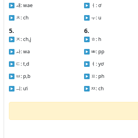
ㅙ:
wae
ㅓ:
ơ
ㅊ:
ch
ㅜ:
u
5.
6.
ㅈ:
ch,j
ㅎ:
h
ㅘ:
wa
ㅃ:
pp
ㄷ:
t,d
ㅕ:
yơ
ㅂ:
p,b
ㅍ:
ph
ㅢ:
ưi
ㅉ:
ch