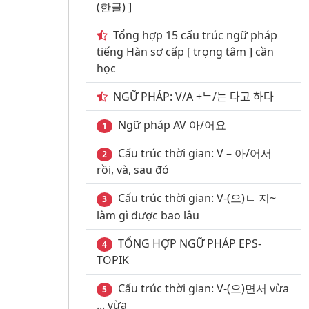
(한글) ]
Tổng hợp 15 cấu trúc ngữ pháp
tiếng Hàn sơ cấp [ trọng tâm ] cần
học
NGỮ PHÁP: V/A +ᄂ/는 다고 하다
Ngữ pháp AV 아/어요
1
Cấu trúc thời gian: V – 아/어서
2
rồi, và, sau đó
Cấu trúc thời gian: V-(으)ㄴ 지~
3
làm gì được bao lâu
TỔNG HỢP NGỮ PHÁP EPS-
4
TOPIK
Cấu trúc thời gian: V-(으)면서 vừa
5
... vừa