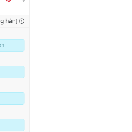
ng hàn]
àn
e