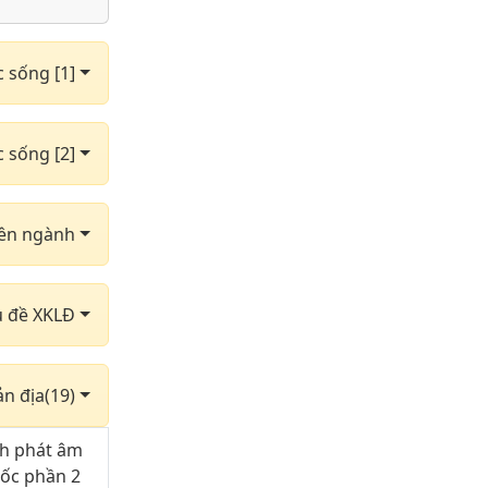
c sống [1]
c sống [2]
yên ngành
hủ đề XKLĐ
ản địa(19)
ch phát âm
uốc phần 2