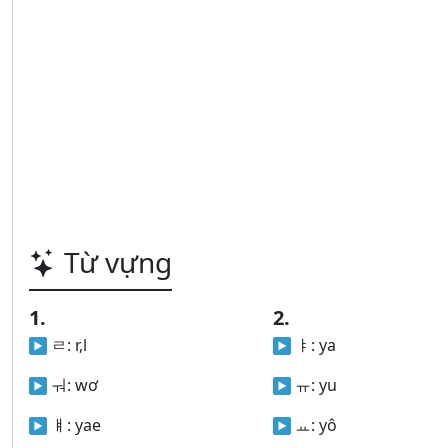
Từ vựng
1.
2.
ㄹ:
r,l
ㅑ:
ya
ㅝ:
wơ
ㅠ:
yu
ㅒ:
yae
ㅛ:
yô