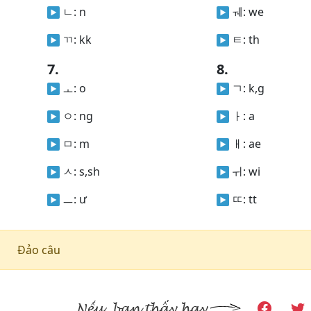
ㄴ:
n
ㅞ:
we
ㄲ:
kk
ㅌ:
th
7.
8.
ㅗ:
o
ㄱ:
k,g
ㅇ:
ng
ㅏ:
a
ㅁ:
m
ㅐ:
ae
ㅅ:
s,sh
ㅟ:
wi
ㅡ:
ư
ㄸ:
tt
Đảo câu