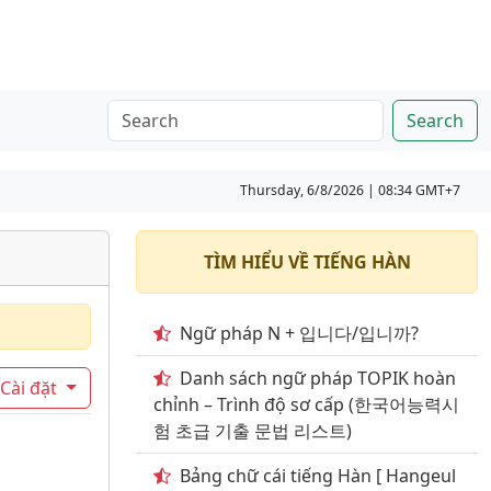
Search
Thursday, 6/8/2026 | 08:34 GMT+7
TÌM HIỂU VỀ TIẾNG HÀN
Ngữ pháp N + 입니다/입니까?
Danh sách ngữ pháp TOPIK hoàn
Cài đặt
chỉnh – Trình độ sơ cấp (한국어능력시
험 초급 기출 문법 리스트)
Bảng chữ cái tiếng Hàn [ Hangeul