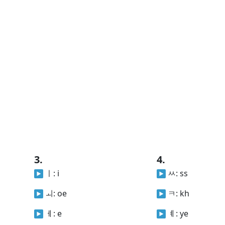
3.
4.
ㅣ:
i
ㅆ:
ss
ㅚ:
oe
ㅋ:
kh
ㅔ:
e
ㅖ:
ye