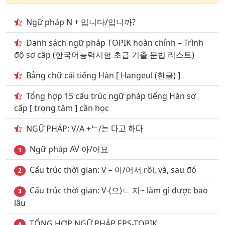
24
. Chủ đề động từ thường dùng phần 9
Ngữ pháp N + 입니다/입니까?
25
. Giao thông vận tải đường bộ
Danh sách ngữ pháp TOPIK hoàn chỉnh – Trình
độ sơ cấp (한국어능력시험 초급 기출 문법 리스트)
26
. Giao thông vận tải đường hàng không
Bảng chữ cái tiếng Hàn [ Hangeul (한글) ]
27
. Giao thông vận tải đường sắt
Tổng hợp 15 cấu trúc ngữ pháp tiếng Hàn sơ
28
. Giao thông vận tải đường thủy phần 1
cấp [ trọng tâm ] cần học
29
. Giao thông vận tải đường thủy phần 2
NGỮ PHÁP: V/A +ᄂ/는 다고 하다
30
. Chủ đề khách sạn nhà nghỉ
Ngữ pháp AV 아/어요
1
31
. Ký hiệu biển báo Giao thông phần 1
Cấu trúc thời gian: V – 아/어서 rồi, và, sau đó
2
32
. Ký hiệu biển báo Giao thông phần 2
Cấu trúc thời gian: V-(으)ㄴ 지~ làm gì được bao
3
33
. Chủ đề Những loại trái cây
lâu
34
. Chủ đề quan hệ gia đình & họ hàng
TỔNG HỢP NGỮ PHÁP EPS-TOPIK
4