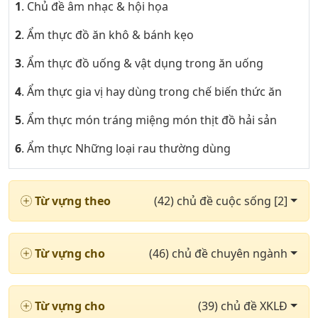
1
. Chủ đề âm nhạc & hội họa
2
. Ẩm thực đồ ăn khô & bánh kẹo
3
. Ẩm thực đồ uống & vật dụng trong ăn uống
4
. Ẩm thực gia vị hay dùng trong chế biến thức ăn
5
. Ẩm thực món tráng miệng món thịt đồ hải sản
6
. Ẩm thực Những loại rau thường dùng
7
. Khoa trong bệnh viện & các loại thuốc phần 1
Từ vựng theo
(42) chủ đề cuộc sống [2]
8
. Khoa trong bệnh viện & các loại thuốc phần 2
9
. Những cặp từ trái nghĩa nhau phần 1
Từ vựng cho
(46) chủ đề chuyên ngành
10
. Những cặp từ trái nghĩa nhau phần 2
11
. Chủ đề thị trường chứng khoán
Từ vựng cho
(39) chủ đề XKLĐ