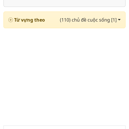
Từ vựng theo
(110) chủ đề cuộc sống [1]