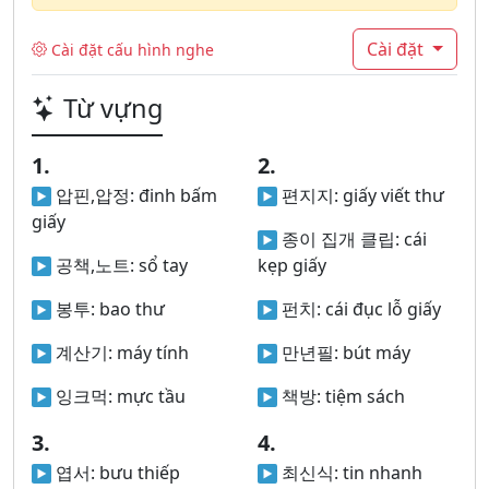
Cài đặt
Cài đặt cấu hình nghe
Từ vựng
1.
2.
압핀,압정:
đinh bấm
편지지:
giấy viết thư
giấy
종이 집개 클립:
cái
공책,노트:
sổ tay
kẹp giấy
봉투:
bao thư
펀치:
cái đục lỗ giấy
계산기:
máy tính
만년필:
bút máy
잉크먹:
mực tầu
책방:
tiệm sách
3.
4.
엽서:
bưu thiếp
최신식:
tin nhanh