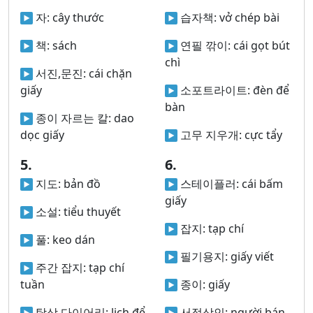
자:
cây thước
습자책:
vở chép bài
책:
sách
연필 깎이:
cái gọt bút
chì
서진,문진:
cái chặn
giấy
소포트라이트:
đèn để
bàn
종이 자르는 칼:
dao
dọc giấy
고무 지우개:
cực tẩy
5.
6.
지도:
bản đồ
스테이플러:
cái bấm
giấy
소설:
tiểu thuyết
잡지:
tạp chí
풀:
keo dán
필기용지:
giấy viết
주간 잡지:
tạp chí
tuần
종이:
giấy
탁상 다이어리:
lịch để
서적상인:
người bán