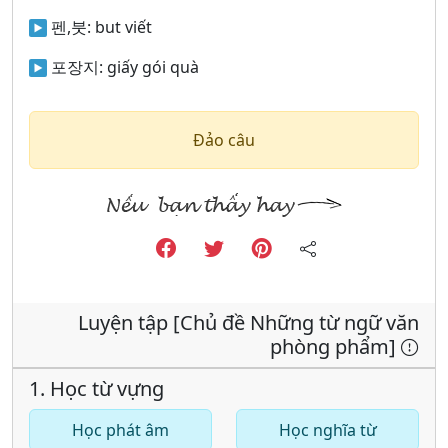
펜,붓:
but viết
포장지:
giấy gói quà
Đảo câu
Luyện tập [Chủ đề Những từ ngữ văn
phòng phẩm]
1. Học từ vựng
Học phát âm
Học nghĩa từ