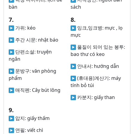
bàn
sách
7.
8.
가위:
kéo
잉크,잉크병:
mực , lọ
mực
주간 시문:
nhật báo
풀질이 되어 있는 봉투:
단편소설:
truyện
bao thư có keo
ngắn
안내서:
hướng dẫn
문방구:
văn phòng
phẩm
(휴대용)계산기:
máy
tính bỏ túi
매직펜:
Cây bút lông
카분지:
giấy than
9.
압지:
giấy thấm
연필:
viết chì