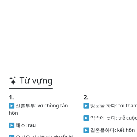
Từ vựng
1.
2.
신혼부부:
vợ chồng tân
방문을 하다:
tới thă
hôn
약속에 늦다:
trễ cuộ
채소:
rau
결혼을하다:
kết hôn