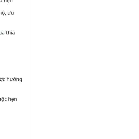
lỡ hẹn
ộ, ưu
ũa thìa
ợc hướng
cuộc hẹn