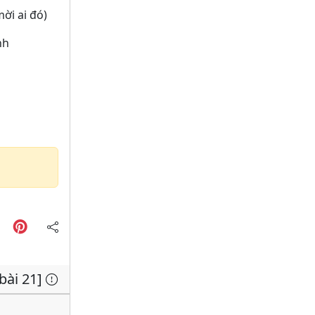
ời ai đó)
nh
 bài 21]