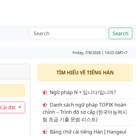
Search
Friday, 7/8/2026 | 14:25 GMT+7
TÌM HIỂU VỀ TIẾNG HÀN
Ngữ pháp N + 입니다/입니까?
Danh sách ngữ pháp TOPIK hoàn
Cài đặt
chỉnh – Trình độ sơ cấp (한국어능력시
험 초급 기출 문법 리스트)
Bảng chữ cái tiếng Hàn [ Hangeul