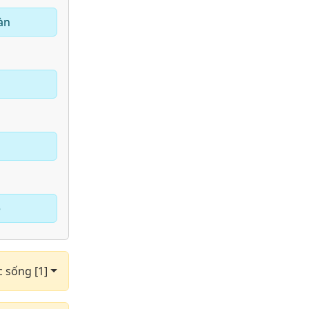
àn
e
c sống [1]