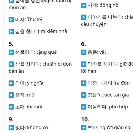
음식을 장만하다:
chuẩn bị
시계:
đồng hồ
món ăn
이야기를 나누다:
chi
비서:
Thư ký
câu chuyện
집을 찾다:
tìm kiếm nhà
5.
6.
선물하다:
tặng quà
용품:
vật
상을 차리다:
chuẩn bị dọn
약속을 지키다:
giữ đ
bàn ăn
lời hẹn
의미:
ý nghĩa
마중 나가다:
ra đón
휴지:
mô
집들이:
tiệc tân gia
초대:
lời mời
어울리다:
phù hợp
9.
10.
없다:
không có
부자:
người giàu có