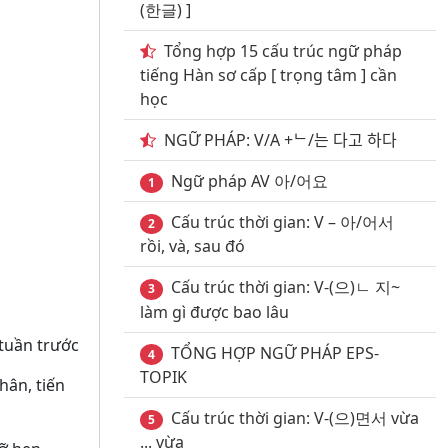
(한글) ]
Tổng hợp 15 cấu trúc ngữ pháp
tiếng Hàn sơ cấp [ trọng tâm ] cần
học
NGỮ PHÁP: V/A +ᄂ/는 다고 하다
Ngữ pháp AV 아/어요
1
Cấu trúc thời gian: V – 아/어서
2
rồi, và, sau đó
Cấu trúc thời gian: V-(으)ㄴ 지~
3
làm gì được bao lâu
 tuần trước
TỔNG HỢP NGỮ PHÁP EPS-
4
TOPIK
chân, tiến
Cấu trúc thời gian: V-(으)면서 vừa
5
... vừa