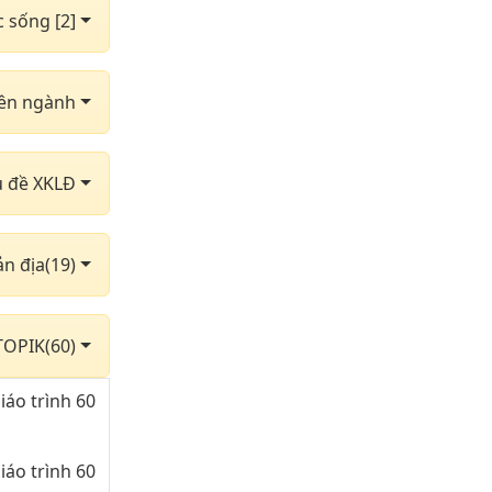
c sống [2]
yên ngành
hủ đề XKLĐ
ản địa(19)
TOPIK(60)
iáo trình 60
iáo trình 60