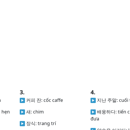
3.
4.
m
커피 잔:
cốc caffe
지난 주말:
cuối
c hẹn
새:
chim
배웅하다:
tiến 
đưa
장식:
trang trí