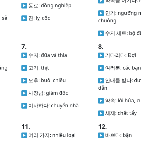
약속을 어기다:
동료:
đồng nghiệp
인기:
ngưỡng m
a sẻ
잔:
ly, cốc
chuộng
수저 세트:
bộ đ
7.
8.
수저:
đũa và thìa
기다리다:
Đợi
úng
고기:
thịt
여러분:
các bạn
오후:
buôi chiều
안내를 받다:
đư
dẫn
사장님:
giám đôc
약속:
lời hứa, 
이사하다:
chuyển nhà
세제:
chất tẩy
11.
12.
여러 가지:
nhiều loại
바쁘다:
bận