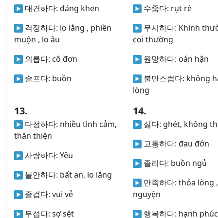
대견하다:
đáng khen
수줍다:
rụt rè
걱정하다:
lo lắng , phiền
무시하다:
Khinh thư
muộn , lo âu
coi thường
외롭다:
cô đơn
원망하다:
oán hận
슬프다:
buồn
불만스럽다:
không ha
lòng
13.
14.
다정하다:
nhiều tình cảm,
싫다:
ghét, không thi
thân thiện
고통하다:
đau đớn
사랑하다:
Yêu
졸리다:
buồn ngủ
불안하다:
bất an, lo lắng
만족하다:
thỏa lòng 
즐겁다:
vui vẻ
nguyện
무섭다:
sợ sệt
행복하다:
hạnh phúc