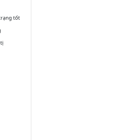
rạng tốt
g
ị