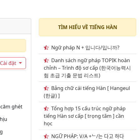
TÌM HIỂU VỀ TIẾNG HÀN
Ngữ pháp N + 입니다/입니까?
Danh sách ngữ pháp TOPIK hoàn
Cài đặt
chỉnh – Trình độ sơ cấp (한국어능력시
험 초급 기출 문법 리스트)
Bảng chữ cái tiếng Hàn [ Hangeul
(한글) ]
, căm ghét
Tổng hợp 15 cấu trúc ngữ pháp
tiếng Hàn sơ cấp [ trọng tâm ] cần
hịu
học
ng
NGỮ PHÁP: V/A +ᄂ/는 다고 하다