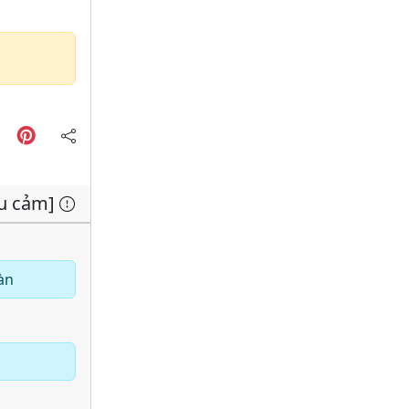
ểu cảm]
àn