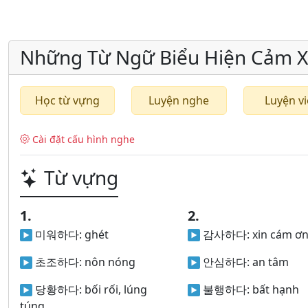
Những Từ Ngữ Biểu Hiện Cảm X
Học từ vựng
Luyện nghe
Luyện vi
Cài đặt cấu hình nghe
Từ vựng
1.
2.
미워하다:
ghét
감사하다:
xin cám ơ
초조하다:
nôn nóng
안심하다:
an tâm
당황하다:
bối rối, lúng
불행하다:
bất hạnh
túng