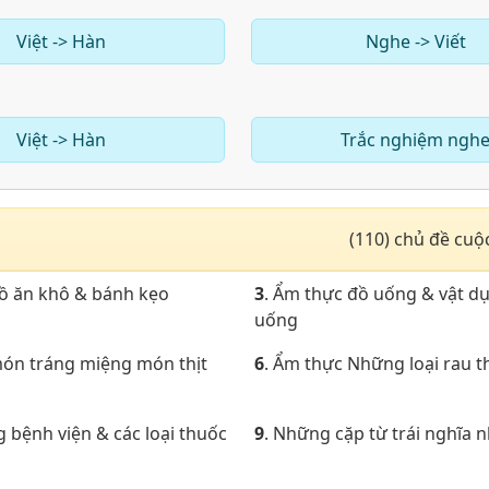
Việt -> Hàn
Nghe -> Viết
Việt -> Hàn
Trắc nghiệm ngh
(110) chủ đề cuộ
đồ ăn khô & bánh kẹo
3
. Ẩm thực đồ uống & vật d
uống
món tráng miệng món thịt
6
. Ẩm thực Những loại rau 
g bệnh viện & các loại thuốc
9
. Những cặp từ trái nghĩa 