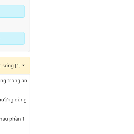
e
c sống [1]
ụng trong ăn
thường dùng
nhau phần 1