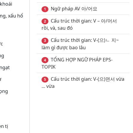
khoái
Ngữ pháp AV 아/어요
1
g, xấu hổ
Cấu trúc thời gian: V – 아/어서
2
rồi, và, sau đó
Cấu trúc thời gian: V-(으)ㄴ 지~
3
́c
làm gì được bao lâu
ng
TỔNG HỢP NGỮ PHÁP EPS-
4
TOPIK
ngạt
Cấu trúc thời gian: V-(으)면서 vừa
̣
5
... vừa
rọng
 tị