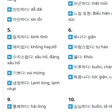
피곤하다:
mệt mỏi
만만하다:
dễ dãi
느낌 표현:
Biểu hiện
마안하다:
xin lỗi
xúc
5.
6.
침칙하다:
bình tĩnh
화나다:
giận
재미없다:
không hay,dở
자랑스럽다:
tự hào
수치스럽다:
xấu hổ, đáng
울다:
Khóc
xấu hổ
지루하다:
buồn, chá
기쁘다:
vui mừng
짜증나다:
tức giận, c
냉정하다:
Lạnh lùng, lạnh
nhạt
9.
10.
통쾌하다:
hài lòng
심심하다:
buồn, tẻ n