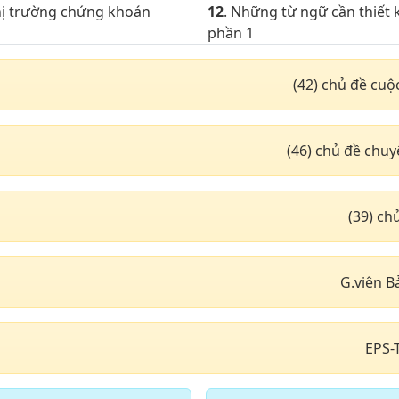
thị trường chứng khoán
12
. Những từ ngữ cần thiết k
phần 1
xuất nhập khẩu
15
. Địa lí & thiên văn với N
(42) chủ đề cuộ
hoàng đạo
động từ thường dùng phần 2
18
. Chủ đề động từ thường 
(46) chủ đề chu
động từ thường dùng phần 5
21
. Chủ đề động từ thường 
động từ thường dùng phần 8
24
. Chủ đề động từ thường 
(39) c
ông vận tải đường hàng
27
. Giao thông vận tải đườn
G.viên B
ng vận tải đường thủy phần
30
. Chủ đề khách sạn nhà n
biển báo Giao thông phần 2
33
. Chủ đề Những loại trái c
EPS-
nghề nghiệp phần 1
36
. Chủ đề nghề nghiệp phầ