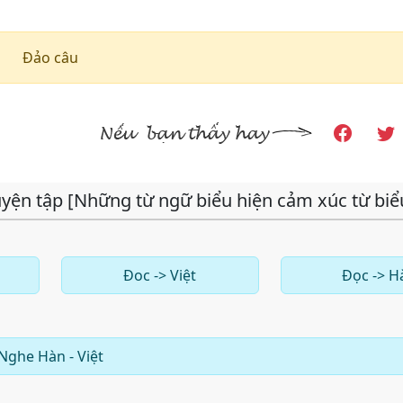
Đảo câu
yện tập [Những từ ngữ biểu hiện cảm xúc từ bi
Đoc -> Việt
Đọc -> H
Nghe Hàn - Việt