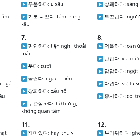
우울하다:
u sầu
상쾌하다:
sảng 
 cảm
기분 나쁘다:
tâm trạng
부끄럽다:
ngượn
xấu
7.
8.
편안하다:
tiện nghi, thoải
억울하다:
oan ư
mái
반갑다:
vui mừ
옷다:
cười
답답하다:
ngột 
놀랍다:
ngạc nhiên
n ngắt
다렵다:
sợ, lo sơ
창피하다:
xấu hổ
áu
중시하다:
coi t
무관심하다:
hờ hững,
không quan tâm
11.
12.
hạt
재미있다:
hay ,thú vị
부러워하다:
ghen