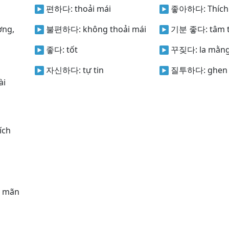
편하다:
thoải mái
좋아하다:
Thích
ờng,
불편하다:
không thoải mái
기분 좋다:
tâm t
좋다:
tốt
꾸짖다:
la mằn
자신하다:
tự tin
질투하다:
ghen t
̀i
́ch
, mãn