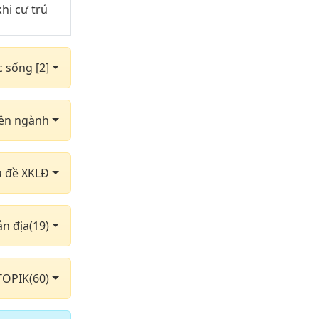
hi cư trú
hững cung
c sống [2]
dùng phần 3
yên ngành
dùng phần 6
dùng phần 9
hủ đề XKLĐ
g sắt
ản địa(19)
ghỉ
ây
TOPIK(60)
n 2