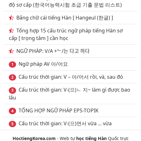
13
. Từ vựng tiếng hàn trong ngân hàng 2000 câu
độ sơ cấp (한국어능력시험 초급 기출 문법 리스트)
phần 13
Bảng chữ cái tiếng Hàn [ Hangeul (한글) ]
14
. Từ vựng tiếng hàn ở ngân hàng 2000 câu phần 14
Tổng hợp 15 cấu trúc ngữ pháp tiếng Hàn sơ
15
. Từ vựng tiếng hàn trong ngân hàng 2000 câu
cấp [ trọng tâm ] cần học
phần 15
NGỮ PHÁP: V/A +ᄂ/는 다고 하다
16
. Từ vựng tiếng hàn trong ngân hàng 2000 câu
phần 16
Ngữ pháp AV 아/어요
1
17
. Từ vựng tiếng hàn trong ngân hàng 2000 câu
Cấu trúc thời gian: V – 아/어서 rồi, và, sau đó
2
phần 17
Cấu trúc thời gian: V-(으)ㄴ 지~ làm gì được bao
3
18
. Từ vựng tiếng hàn ở ngân hàng 2000 câu phần 18
lâu
19
. Từ vựng tiếng hàn ở ngân hàng 2000 câu phần 19
TỔNG HỢP NGỮ PHÁP EPS-TOPIK
4
20
. Từ vựng tiếng hàn trong ngân hàng 2000 câu
Cấu trúc thời gian: V-(으)면서 vừa ... vừa
5
phần 20
HoctiengKorea.com
- Web tự
học tiếng Hàn
Quốc trực