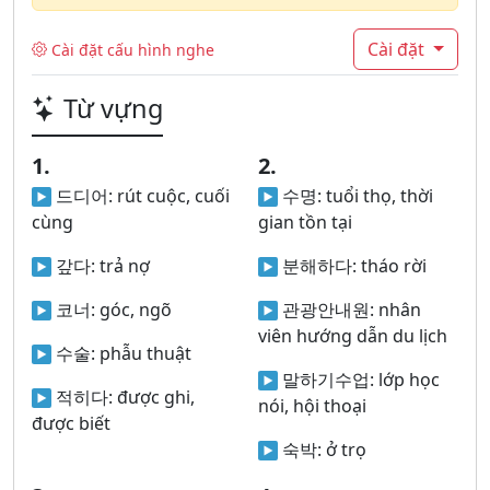
Cài đặt
Cài đặt cấu hình nghe
Từ vựng
1.
2.
드디어:
rút cuộc, cuối
수명:
tuổi thọ, thời
cùng
gian tồn tại
갚다:
trả nợ
분해하다:
tháo rời
코너:
góc, ngõ
관광안내원:
nhân
viên hướng dẫn du lịch
수술:
phẫu thuật
말하기수업:
lớp học
적히다:
được ghi,
nói, hội thoại
được biết
숙박:
ở trọ