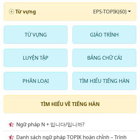
6
. Từ vựng tiếng hàn trong ngân hàng 2000 câu hỏi
phần 6
Từ vựng
EPS-TOPIK(60)
7
. Từ vựng tiếng hàn trong ngân hàng 2000 câu hỏi
phần 7
TỪ VỰNG
GIÁO TRÌNH
8
. Từ vựng tiếng hàn trong ngân hàng 2000 câu hỏi
phần 8
LUYỆN TẬP
BẢNG CHỮ CÁI
9
. Từ vựng tiếng hàn trong ngân hàng 2000 câu hỏi
phần 9
PHÂN LOẠI
TÌM HIỂU TIẾNG HÀN
10
. Từ vựng tiếng hàn trong ngân hàng 2000 câu hỏi
phần 10
11
. Từ vựng tiếng hàn trong ngân hàng 2000 câu
TÌM HIỂU VỀ TIẾNG HÀN
phần 11
12
. Từ vựng tiếng hàn trong ngân hàng 2000 câu
Ngữ pháp N + 입니다/입니까?
phần 12
Danh sách ngữ pháp TOPIK hoàn chỉnh – Trình