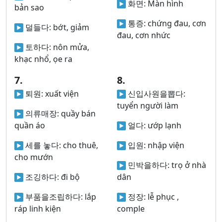
화면:
Màn hình
bản sao
통증:
chứng đau, cơn
덜들다:
bớt, giảm
đau, cơn nhức
토하다:
nôn mửa,
khạc nhổ, ọe ra
7.
8.
퇴원:
xuất viện
신입사원을뽑다:
tuyển người làm
의류매장:
quầy bán
quần áo
얼다:
ướp lạnh
세를 놓다:
cho thuê,
입원:
nhập viện
cho mướn
민박을하다:
trọ ở nhà
조깅하다:
đi bộ
dân
부품을조립하다:
lắp
정장:
lễ phục ,
ráp linh kiện
comple