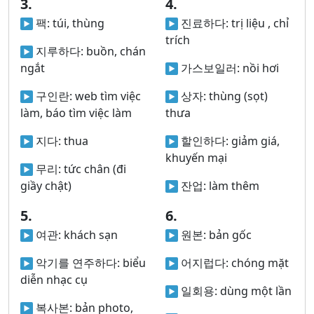
3.
4.
팩:
túi, thùng
진료하다:
trị liệu , chỉ
trích
지루하다:
buồn, chán
ngắt
가스보일러:
nồi hơi
구인란:
web tìm việc
상자:
thùng (sọt)
làm, báo tìm việc làm
thưa
지다:
thua
할인하다:
giảm giá,
khuyến mại
무리:
tức chân (đi
giầy chật)
잔업:
làm thêm
5.
6.
여관:
khách sạn
원본:
bản gốc
악기를 연주하다:
biểu
어지럽다:
chóng mặt
diễn nhạc cụ
일회용:
dùng một lần
복사본:
bản photo,