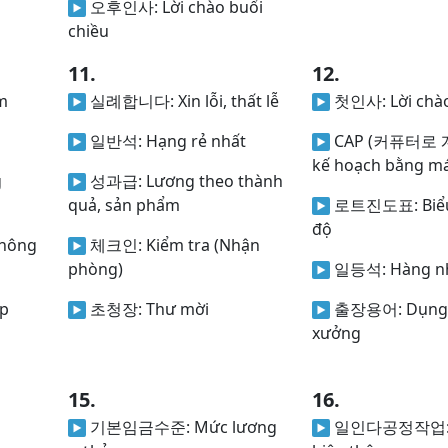
오후인사:
Lời chào buổi
chiều
11.
12.
m
실례합니다:
Xin lỗi, thất lễ
첫인사:
Lời chà
일반석:
Hạng rẻ nhất
CAP (커퓨터로 
kế hoạch bằng má
g
성과급:
Lương theo thành
quả, sản phẩm
로트진도표:
Biể
độ
hông
체크인:
Kiểm tra (Nhận
phòng)
일등석:
Hàng n
ợp
초청장:
Thư mời
출장용어:
Dụng
xưởng
15.
16.
기본임금수준:
Mức lương
일인다공정작업