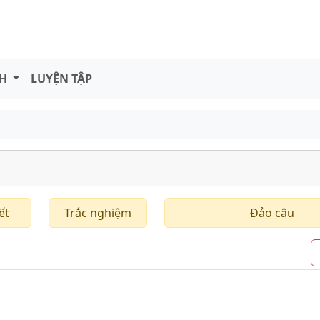
NH
LUYỆN TẬP
ết
Trắc nghiệm
Đảo câu