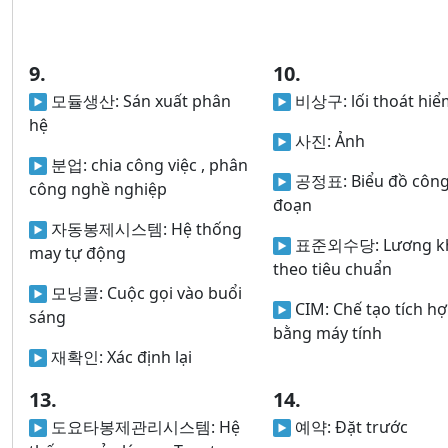
9.
10.
모듈생산:
Sán xuất phân
비상구:
lối thoát hiể
hệ
사진:
Ảnh
분업:
chia công việc , phân
공정표:
Biểu đồ côn
công nghề nghiệp
đoạn
자동봉제시스템:
Hệ thống
표준외수당:
Lương k
may tự động
theo tiêu chuẩn
모닝콜:
Cuộc gọi vào buổi
CIM:
Chế tạo tích h
sáng
bằng máy tính
재확인:
Xác định lại
13.
14.
도요타봉제관리시스템:
Hệ
예약:
Đặt trước