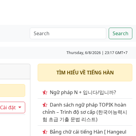
Search
Thursday, 6/8/2026 | 23:17 GMT+7
TÌM HIỂU VỀ TIẾNG HÀN
Ngữ pháp N + 입니다/입니까?
Danh sách ngữ pháp TOPIK hoàn
Cài đặt
chỉnh – Trình độ sơ cấp (한국어능력시
험 초급 기출 문법 리스트)
Bảng chữ cái tiếng Hàn [ Hangeul