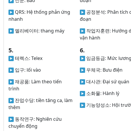
신문:
Báo
đoạn
QRS:
Hệ thống phản ứng
공정분석:
Phân tích 
nhanh
đoạn
엘리베이터:
thang máy
작업자훈련:
Hướng 
vận hành
5.
6.
테렉스:
Telex
임금등급:
Mức lươn
입구:
lối vào
우체국:
Bưu điện
재공품:
Làm theo tiến
대사관:
Đại sứ quán
trình
소화물:
Hành lý
잔업수당:
tiền tăng ca, làm
기능양성소:
Hội trư
thêm
동작연구:
Nghiên cứu
chuyển động