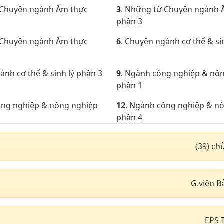
 Chuyên ngành Ẩm thực
3
. Những từ Chuyên ngành 
phần 3
 Chuyên ngành Ẩm thực
6
. Chuyên ngành cơ thể & si
ành cơ thể & sinh lý phần 3
9
. Ngành công nghiệp & nô
phần 1
ông nghiệp & nông nghiệp
12
. Ngành công nghiệp & n
phần 4
gành luật & chật tự phần 2
15
. Chuyên ngành luật & chậ
(39) c
ngành may mặc phần 1
18
. Chuyên ngành may mặc 
ngành may mặc phần 4
21
. Chuyên ngành may mặc 
G.viên B
ngành may mặc phần 7
24
. Chuyên ngành may mặc 
ngành may mặc phần 10
27
. Chuyên ngành may mặc 
EPS-