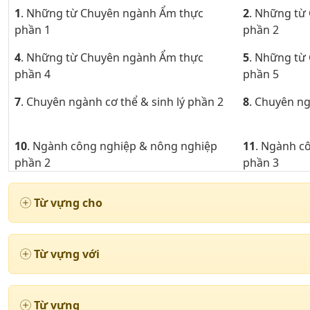
1
. Những từ Chuyên ngành Ẩm thực
2
. Những từ
phần 1
phần 2
4
. Những từ Chuyên ngành Ẩm thực
5
. Những từ
phần 4
phần 5
7
. Chuyên ngành cơ thể & sinh lý phần 2
8
. Chuyên ng
10
. Ngành công nghiệp & nông nghiệp
11
. Ngành c
phần 2
phần 3
13
. Chuyên ngành luật & chật tự phần 1
14
. Chuyên n
Từ vựng cho
16
. Chuyên ngành luật & chật tự phần 4
17
. Chuyên 
19
. Chuyên ngành may mặc phần 3
20
. Chuyên 
Từ vựng với
22
. Chuyên ngành may mặc phần 6
23
. Chuyên 
25
. Chuyên ngành may mặc phần 9
26
. Chuyên 
Từ vựng