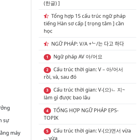
(한글) ]
Tổng hợp 15 cấu trúc ngữ pháp
tiếng Hàn sơ cấp [ trọng tâm ] cần
học
NGỮ PHÁP: V/A +ᄂ/는 다고 하다
Ngữ pháp AV 아/어요
1
Cấu trúc thời gian: V – 아/어서
2
rồi, và, sau đó
Cấu trúc thời gian: V-(으)ㄴ 지~
3
làm gì được bao lâu
ưởng
TỔNG HỢP NGỮ PHÁP EPS-
4
TOPIK
h sự
Cấu trúc thời gian: V-(으)면서 vừa
5
bằng máy
... vừa