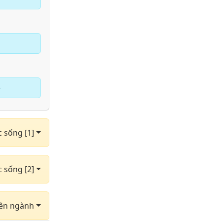
e
c sống [1]
c sống [2]
yên ngành