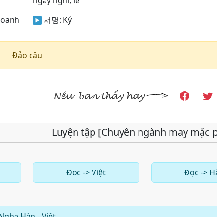
ngày nghỉ, lễ
doanh
서명:
Ký
Đảo câu
Luyện tập [Chuyên ngành may mặc 
Đoc -> Việt
Đọc -> H
Nghe Hàn - Việt