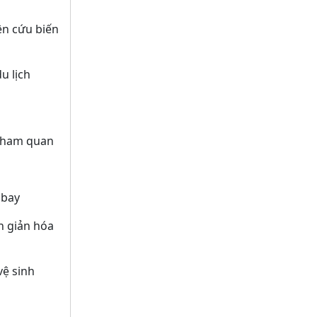
n cứu biến
u lịch
tham quan
 bay
 giản hóa
ệ sinh