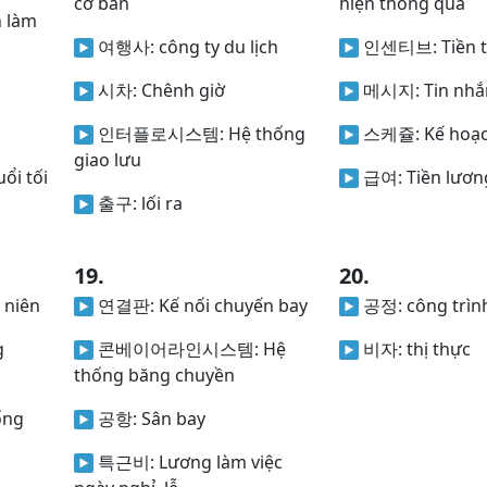
cơ bản
hiện thông qua
n làm
여행사:
công ty du lịch
인센티브:
Tiền 
시차:
Chênh giờ
메시지:
Tin nhắ
인터플로시스템:
Hệ thống
스케쥴:
Kế hoạ
giao lưu
ổi tối
급여:
Tiền lươn
출구:
lối ra
19.
20.
 niên
연결판:
Kế nối chuyến bay
공정:
công trìn
g
콘베이어라인시스템:
Hệ
비자:
thị thực
thống băng chuyền
ống
공항:
Sân bay
특근비:
Lương làm việc