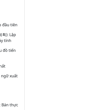
o đầu tiên
계획):
Lập
y tính
u đồ tiến
hất
 ngữ xuất
:
Bán thực