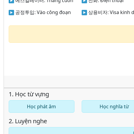
에스컬레이터:
Thang cuốn
전화:
Điện thoại
공정투입:
Vào công đoạn
상용비자:
Visa kinh 
1. Học từ vựng
Học phát âm
Học nghĩa từ
2. Luyện nghe