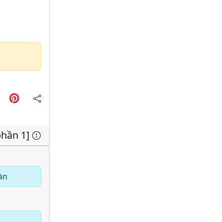
phần 1]
àn