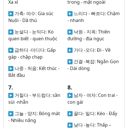
Xa xỉ
trong - mặt ngoài
가축- 야수:
Gia súc
느리다 - 빠르다:
Chậm
Nuôi - Dã thú
- nhanh
눈설다 - 눈익다:
Ko
낙원 - 지옥:
Thiên
quen biết - quen thuộc
đường - địa ngục
급하다 -더디다:
Gấp
가다 -오다:
Đi - Về
gáp - chập chạp
간결 -복잡:
Ngắn Gọn
나중 - 처음:
Kết thúc -
- Dài dòng
Bắt đầu
7.
8.
거칠다 - 부드럽다:
sần
남자 - 여자:
Con trai -
sùi -nhẵn
con gái
그늘 - 양지:
Bóng mát
끌다- 밀다:
Kéo - Đẩy
- Nhiều nắng
낮다 -높다:
Thấp –