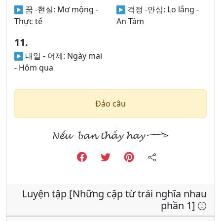
꿈 -현실:
Mơ mộng -
걱정 -안심:
Lo lắng -
Thực tế
An Tâm
11.
내일 - 어제:
Ngày mai
- Hôm qua
Đảo câu
Luyện tập [Những cặp từ trái nghĩa nhau
phần 1]