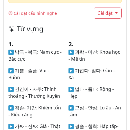
Cài đặt
Cài đặt cấu hình nghe
Từ vựng
1.
2.
남극 - 북극:
Nam cực -
과학 - 미신:
Khoa học
Bắc cực
- Mê tín
기쁨 - 슬픔:
Vui -
가깝다 -멀다:
Gần –
Buồn
Xa
간간이 - 자주:
Thỉnh
넓다 - 좁다:
Rộng -
thoảng - Thường Xuyên
Hẹp
겸손- 거만:
Khiêm tốn
근심 - 안심:
Lo âu - An
- Kiêu căng
tâm
가짜 - 진짜:
Giả - Thật
경솔 - 침착:
Hấp tấp-