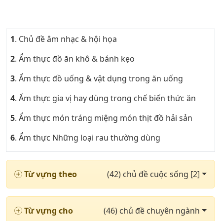
1
. Chủ đề âm nhạc & hội họa
2
. Ẩm thực đồ ăn khô & bánh kẹo
3
. Ẩm thực đồ uống & vật dụng trong ăn uống
4
. Ẩm thực gia vị hay dùng trong chế biến thức ăn
5
. Ẩm thực món tráng miệng món thịt đồ hải sản
6
. Ẩm thực Những loại rau thường dùng
7
. Khoa trong bệnh viện & các loại thuốc phần 1
Từ vựng theo
(42) chủ đề cuộc sống [2]
8
. Khoa trong bệnh viện & các loại thuốc phần 2
9
. Những cặp từ trái nghĩa nhau phần 1
Từ vựng cho
(46) chủ đề chuyên ngành
10
. Những cặp từ trái nghĩa nhau phần 2