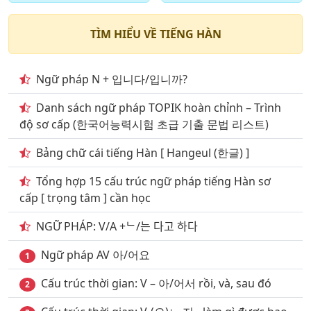
22
. Chủ đề động từ thường dùng phần 7
TÌM HIỂU VỀ TIẾNG HÀN
23
. Chủ đề động từ thường dùng phần 8
24
. Chủ đề động từ thường dùng phần 9
Ngữ pháp N + 입니다/입니까?
25
. Giao thông vận tải đường bộ
Danh sách ngữ pháp TOPIK hoàn chỉnh – Trình
độ sơ cấp (한국어능력시험 초급 기출 문법 리스트)
26
. Giao thông vận tải đường hàng không
Bảng chữ cái tiếng Hàn [ Hangeul (한글) ]
27
. Giao thông vận tải đường sắt
Tổng hợp 15 cấu trúc ngữ pháp tiếng Hàn sơ
28
. Giao thông vận tải đường thủy phần 1
cấp [ trọng tâm ] cần học
29
. Giao thông vận tải đường thủy phần 2
NGỮ PHÁP: V/A +ᄂ/는 다고 하다
30
. Chủ đề khách sạn nhà nghỉ
Ngữ pháp AV 아/어요
1
31
. Ký hiệu biển báo Giao thông phần 1
Cấu trúc thời gian: V – 아/어서 rồi, và, sau đó
2
32
. Ký hiệu biển báo Giao thông phần 2