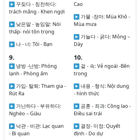
꾸짖다 - 칭찬하다:
Cao
trách mắng - Khen ngợi
가물 -장마:
Mùa Khô -
낮은말 - 높임말:
Nói
Mùa mưa
thấp- nói tôn trọng
가늘다 - 굵다:
Mỏng –
나 - 너:
Tôi - Bạn
Dày
9.
10.
냉방 -난방:
Phòng
겉 - 속:
Vẻ ngoài -Bên
lạnh - Phòng ấm
trong
가입- 탈퇴:
Tham gia -
내용 - 형식:
Nội dung
Rút Ra
- hình thức
가난하다 - 부유하다:
공훈 - 죄과:
Công lao -
Nghèo – Giàu
Điều sai trái
낙관 - 비관:
Lạc quan
결정- 미정:
Quyết
- Bi quan
định - Do dự