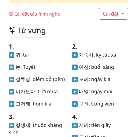
Cài đặt
Cài đặt cấu hình nghe
Từ vựng
1.
2.
귀:
tai
기숙사:
ký túc xá
눈:
Tuyết
아침:
buổi sáng
정류장:
điểm đỗ (bên)
모레:
ngày kia
비가오다:
trời mưa
내일:
ngày mai
그저께:
hôm kia
공원:
Công viên
3.
4.
항생제:
thuốc kháng
지폐:
tiền giấy
sinh