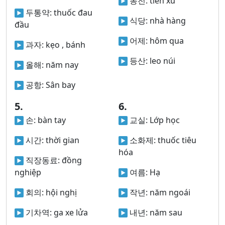
동전:
tiền xu
두통약:
thuốc đau
식당:
nhà hàng
đầu
어제:
hôm qua
과자:
kẹo , bánh
등산:
leo núi
올해:
năm nay
공항:
Sân bay
5.
6.
손:
bàn tay
교실:
Lớp học
시간:
thời gian
소화제:
thuốc tiêu
hóa
직장동료:
đồng
nghiệp
여름:
Hạ
회의:
hội nghị
작년:
năm ngoái
기차역:
ga xe lửa
내년:
năm sau