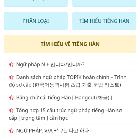
9
. Từ vựng tiếng hàn trong ngân hàng 2000 câu hỏi
phần 9
PHÂN LOẠI
TÌM HIỂU TIẾNG HÀN
10
. Từ vựng tiếng hàn trong ngân hàng 2000 câu hỏi
phần 10
11
. Từ vựng tiếng hàn trong ngân hàng 2000 câu
TÌM HIỂU VỀ TIẾNG HÀN
phần 11
12
. Từ vựng tiếng hàn trong ngân hàng 2000 câu
Ngữ pháp N + 입니다/입니까?
phần 12
Danh sách ngữ pháp TOPIK hoàn chỉnh – Trình
13
. Từ vựng tiếng hàn trong ngân hàng 2000 câu
độ sơ cấp (한국어능력시험 초급 기출 문법 리스트)
phần 13
Bảng chữ cái tiếng Hàn [ Hangeul (한글) ]
14
. Từ vựng tiếng hàn ở ngân hàng 2000 câu phần 14
Tổng hợp 15 cấu trúc ngữ pháp tiếng Hàn sơ
15
. Từ vựng tiếng hàn trong ngân hàng 2000 câu
cấp [ trọng tâm ] cần học
phần 15
NGỮ PHÁP: V/A +ᄂ/는 다고 하다
16
. Từ vựng tiếng hàn trong ngân hàng 2000 câu