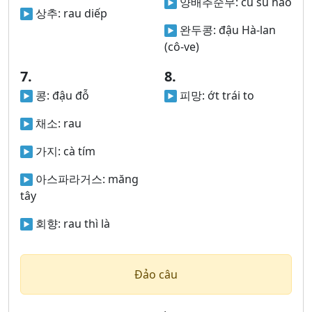
양배추순무:
củ su hào
상추:
rau diếp
완두콩:
đậu Hà-lan
(cô-ve)
7.
8.
콩:
đậu đỗ
피망:
ớt trái to
채소:
rau
가지:
cà tím
아스파라거스:
măng
tây
회향:
rau thì là
Đảo câu