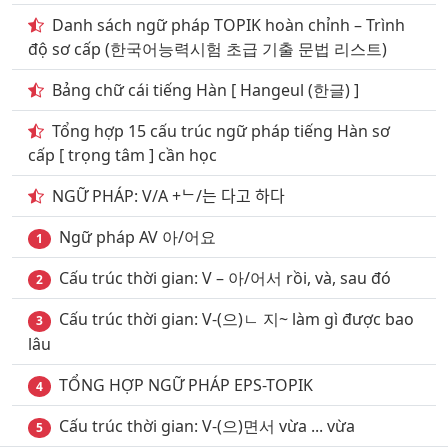
trình kiến trúc
Danh sách ngữ pháp TOPIK hoàn chỉnh – Trình
độ sơ cấp (한국어능력시험 초급 기출 문법 리스트)
17
. Những Từ vựng tiếng hàn quốc nói về Chủ đề môi
trường
Bảng chữ cái tiếng Hàn [ Hangeul (한글) ]
18
. Những Từ vựng tiếng hàn quốc nói về Chủ đề
Tổng hợp 15 cấu trúc ngữ pháp tiếng Hàn sơ
mua săm shopping
cấp [ trọng tâm ] cần học
19
. Những Từ vựng tiếng hàn nói về Chủ đề một số
NGỮ PHÁP: V/A +ᄂ/는 다고 하다
loại nghề nghiệp
Ngữ pháp AV 아/어요
1
20
. Những từ ngữ chỉ về vấn đề nghệ thuật trong
tiếng hàn quốc
Cấu trúc thời gian: V – 아/어서 rồi, và, sau đó
2
21
. Những Từ vựng tiếng hàn quốc nói về Chủ đề xã
Cấu trúc thời gian: V-(으)ㄴ 지~ làm gì được bao
3
hội con người
lâu
22
. Từ vựng tiềng hàn quốc Chủ đề về trang thiết bị &
TỔNG HỢP NGỮ PHÁP EPS-TOPIK
4
nội thất gia đình
Cấu trúc thời gian: V-(으)면서 vừa ... vừa
5
23
. Những từ tiếng hàn quốc về Chủ đề các loại quân