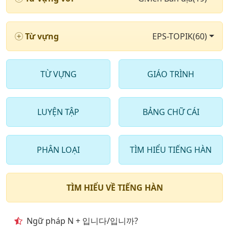
9
. Tên một số loài động vật trong tiêng hàn nói chung
Từ vựng
EPS-TOPIK(60)
10
. Từ vựng tiếng hàn về tên của một số loài động vật
lớn
11
. Tên của Những loại động vật nhỏ trong tiếng hàn
TỪ VỰNG
GIÁO TRÌNH
quốc
12
. Từ vựng tiếng hàn quốc Chủ đề các loài đồ vật, vật
LUYỆN TẬP
BẢNG CHỮ CÁI
dụng
13
. Những Từ vựng tiếng hàn quốc về Chủ đề giai trí
PHÂN LOẠI
TÌM HIỂU TIẾNG HÀN
14
. một số Từ vựng tiếng hàn quốc liên quan đến vấn
đề giao dục đào tạo
TÌM HIỂU VỀ TIẾNG HÀN
15
. Những Từ vựng tiếng hàn quốc nói về Chủ đề
Giao thông đi lại
Ngữ pháp N + 입니다/입니까?
16
. Từ vựng tiếng hàn Chủ đề kiến trúc Những công