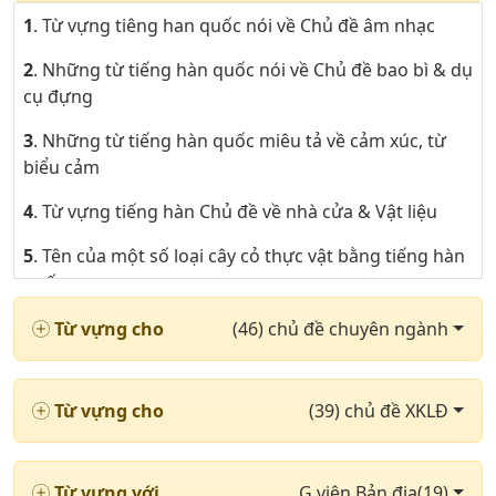
1
. Từ vựng tiêng han quốc nói về Chủ đề âm nhạc
2
. Những từ tiếng hàn quốc nói về Chủ đề bao bì & dụ
cụ đựng
3
. Những từ tiếng hàn quốc miêu tả về cảm xúc, từ
biểu cảm
4
. Từ vựng tiếng hàn Chủ đề về nhà cửa & Vật liệu
5
. Tên của một số loại cây cỏ thực vật bằng tiếng hàn
quốc
6
. Một số từ tiếng hàn quốc về Chủ đề công cụ dùng
Từ vựng cho
(46) chủ đề chuyên ngành
trong lao động
7
. Từ vựng tiếng hàn quốc Chủ đề ứng dụng công
Từ vựng cho
(39) chủ đề XKLĐ
nghệ trong đời sống
8
. Những từ tiếng hàn quốc nói về Chủ đề đồ uống
Từ vựng với
G.viên Bản địa(19)
hàng ngày