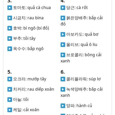
3.
4.
토마토:
quả cà chua
당근:
cà rốt
시금치:
rau bina
붉은양배추:
bắp cải
đỏ
호박:
bí ngô (bí đỏ)
아보카도:
quả bơ
부추:
tỏi tây
올리브:
quả ô liu
옥수수:
bắp ngô
브로콜리:
bông cải
xanh
5.
6.
오크라:
mướp tây
콜리플라워:
súp lơ
치커리:
rau diếp xoăn
녹색양배추:
bắp cải
xanh
마늘:
tỏi
양파:
hành củ
케일:
cải xoăn