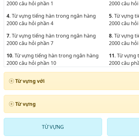
2000 câu hỏi phần 1
2000 câu hỏi
4
. Từ vựng tiếng hàn trong ngân hàng
5
. Từ vựng t
2000 câu hỏi phần 4
2000 câu hỏi
7
. Từ vựng tiếng hàn trong ngân hàng
8
. Từ vựng t
2000 câu hỏi phần 7
2000 câu hỏi
10
. Từ vựng tiếng hàn trong ngân hàng
11
. Từ vựng
2000 câu hỏi phần 10
2000 câu ph
13
. Từ vựng tiếng hàn trong ngân hàng
14
. Từ vựng
Từ vựng với
2000 câu phần 13
câu phần 14
16
. Từ vựng tiếng hàn trong ngân hàng
17
. Từ vựng
2000 câu phần 16
2000 câu ph
Từ vựng
19
. Từ vựng tiếng hàn ở ngân hàng 2000
20
. Từ vựng
câu phần 19
2000 câu ph
TỪ VỰNG
22
. Từ vựng tiếng hàn trong ngân hàng
23
. Từ vựng