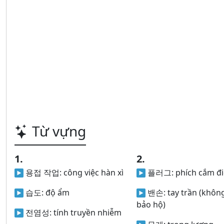
Từ vựng
1.
2.
용접 작업:
công việc hàn xì
플러그:
phích cắm đ
습도:
độ ẩm
밴손:
tay trần (khôn
bảo hộ)
전염성:
tính truyền nhiễm