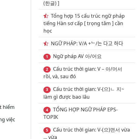
(한글) ]
Tổng hợp 15 cấu trúc ngữ pháp
tiếng Hàn sơ cấp [ trọng tâm ] cần
học
NGỮ PHÁP: V/A +ᄂ/는 다고 하다
Ngữ pháp AV 아/어요
1
Cấu trúc thời gian: V – 아/어서
2
rồi, và, sau đó
Cấu trúc thời gian: V-(으)ㄴ 지~
3
làm gì được bao lâu
át hiểm
TỔNG HỢP NGỮ PHÁP EPS-
4
TOPIK
ng việc
Cấu trúc thời gian: V-(으)면서 vừa
5
... vừa