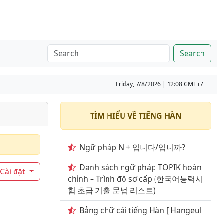
Search
Friday, 7/8/2026 | 12:08 GMT+7
TÌM HIỂU VỀ TIẾNG HÀN
Ngữ pháp N + 입니다/입니까?
Danh sách ngữ pháp TOPIK hoàn
Cài đặt
chỉnh – Trình độ sơ cấp (한국어능력시
험 초급 기출 문법 리스트)
Bảng chữ cái tiếng Hàn [ Hangeul