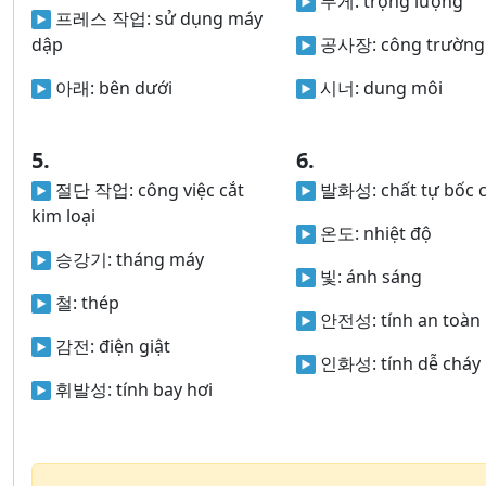
무게:
trọng lượng
프레스 작업:
sử dụng máy
dập
공사장:
công trường
아래:
bên dưới
시너:
dung môi
5.
6.
절단 작업:
công việc cắt
발화성:
chất tự bốc 
kim loại
온도:
nhiệt độ
승강기:
tháng máy
빛:
ánh sáng
철:
thép
안전성:
tính an toàn
감전:
điện giật
인화성:
tính dễ cháy
휘발성:
tính bay hơi