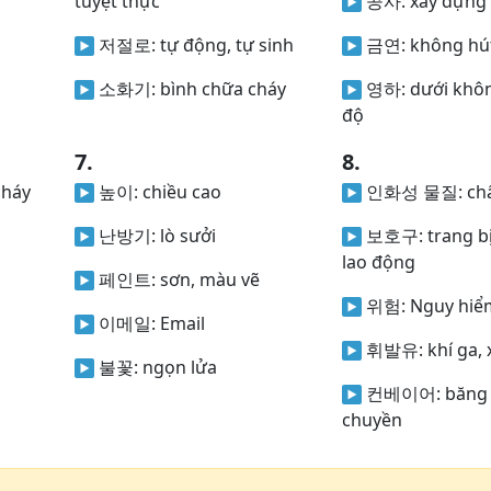
tuyệt thực
공사:
xây dựng
저절로:
tự động, tự sinh
금연:
không hú
소화기:
bình chữa cháy
영하:
dưới khô
độ
7.
8.
cháy
높이:
chiều cao
인화성 물질:
ch
난방기:
lò sưởi
보호구:
trang b
lao động
페인트:
sơn, màu vẽ
위험:
Nguy hiể
이메일:
Email
휘발유:
khí ga,
불꽃:
ngọn lửa
컨베이어:
băng 
chuyền