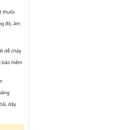
t thuốc
ng độ, âm
ất dễ cháy
ị bảo hiểm
m
 xăng
tải, dây