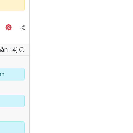
hần 14]
àn