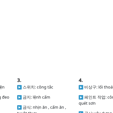
3.
4.
iện
스위치:
công tắc
비상구:
lối tho
g đeo
금지:
lệnh cấm
페인트 작업:
cô
quét sơn
금식:
nhịn ăn , cấm ăn ,