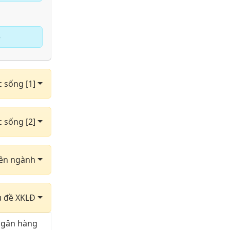
e
c sống [1]
c sống [2]
yên ngành
hủ đề XKLĐ
 ngân hàng