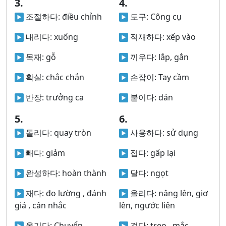
3.
4.
조절하다:
điều chỉnh
도구:
Công cụ
내리다:
xuống
적재하다:
xếp vào
목재:
gỗ
끼우다:
lắp, gắn
확실:
chắc chắn
손잡이:
Tay cầm
반장:
trưởng ca
붙이다:
dán
5.
6.
돌리다:
quay tròn
사용하다:
sử dụng
빼다:
giảm
접다:
gấp lại
완성하다:
hoàn thành
달다:
ngọt
재다:
đo lường , đánh
올리다:
nâng lên, giơ
giá , cân nhắc
lên, ngước liên
옮기다:
Chuyển
걸다:
treo , mắc