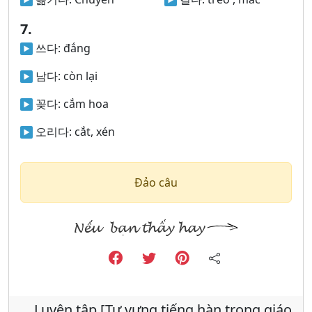
7.
쓰다:
đắng
남다:
còn lại
꽂다:
cắm hoa
오리다:
cắt, xén
Đảo câu
Luyện tập [Tư vựng tiếng hàn trong giáo