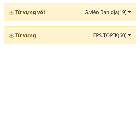
Từ vựng với
G.viên Bản địa(19)
Từ vựng
EPS-TOPIK(60)