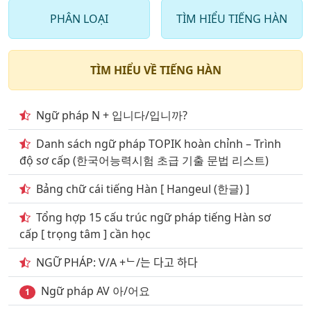
bài 9
PHÂN LOẠI
TÌM HIỂU TIẾNG HÀN
8
. Tư vựng tiếng hàn trong giáo trình 60 bài eps-topik
bài 10
TÌM HIỂU VỀ TIẾNG HÀN
9
. Tư vựng tiếng hàn trong giáo trình 60 bài eps-topik
bài 11
Ngữ pháp N + 입니다/입니까?
10
. Tư vựng tiếng hàn trong giáo trình 60 bài eps-
topik bài 12
Danh sách ngữ pháp TOPIK hoàn chỉnh – Trình
độ sơ cấp (한국어능력시험 초급 기출 문법 리스트)
11
. Tư vựng tiếng hàn trong giáo trình 60 bài eps-
topik bài 13
Bảng chữ cái tiếng Hàn [ Hangeul (한글) ]
12
. Tư vựng tiếng hàn trong giáo trình 60 bài eps-
Tổng hợp 15 cấu trúc ngữ pháp tiếng Hàn sơ
topik bài 14
cấp [ trọng tâm ] cần học
13
. Tư vựng tiếng hàn trong giáo trình 60 bài eps-
NGỮ PHÁP: V/A +ᄂ/는 다고 하다
topik bài 15
Ngữ pháp AV 아/어요
1
14
. Tư vựng tiếng hàn trong giáo trình 60 bài eps-