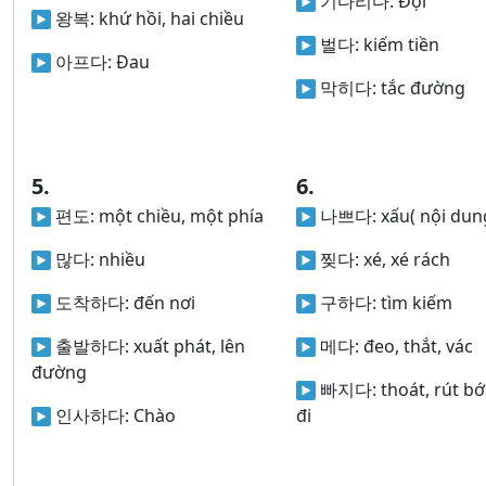
기다리다:
Đợi
왕복:
khứ hồi, hai chiều
벌다:
kiếm tiền
아프다:
Đau
막히다:
tắc đường
5.
6.
편도:
một chiều, một phía
나쁘다:
xấu( nội dun
많다:
nhiều
찢다:
xé, xé rách
도착하다:
đến nơi
구하다:
tìm kiếm
출발하다:
xuất phát, lên
메다:
đeo, thắt, vác
đường
빠지다:
thoát, rút bớ
인사하다:
Chào
đi