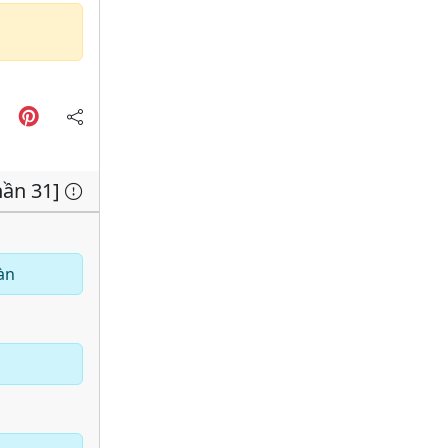
hần 31]
àn