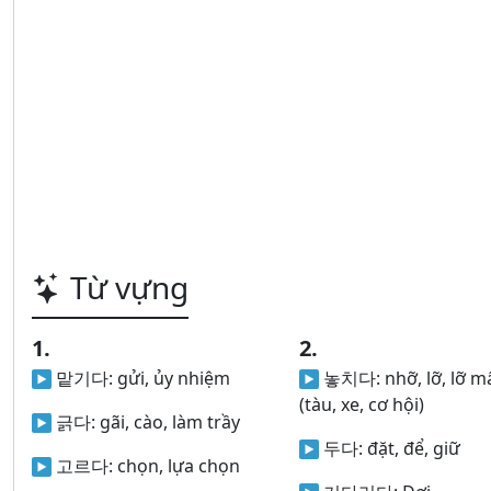
Từ vựng
1.
2.
맡기다:
gửi, ủy nhiệm
놓치다:
nhỡ, lỡ, lỡ m
(tàu, xe, cơ hội)
긁다:
gãi, cào, làm trầy
두다:
đặt, để, giữ
고르다:
chọn, lựa chọn