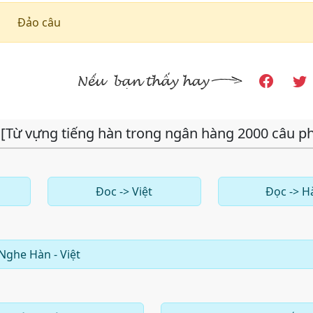
Đảo câu
 [Từ vựng tiếng hàn trong ngân hàng 2000 câu p
Đoc -> Việt
Đọc -> H
Nghe Hàn - Việt