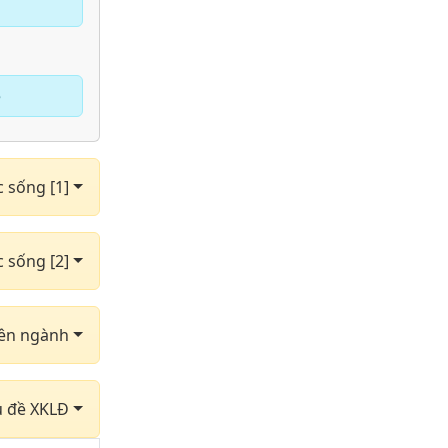
e
c sống [1]
c sống [2]
yên ngành
hủ đề XKLĐ