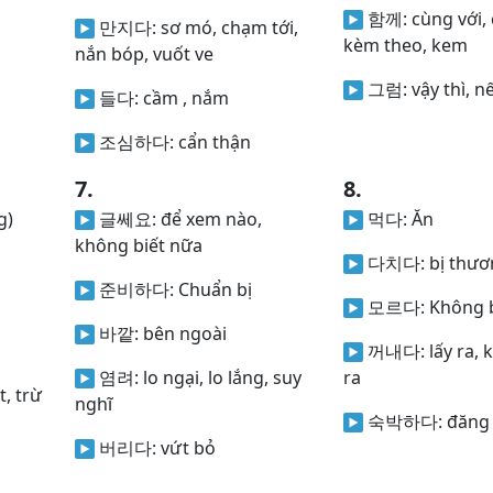
함께:
cùng với,
만지다:
sơ mó, chạm tới,
kèm theo, kem
nắn bóp, vuốt ve
그럼:
vậy thì, n
들다:
cầm , nắm
조심하다:
cẩn thận
7.
8.
g)
글쎄요:
để xem nào,
먹다:
Ăn
không biết nữa
다치다:
bị thươ
준비하다:
Chuẩn bị
모르다:
Không b
바깥:
bên ngoài
꺼내다:
lấy ra, k
염려:
lo ngại, lo lắng, suy
ra
t, trừ
nghĩ
숙박하다:
đăng 
버리다:
vứt bỏ