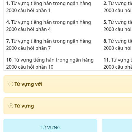
1
. Từ vựng tiếng hàn trong ngân hàng
2
. Từ vựng t
2000 câu hỏi phần 1
2000 câu hỏi
4
. Từ vựng tiếng hàn trong ngân hàng
5
. Từ vựng t
2000 câu hỏi phần 4
2000 câu hỏi
7
. Từ vựng tiếng hàn trong ngân hàng
8
. Từ vựng t
2000 câu hỏi phần 7
2000 câu hỏi
10
. Từ vựng tiếng hàn trong ngân hàng
11
. Từ vựng
2000 câu hỏi phần 10
2000 câu ph
13
. Từ vựng tiếng hàn trong ngân hàng
14
. Từ vựng
Từ vựng với
2000 câu phần 13
câu phần 14
16
. Từ vựng tiếng hàn trong ngân hàng
17
. Từ vựng
2000 câu phần 16
2000 câu ph
Từ vựng
19
. Từ vựng tiếng hàn ở ngân hàng 2000
20
. Từ vựng
câu phần 19
2000 câu ph
TỪ VỰNG