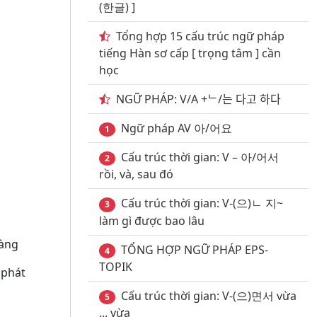
(한글) ]
Tổng hợp 15 cấu trúc ngữ pháp
tiếng Hàn sơ cấp [ trọng tâm ] cần
học
NGỮ PHÁP: V/A +ᄂ/는 다고 하다
Ngữ pháp AV 아/어요
1
Cấu trúc thời gian: V – 아/어서
2
rồi, và, sau đó
Cấu trúc thời gian: V-(으)ㄴ 지~
3
làm gì được bao lâu
àng
TỔNG HỢP NGỮ PHÁP EPS-
4
TOPIK
 phát
Cấu trúc thời gian: V-(으)면서 vừa
5
... vừa