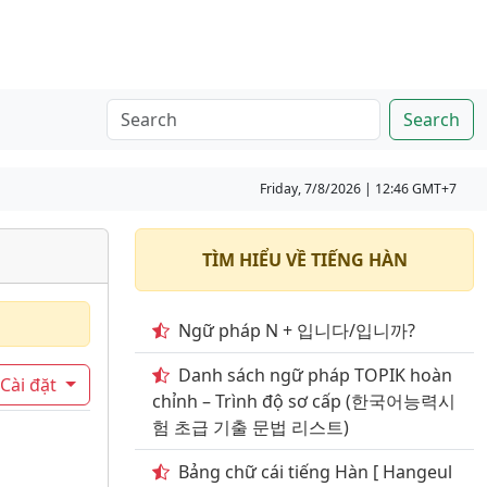
Search
Friday, 7/8/2026 | 12:46 GMT+7
TÌM HIỂU VỀ TIẾNG HÀN
Ngữ pháp N + 입니다/입니까?
Danh sách ngữ pháp TOPIK hoàn
Cài đặt
chỉnh – Trình độ sơ cấp (한국어능력시
험 초급 기출 문법 리스트)
Bảng chữ cái tiếng Hàn [ Hangeul