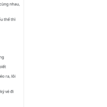
 cùng nhau,
ếu thế thì
ng
iết
éo ra, lôi
ký vé đi