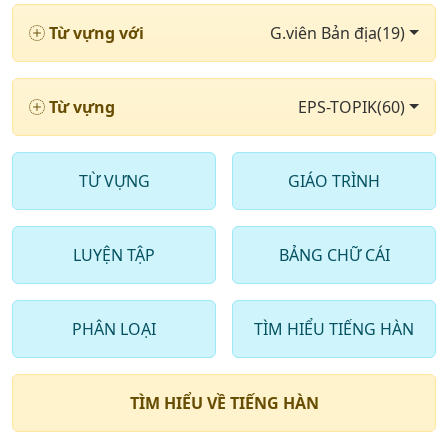
9
. Ngành công nghiệp & nông nghiệp phần 1
Từ vựng với
G.viên Bản địa(19)
10
. Ngành công nghiệp & nông nghiệp phần 2
11
. Ngành công nghiệp & nông nghiệp phần 3
Từ vựng
EPS-TOPIK(60)
12
. Ngành công nghiệp & nông nghiệp phần 4
13
. Chuyên ngành luật & chật tự phần 1
TỪ VỰNG
GIÁO TRÌNH
14
. Chuyên ngành luật & chật tự phần 2
15
. Chuyên ngành luật & chật tự phần 3
LUYỆN TẬP
BẢNG CHỮ CÁI
16
. Chuyên ngành luật & chật tự phần 4
17
. Chuyên ngành may mặc phần 1
PHÂN LOẠI
TÌM HIỂU TIẾNG HÀN
18
. Chuyên ngành may mặc phần 2
TÌM HIỂU VỀ TIẾNG HÀN
19
. Chuyên ngành may mặc phần 3
20
. Chuyên ngành may mặc phần 4