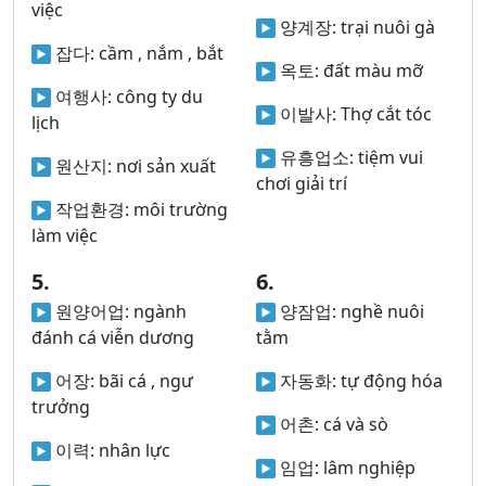
việc
양계장:
trại nuôi gà
잡다:
cầm , nắm , bắt
옥토:
đất màu mỡ
여행사:
công ty du
이발사:
Thợ cắt tóc
lịch
유흥업소:
tiệm vui
원산지:
nơi sản xuất
chơi giải trí
작업환경:
môi trường
làm việc
5.
6.
원양어업:
ngành
양잠업:
nghề nuôi
đánh cá viễn dương
tằm
어장:
bãi cá , ngư
자동화:
tự động hóa
trưởng
어촌:
cá và sò
이력:
nhân lực
임업:
lâm nghiệp