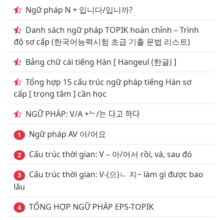
Ngữ pháp N + 입니다/입니까?
21
. Chuyên ngành may mặc phần 5
Danh sách ngữ pháp TOPIK hoàn chỉnh – Trình
22
. Chuyên ngành may mặc phần 6
độ sơ cấp (한국어능력시험 초급 기출 문법 리스트)
23
. Chuyên ngành may mặc phần 7
Bảng chữ cái tiếng Hàn [ Hangeul (한글) ]
24
. Chuyên ngành may mặc phần 8
Tổng hợp 15 cấu trúc ngữ pháp tiếng Hàn sơ
cấp [ trọng tâm ] cần học
25
. Chuyên ngành may mặc phần 9
NGỮ PHÁP: V/A +ᄂ/는 다고 하다
26
. Chuyên ngành may mặc phần 10
Ngữ pháp AV 아/어요
27
1
. Chuyên ngành may mặc phần 11
Cấu trúc thời gian: V – 아/어서 rồi, và, sau đó
28
. Chủ đề Chuyên ngành môi trường phần 1
2
Cấu trúc thời gian: V-(으)ㄴ 지~ làm gì được bao
29
. Chủ đề Chuyên ngành môi trường phần 2
3
lâu
30
. Chủ đề Chuyên ngành nghệ thuật
TỔNG HỢP NGỮ PHÁP EPS-TOPIK
4
31
. Chuyên ngành thể dục thể thao phần 1