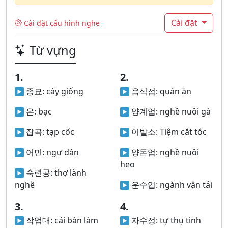
Cài đặt
Cài đặt cấu hình nghe
Từ vựng
1.
2.
종묘:
cây giống
음식점:
quán ăn
은:
bạc
양계업:
nghề nuôi gà
잡곡:
tạp cốc
이발소:
Tiệm cắt tóc
어민:
ngư dân
양돈업:
nghề nuôi
heo
숙련공:
thợ lành
nghề
운수업:
ngành vận tải
3.
4.
작업대:
cái bàn làm
자수정:
tự thụ tinh