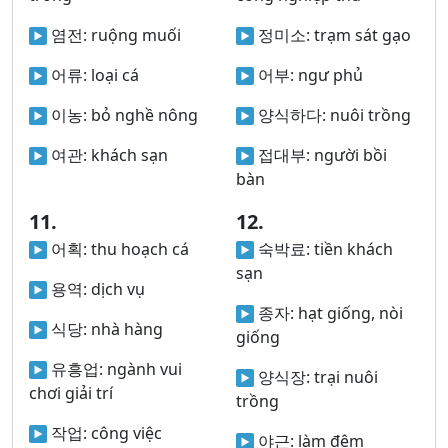
염전:
ruộng muối
정미소:
trạm sát gạo
어류:
loại cá
어부:
ngư phủ
이농:
bỏ nghề nông
양식하다:
nuôi trồng
여관:
khách sạn
접대부:
người bồi
bàn
11.
12.
어획:
thu hoạch cá
숙박료:
tiền khách
sạn
용역:
dịch vụ
종자:
hạt giống, nòi
식당:
nhà hàng
giống
유흥업:
ngành vui
양식장:
trại nuôi
chơi giải trí
trồng
작업:
công việc
야근:
làm đêm