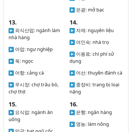
은광:
mở bạc
13.
14.
외식산업:
ngành làm
자재:
nguyên liệu
nhà hàng
여인숙:
nhà trọ
어업:
ngư nghiệp
이용료:
chi phí sử
옥:
ngọc
dụng
어항:
cảng cá
어선:
thuyền đánh cá
우시장:
chợ trâu bò,
중장비:
trang bị loại
chợ thịt
nặng
15.
16.
요식업:
ngành ăn
은행:
ngân hàng
uống
영농:
làm nông
알곡:
hạt ngũ cốc