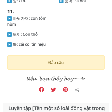
양:
Cừu
송어:
cá hồi
11.
바닷가재:
con tôm
hùm
토끼:
Con thỏ
뿔:
cái còi tín hiệu
Đảo câu
Luyện tập [Tên một số loài động vật trong