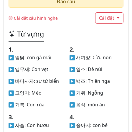
Đảo câu
Cài đặt
Cài đặt cấu hình nghe
Từ vựng
1.
2.
암탉:
con gà mái
새끼양:
Cừu non
앵무새:
Con vẹt
염소:
Dê núi
바다사자:
sư tử biển
백조:
Thiên nga
고양이:
Mèo
거위:
Ngỗng
거북:
Con rùa
음식:
món ăn
3.
4.
사슴:
Con hươu
송아지:
con bê