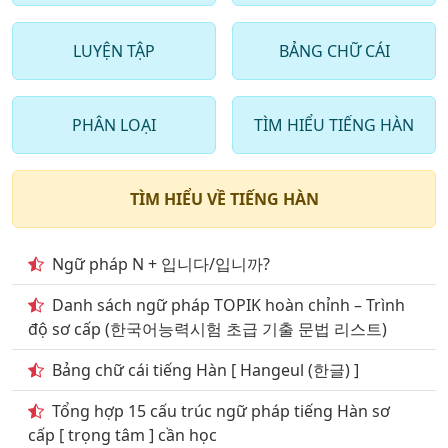
12
. Từ vựng tiếng hàn quốc Chủ đề các loài đồ vật, vật
LUYỆN TẬP
BẢNG CHỮ CÁI
dụng
13
. Những Từ vựng tiếng hàn quốc về Chủ đề giai trí
PHÂN LOẠI
TÌM HIỂU TIẾNG HÀN
14
. một số Từ vựng tiếng hàn quốc liên quan đến vấn
đề giao dục đào tạo
TÌM HIỂU VỀ TIẾNG HÀN
15
. Những Từ vựng tiếng hàn quốc nói về Chủ đề
Giao thông đi lại
Ngữ pháp N + 입니다/입니까?
16
. Từ vựng tiếng hàn Chủ đề kiến trúc Những công
trình kiến trúc
Danh sách ngữ pháp TOPIK hoàn chỉnh – Trình
độ sơ cấp (한국어능력시험 초급 기출 문법 리스트)
17
. Những Từ vựng tiếng hàn quốc nói về Chủ đề môi
trường
Bảng chữ cái tiếng Hàn [ Hangeul (한글) ]
18
. Những Từ vựng tiếng hàn quốc nói về Chủ đề
Tổng hợp 15 cấu trúc ngữ pháp tiếng Hàn sơ
mua săm shopping
cấp [ trọng tâm ] cần học