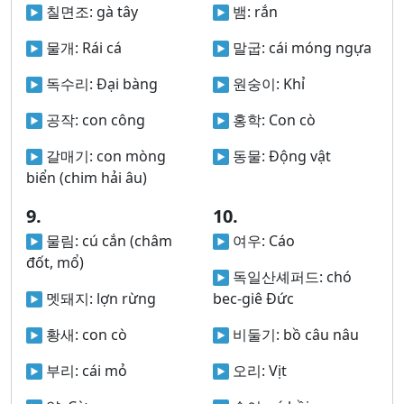
칠면조:
gà tây
뱀:
rắn
물개:
Rái cá
말굽:
cái móng ngựa
독수리:
Đại bàng
원숭이:
Khỉ
공작:
con công
홍학:
Con cò
갈매기:
con mòng
동물:
Động vật
biển (chim hải âu)
9.
10.
물림:
cú cắn (châm
여우:
Cáo
đốt, mổ)
독일산셰퍼드:
chó
멧돼지:
lợn rừng
bec-giê Đức
황새:
con cò
비둘기:
bồ câu nâu
부리:
cái mỏ
오리:
Vịt