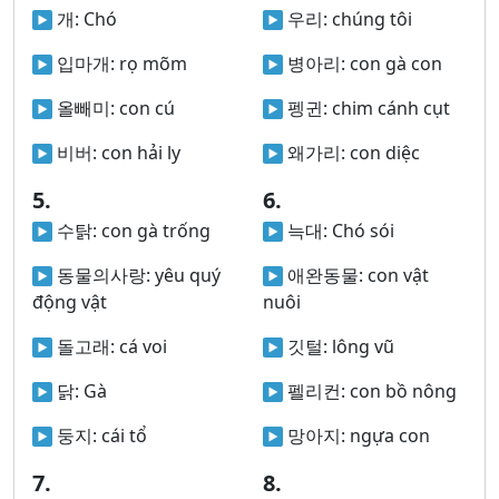
개:
Chó
우리:
chúng tôi
입마개:
rọ mõm
병아리:
con gà con
올빼미:
con cú
펭귄:
chim cánh cụt
비버:
con hải ly
왜가리:
con diệc
5.
6.
수탉:
con gà trống
늑대:
Chó sói
동물의사랑:
yêu quý
애완동물:
con vật
động vật
nuôi
돌고래:
cá voi
깃털:
lông vũ
닭:
Gà
펠리컨:
con bồ nông
둥지:
cái tổ
망아지:
ngựa con
7.
8.