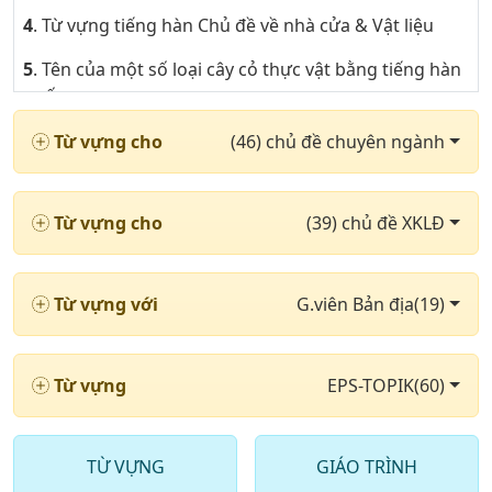
4
. Từ vựng tiếng hàn Chủ đề về nhà cửa & Vật liệu
5
. Tên của một số loại cây cỏ thực vật bằng tiếng hàn
quốc
6
. Một số từ tiếng hàn quốc về Chủ đề công cụ dùng
Từ vựng cho
(46) chủ đề chuyên ngành
trong lao động
7
. Từ vựng tiếng hàn quốc Chủ đề ứng dụng công
Từ vựng cho
(39) chủ đề XKLĐ
nghệ trong đời sống
8
. Những từ tiếng hàn quốc nói về Chủ đề đồ uống
Từ vựng với
G.viên Bản địa(19)
hàng ngày
9
. Tên một số loài động vật trong tiêng hàn nói chung
Từ vựng
EPS-TOPIK(60)
10
. Từ vựng tiếng hàn về tên của một số loài động vật
lớn
11
. Tên của Những loại động vật nhỏ trong tiếng hàn
TỪ VỰNG
GIÁO TRÌNH
quốc