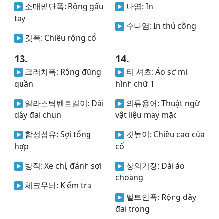
소매밑단폭:
Rộng gấu
나염:
In
tay
수나염:
In thủ công
깃폭:
Chiều rộng cổ
13.
14.
크러치폭:
Rộng đũng
티 셔츠:
Áo sơ mi
quần
hình chữ T
일라스틱벤트길이:
Dài
의류용어:
Thuật ngữ
dây đai chun
vật liệu may mặc
합성섬유:
Sợi tổng
깃높이:
Chiều cao của
hợp
cổ
방적:
Xe chỉ, đánh sợi
상의기장:
Dài áo
choàng
체크무늬:
Kiểm tra
벨트안폭:
Rộng dây
đai trong