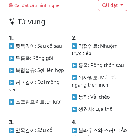
Cài đặt
Cài đặt cấu hình nghe
Từ vựng
1.
2.
됫목깊이:
Sâu cổ sau
직접염료:
Nhuộm
trực tiếp
무름폭:
Rộng gối
등폭:
Rộng thân sau
복합섬유:
Sợi liên hợp
위사밀도:
Mật độ
커프길이:
Dài măng
ngang trên inch
séc
능직:
Vải chéo
스크린프린트:
In lưới
생견사:
Lụa thô
3.
4.
앞목깊이:
Sâu cổ
블라우스와 스커트:
Áo