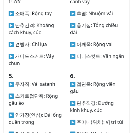
trước
cánh váy
소매폭:
Rộng tay
후염:
Nhuộm vải
단추간격:
Khoảng
총기장:
Tổng chiều
cách khuy, cúc
dài
견방사:
Chỉ lụa
어깨폭:
Rộng vai
개더드스커트:
Váy
미니스컷트:
Vắn ngắn
chun
5.
6.
주자직:
Vải satanh
접단폭:
Rộng viền
gấu
스커트접단폭:
Rộng
gấu áo
단추직경:
Đường
kính khuy, cúc
안가장(인심):
Dài ống
quần trong
주머니(위치):
Vị trí túi