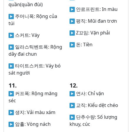
quần(quần đùi)
안료프린트:
In màu
주머니폭:
Rộng của
평직:
Mũi đan trơn
túi
Z꼬임:
Vặn phải
스커트:
Váy
돈:
Tiền
일라스틱벤트폭:
Rộng
dây đai chun
타이트스커트:
Váy bó
sát người
11.
12.
커프폭:
Rộng măng
연사:
Chỉ vặn
séc
교직:
Kiểu dệt chéo
생지:
Vải màu xám
단추수량:
Số lượng
암홀:
Vòng nách
khuy, cúc