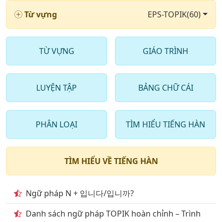
11
. Ngành công nghiệp & nông nghiệp phần 3
Từ vựng
EPS-TOPIK(60)
12
. Ngành công nghiệp & nông nghiệp phần 4
13
. Chuyên ngành luật & chật tự phần 1
TỪ VỰNG
GIÁO TRÌNH
14
. Chuyên ngành luật & chật tự phần 2
15
. Chuyên ngành luật & chật tự phần 3
LUYỆN TẬP
BẢNG CHỮ CÁI
16
. Chuyên ngành luật & chật tự phần 4
17
. Chuyên ngành may mặc phần 1
PHÂN LOẠI
TÌM HIỂU TIẾNG HÀN
18
. Chuyên ngành may mặc phần 2
TÌM HIỂU VỀ TIẾNG HÀN
19
. Chuyên ngành may mặc phần 3
20
. Chuyên ngành may mặc phần 4
Ngữ pháp N + 입니다/입니까?
21
. Chuyên ngành may mặc phần 5
Danh sách ngữ pháp TOPIK hoàn chỉnh – Trình
22
. Chuyên ngành may mặc phần 6