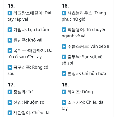
15.
16.
라그랑소매길이:
Dài
셔츠블라우스:
Trang
tay ráp vai
phục nữ giới
가잠사:
Lụa tơ tằm
직물용어:
Từ chuyên
ngành về vài
원단폭:
Khổ vải
주름스커트:
Vắn xếp li
목뒤+소매단까지:
Dài
từ cổ sau đến tay
줄무늬:
Sọc sợi, vệt
sô sợi
목구리폭:
Rộng cổ
sau
혼방사:
Chỉ hỗn hợp
17.
18.
장섬유:
Tơ
라이즈:
Đũng
선염:
Nhuộm sợi
소매기장:
Chiều dài
tay
재단길이:
Chiều dài