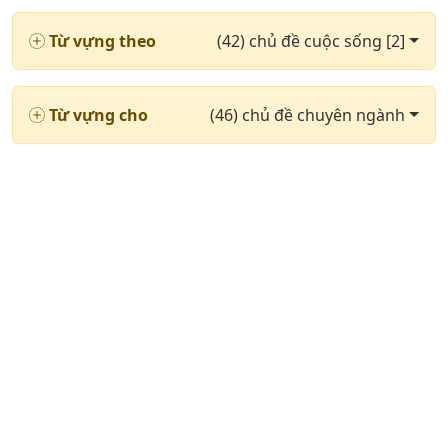
Từ vựng theo
(42) chủ đề cuộc sống [2]
Từ vựng cho
(46) chủ đề chuyên ngành