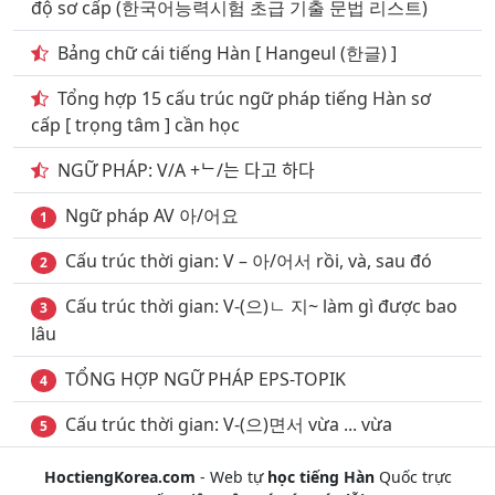
độ sơ cấp (한국어능력시험 초급 기출 문법 리스트)
23
. Chuyên ngành may mặc phần 7
Bảng chữ cái tiếng Hàn [ Hangeul (한글) ]
24
. Chuyên ngành may mặc phần 8
Tổng hợp 15 cấu trúc ngữ pháp tiếng Hàn sơ
cấp [ trọng tâm ] cần học
25
. Chuyên ngành may mặc phần 9
NGỮ PHÁP: V/A +ᄂ/는 다고 하다
26
. Chuyên ngành may mặc phần 10
Ngữ pháp AV 아/어요
27
1
. Chuyên ngành may mặc phần 11
Cấu trúc thời gian: V – 아/어서 rồi, và, sau đó
28
. Chủ đề Chuyên ngành môi trường phần 1
2
Cấu trúc thời gian: V-(으)ㄴ 지~ làm gì được bao
29
. Chủ đề Chuyên ngành môi trường phần 2
3
lâu
30
. Chủ đề Chuyên ngành nghệ thuật
TỔNG HỢP NGỮ PHÁP EPS-TOPIK
4
31
. Chuyên ngành thể dục thể thao phần 1
Cấu trúc thời gian: V-(으)면서 vừa ... vừa
5
32
. Chuyên ngành thể dục thể thao phần 2
HoctiengKorea.com
- Web tự
học tiếng Hàn
Quốc trực
33
. Thời trang & trang phục phần 1