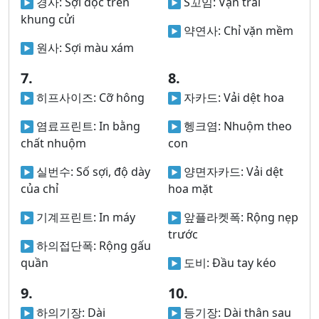
경사:
Sợi dọc trên
S꼬임:
Vặn trái
khung cửi
약연사:
Chỉ vặn mềm
원사:
Sợi màu xám
7.
8.
히프사이즈:
Cỡ hông
자카드:
Vải dệt hoa
염료프린트:
In bằng
헹크염:
Nhuộm theo
chất nhuộm
con
실번수:
Số sợi, độ dày
양면자카드:
Vải dệt
của chỉ
hoa mặt
기계프린트:
In máy
앞플라켓폭:
Rộng nẹp
trước
하의접단폭:
Rộng gấu
quần
도비:
Đầu tay kéo
9.
10.
하의기장:
Dài
등기장:
Dài thân sau