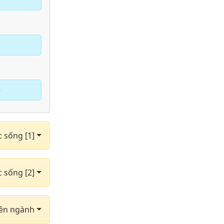
e
c sống [1]
c sống [2]
yên ngành