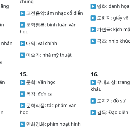
chúng
lãng
명화:
danh họa
고전음악:
âm nhạc cổ điển
도화지:
giấy vẽ
ăn
문학평론:
bình luận văn
가면극:
kịch mặ
học
곡조:
nhịp khú
 nhân
대역:
vai chính
미술가:
nhà mỹ thuật
úa
15.
16.
văn
문학:
Văn học
무대의상:
trang
khấu
독창:
đơn ca
g
도자기:
đồ sứ
문학작품:
tác phẩm văn
ắn
học
감독:
Đạo diễn
만화영화:
phim hoạt hình