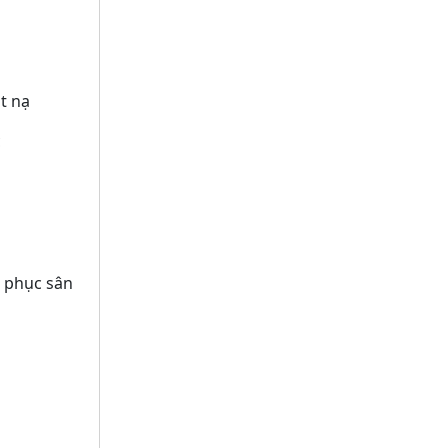
t nạ
c
 phục sân