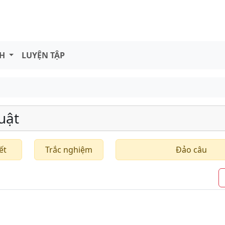
NH
LUYỆN TẬP
uật
ết
Trắc nghiệm
Đảo câu