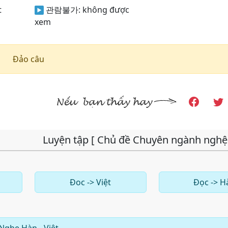
t
관람불가:
không được
xem
Đảo câu
Luyện tập [ Chủ đề Chuyên ngành nghệ
Đoc -> Việt
Đọc -> H