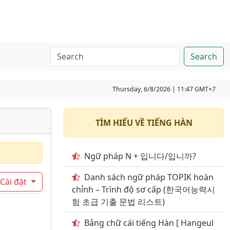
Search
Thursday, 6/8/2026 | 11:47 GMT+7
TÌM HIỂU VỀ TIẾNG HÀN
Ngữ pháp N + 입니다/입니까?
Danh sách ngữ pháp TOPIK hoàn
Cài đặt
chỉnh – Trình độ sơ cấp (한국어능력시
험 초급 기출 문법 리스트)
Bảng chữ cái tiếng Hàn [ Hangeul