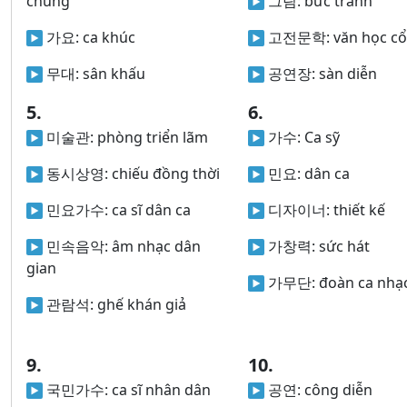
chúng
그림:
bức tranh
가요:
ca khúc
고전문학:
văn học cổ
무대:
sân khấu
공연장:
sàn diễn
5.
6.
미술관:
phòng triển lãm
가수:
Ca sỹ
동시상영:
chiếu đồng thời
민요:
dân ca
민요가수:
ca sĩ dân ca
디자이너:
thiết kế
민속음악:
âm nhạc dân
가창력:
sức hát
gian
가무단:
đoàn ca nhạ
관람석:
ghế khán giả
9.
10.
국민가수:
ca sĩ nhân dân
공연:
công diễn