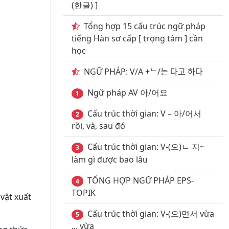
(한글) ]
Tổng hợp 15 cấu trúc ngữ pháp
tiếng Hàn sơ cấp [ trọng tâm ] cần
học
NGỮ PHÁP: V/A +ᄂ/는 다고 하다
Ngữ pháp AV 아/어요
1
Cấu trúc thời gian: V – 아/어서
2
rồi, và, sau đó
Cấu trúc thời gian: V-(으)ㄴ 지~
3
làm gì được bao lâu
TỔNG HỢP NGỮ PHÁP EPS-
4
TOPIK
vật xuất
Cấu trúc thời gian: V-(으)면서 vừa
5
... vừa