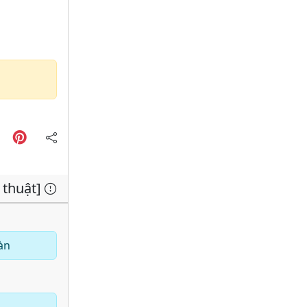
 thuật]
àn