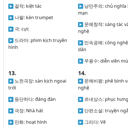
걸작:
kiệt tác
낭만주의:
chủ nghĩa 
mạn
나팔:
kèn trumpet
문예창작:
sáng tác v
극:
cực
nghệ
드라마:
phim kịch truyền
민속공예:
công nghệ
hình
dân
무용수:
diễn viên m
13.
14.
노천극장:
sàn kịch ngoai
문예비평:
phê bình 
trời
nghệ
등단하다:
đăng đàn
르네상스:
phục hưn
극장:
Nhà hát
단편소설:
truyện ng
만화:
hoạt hình
그리다:
Vẽ