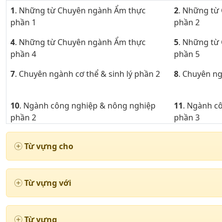
1
. Những từ Chuyên ngành Ẩm thực
2
. Những từ
phần 1
phần 2
4
. Những từ Chuyên ngành Ẩm thực
5
. Những từ
phần 4
phần 5
7
. Chuyên ngành cơ thể & sinh lý phần 2
8
. Chuyên ng
10
. Ngành công nghiệp & nông nghiệp
11
. Ngành c
phần 2
phần 3
13
. Chuyên ngành luật & chật tự phần 1
14
. Chuyên n
Từ vựng cho
16
. Chuyên ngành luật & chật tự phần 4
17
. Chuyên 
19
. Chuyên ngành may mặc phần 3
20
. Chuyên 
Từ vựng với
22
. Chuyên ngành may mặc phần 6
23
. Chuyên 
25
. Chuyên ngành may mặc phần 9
26
. Chuyên 
Từ vựng