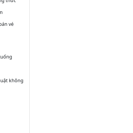
ng thức
âm
bán vé
xuống
huật không
u