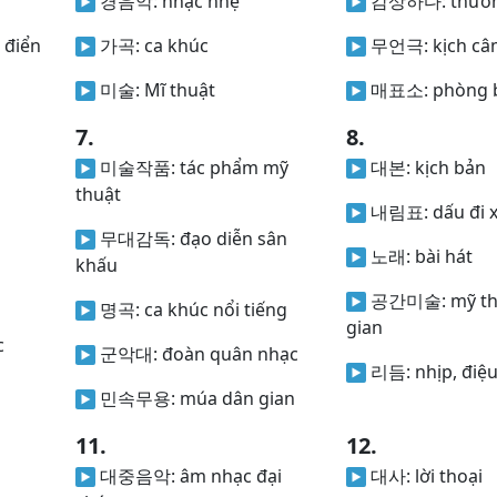
경음악:
nhạc nhẹ
감상하다:
thưở
 điển
가곡:
ca khúc
무언극:
kịch c
미술:
Mĩ thuật
매표소:
phòng 
7.
8.
미술작품:
tác phẩm mỹ
대본:
kịch bản
thuật
내림표:
dấu đi 
무대감독:
đạo diễn sân
노래:
bài hát
khấu
공간미술:
mỹ t
명곡:
ca khúc nổi tiếng
gian
c
군악대:
đoàn quân nhạc
리듬:
nhịp, điệ
민속무용:
múa dân gian
11.
12.
대중음악:
âm nhạc đại
대사:
lời thoại