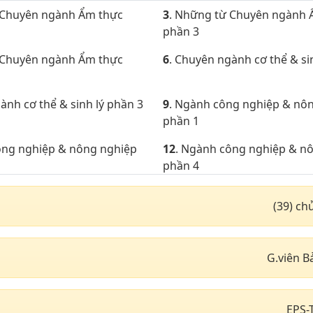
 Chuyên ngành Ẩm thực
3
. Những từ Chuyên ngành 
phần 3
 Chuyên ngành Ẩm thực
6
. Chuyên ngành cơ thể & si
ành cơ thể & sinh lý phần 3
9
. Ngành công nghiệp & nô
phần 1
ông nghiệp & nông nghiệp
12
. Ngành công nghiệp & n
phần 4
gành luật & chật tự phần 2
15
. Chuyên ngành luật & chậ
(39) c
ngành may mặc phần 1
18
. Chuyên ngành may mặc 
ngành may mặc phần 4
21
. Chuyên ngành may mặc 
G.viên B
ngành may mặc phần 7
24
. Chuyên ngành may mặc 
ngành may mặc phần 10
27
. Chuyên ngành may mặc 
EPS-