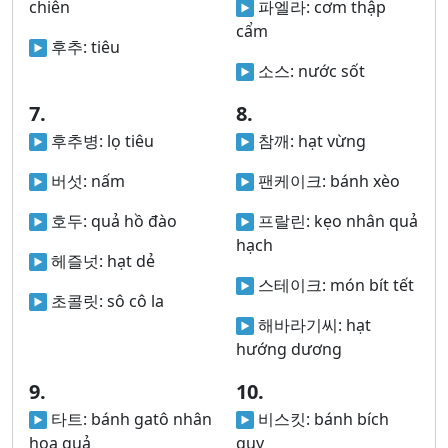
chiên
파엘라:
cơm thập
cẩm
후추:
tiêu
소스:
nước sốt
7.
8.
후추병:
lọ tiêu
참깨:
hạt vừng
버섯:
nấm
팬케이크:
bánh xèo
호두:
quả hồ đào
프랄린:
kẹo nhân quả
hạch
헤즐넛:
hạt dẻ
스테이크:
món bít tết
초콜릿:
sô cô la
해바라기씨:
hạt
hướng dương
9.
10.
타트:
bánh gatô nhân
비스킷:
bánh bích
hoa quả
quy