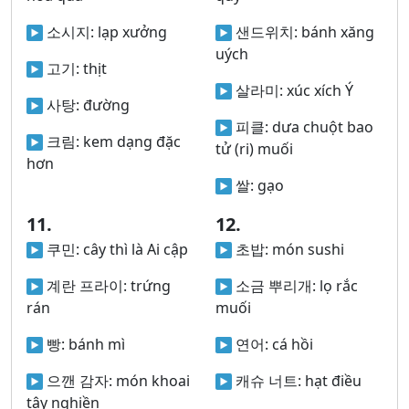
소시지:
lạp xưởng
샌드위치:
bánh xăng
uých
고기:
thịt
살라미:
xúc xích Ý
사탕:
đường
피클:
dưa chuột bao
크림:
kem dạng đặc
tử (ri) muối
hơn
쌀:
gạo
11.
12.
쿠민:
cây thì là Ai cập
초밥:
món sushi
계란 프라이:
trứng
소금 뿌리개:
lọ rắc
rán
muối
빵:
bánh mì
연어:
cá hồi
으깬 감자:
món khoai
캐슈 너트:
hạt điều
tây nghiền