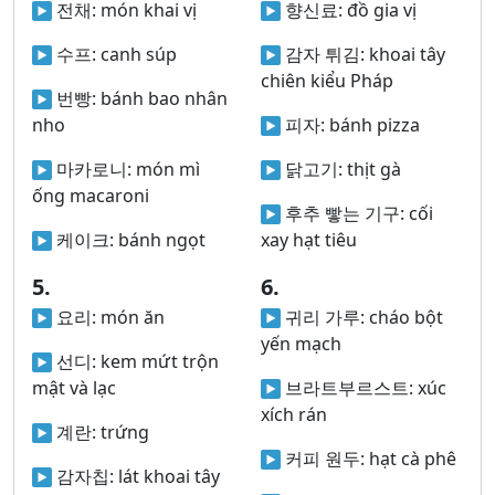
전채:
món khai vị
향신료:
đồ gia vị
수프:
canh súp
감자 튀김:
khoai tây
chiên kiểu Pháp
번빵:
bánh bao nhân
nho
피자:
bánh pizza
마카로니:
món mì
닭고기:
thịt gà
ống macaroni
후추 빻는 기구:
cối
케이크:
bánh ngọt
xay hạt tiêu
5.
6.
요리:
món ăn
귀리 가루:
cháo bột
yến mạch
선디:
kem mứt trộn
mật và lạc
브라트부르스트:
xúc
xích rán
계란:
trứng
커피 원두:
hạt cà phê
감자칩:
lát khoai tây