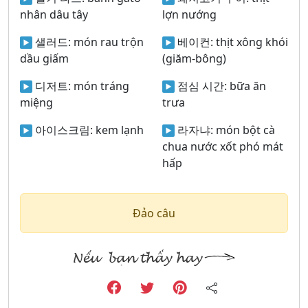
nhân dâu tây
lợn nướng
샐러드:
món rau trộn
베이컨:
thịt xông khói
dầu giấm
(giăm-bông)
디저트:
món tráng
점심 시간:
bữa ăn
miệng
trưa
아이스크림:
kem lạnh
라자냐:
món bột cà
chua nước xốt phó mát
hấp
Đảo câu