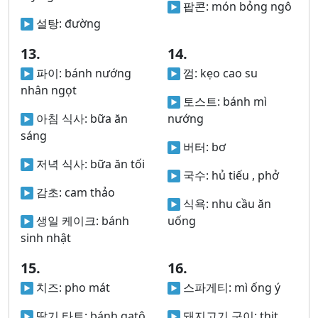
팝콘:
món bỏng ngô
설탕:
đường
13.
14.
파이:
bánh nướng
껌:
kẹo cao su
nhân ngọt
토스트:
bánh mì
아침 식사:
bữa ăn
nướng
sáng
버터:
bơ
저녁 식사:
bữa ăn tối
국수:
hủ tiếu , phở
감초:
cam thảo
식욕:
nhu cầu ăn
생일 케이크:
bánh
uống
sinh nhật
15.
16.
치즈:
pho mát
스파게티:
mì ống ý
딸기 타트:
bánh gatô
돼지고기 구이:
thịt