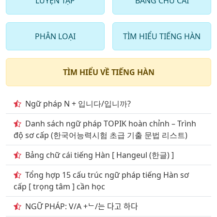
LUYỆN TẬP
BẢNG CHỮ CÁI
dụng
13
. Những Từ vựng tiếng hàn quốc về Chủ đề giai trí
PHÂN LOẠI
TÌM HIỂU TIẾNG HÀN
14
. một số Từ vựng tiếng hàn quốc liên quan đến vấn
đề giao dục đào tạo
TÌM HIỂU VỀ TIẾNG HÀN
15
. Những Từ vựng tiếng hàn quốc nói về Chủ đề
Giao thông đi lại
Ngữ pháp N + 입니다/입니까?
16
. Từ vựng tiếng hàn Chủ đề kiến trúc Những công
trình kiến trúc
Danh sách ngữ pháp TOPIK hoàn chỉnh – Trình
độ sơ cấp (한국어능력시험 초급 기출 문법 리스트)
17
. Những Từ vựng tiếng hàn quốc nói về Chủ đề môi
trường
Bảng chữ cái tiếng Hàn [ Hangeul (한글) ]
18
. Những Từ vựng tiếng hàn quốc nói về Chủ đề
Tổng hợp 15 cấu trúc ngữ pháp tiếng Hàn sơ
mua săm shopping
cấp [ trọng tâm ] cần học
19
. Những Từ vựng tiếng hàn nói về Chủ đề một số
NGỮ PHÁP: V/A +ᄂ/는 다고 하다
loại nghề nghiệp