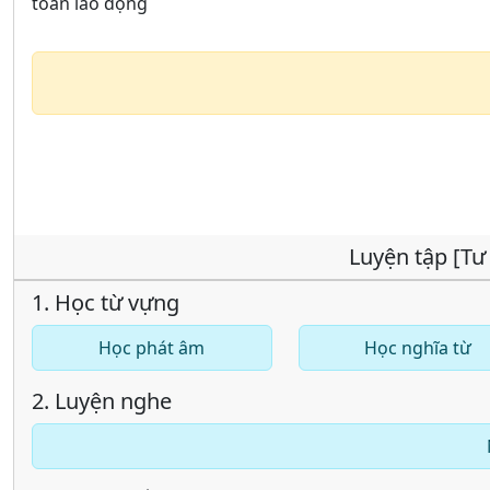
toàn lao động
Luyện tập [Tư 
1. Học từ vựng
Học phát âm
Học nghĩa từ
2. Luyện nghe