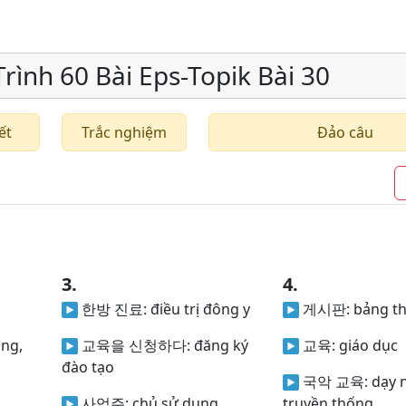
ình 60 Bài Eps-Topik Bài 30
ết
Trắc nghiệm
Đảo câu
3.
4.
한방 진료:
điều trị đông y
게시판:
bảng t
àng,
교육을 신청하다:
đăng ký
교육:
giáo dục
đào tạo
국악 교육:
dạy 
사업주:
chủ sử dụng
truyền thống