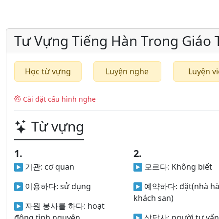
Tư Vựng Tiếng Hàn Trong Giáo Tr
Học từ vựng
Luyện nghe
Luyện vi
Cài đặt cấu hình nghe
Từ vựng
1.
2.
기관:
cơ quan
모르다:
Không biết
이용하다:
sử dụng
예약하다:
đặt(nhà h
khách san)
자원 봉사를 하다:
hoạt
động tình nguyện
상담사:
người tư vấn