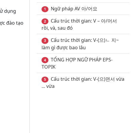
Ngữ pháp AV 아/어요
1
sử dụng
Cấu trúc thời gian: V – 아/어서
2
ợc đào tạo
rồi, và, sau đó
Cấu trúc thời gian: V-(으)ㄴ 지~
3
làm gì được bao lâu
TỔNG HỢP NGỮ PHÁP EPS-
4
TOPIK
Cấu trúc thời gian: V-(으)면서 vừa
5
... vừa