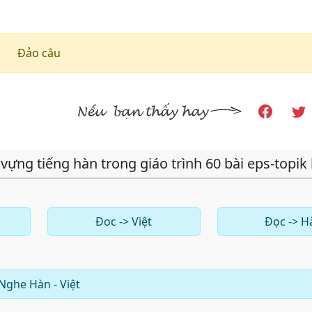
Đảo câu
vựng tiếng hàn trong giáo trình 60 bài eps-topik
Đoc -> Việt
Đọc -> H
Nghe Hàn - Việt