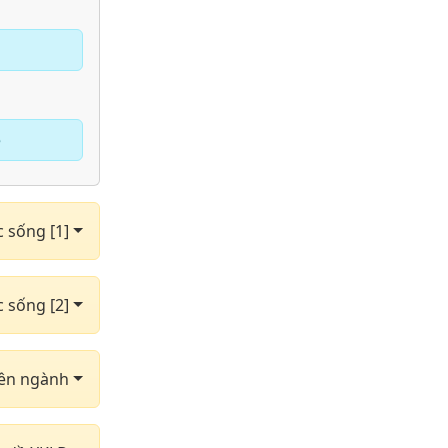
e
c sống [1]
c sống [2]
yên ngành