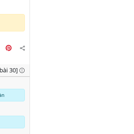
 bài 30]
àn