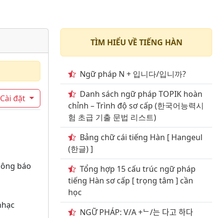
TÌM HIỂU VỀ TIẾNG HÀN
Ngữ pháp N + 입니다/입니까?
Danh sách ngữ pháp TOPIK hoàn
Cài đặt
chỉnh – Trình độ sơ cấp (한국어능력시
험 초급 기출 문법 리스트)
Bảng chữ cái tiếng Hàn [ Hangeul
(한글) ]
hông báo
Tổng hợp 15 cấu trúc ngữ pháp
tiếng Hàn sơ cấp [ trọng tâm ] cần
học
nhạc
NGỮ PHÁP: V/A +ᄂ/는 다고 하다