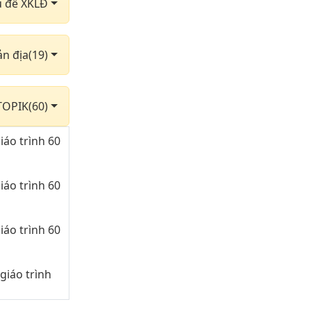
hủ đề XKLĐ
ản địa(19)
TOPIK(60)
iáo trình 60
iáo trình 60
iáo trình 60
giáo trình