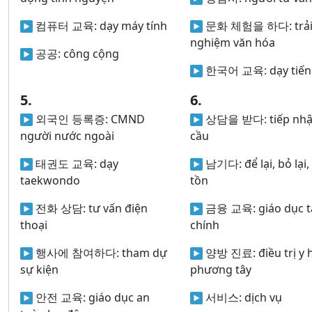
컴퓨터 교육:
dạy máy tính
문화 체험을 하다:
trả
nghiệm văn hóa
공공:
công cộng
한국어 교육:
dạy tiế
5.
6.
외국인 등록증:
CMND
상담을 받다:
tiếp nh
người nước ngoài
cầu
태권도 교육:
dạy
남기다:
để lại, bỏ lại
taekwondo
tồn
전화 상담:
tư vấn điện
금융 교육:
giáo dục t
thoại
chính
행사에 참여하다:
tham dự
양방 진료:
điều trị y 
sự kiện
phương tây
안전 교육:
giáo dục an
서비스:
dịch vụ