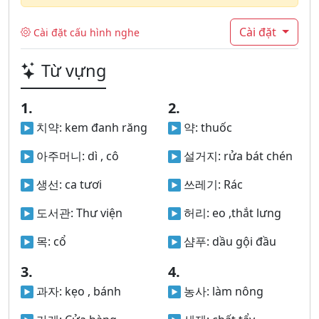
Cài đặt
Cài đặt cấu hình nghe
Từ vựng
1.
2.
치약:
kem đanh răng
약:
thuốc
아주머니:
dì , cô
설거지:
rửa bát chén
생선:
ca tươi
쓰레기:
Rác
도서관:
Thư viện
허리:
eo ,thắt lưng
목:
cổ
샴푸:
dầu gội đầu
3.
4.
과자:
kẹo , bánh
농사:
làm nông