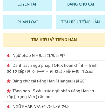
LUYỆN TẬP
BẢNG CHỮ CÁI
9
. Từ vựng tiếng hàn trong ngân hàng 2000 câu hỏi
phần 9
PHÂN LOẠI
TÌM HIỂU TIẾNG HÀN
10
. Từ vựng tiếng hàn trong ngân hàng 2000 câu hỏi
phần 10
11
. Từ vựng tiếng hàn trong ngân hàng 2000 câu
TÌM HIỂU VỀ TIẾNG HÀN
phần 11
12
. Từ vựng tiếng hàn trong ngân hàng 2000 câu
Ngữ pháp N + 입니다/입니까?
phần 12
Danh sách ngữ pháp TOPIK hoàn chỉnh – Trình
13
. Từ vựng tiếng hàn trong ngân hàng 2000 câu
độ sơ cấp (한국어능력시험 초급 기출 문법 리스트)
phần 13
Bảng chữ cái tiếng Hàn [ Hangeul (한글) ]
14
. Từ vựng tiếng hàn ở ngân hàng 2000 câu phần 14
Tổng hợp 15 cấu trúc ngữ pháp tiếng Hàn sơ
15
. Từ vựng tiếng hàn trong ngân hàng 2000 câu
cấp [ trọng tâm ] cần học
phần 15
NGỮ PHÁP: V/A +ᄂ/는 다고 하다