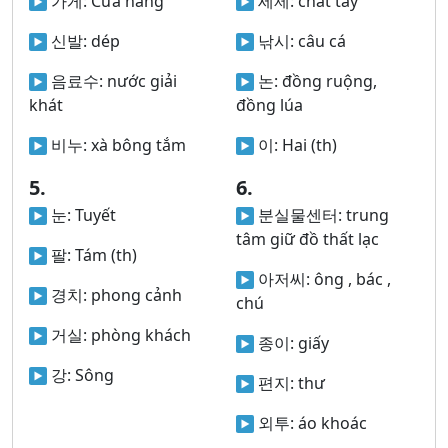
가게:
Cửa hàng
세제:
chất tẩy
신발:
dép
낚시:
câu cá
음료수:
nước giải
논:
đồng ruộng,
khát
đồng lúa
비누:
xà bông tắm
이:
Hai (th)
5.
6.
눈:
Tuyết
분실물센터:
trung
tâm giữ đồ thất lạc
팔:
Tám (th)
아저씨:
ông , bác ,
경치:
phong cảnh
chú
거실:
phòng khách
종이:
giấy
강:
Sông
편지:
thư
외투:
áo khoác