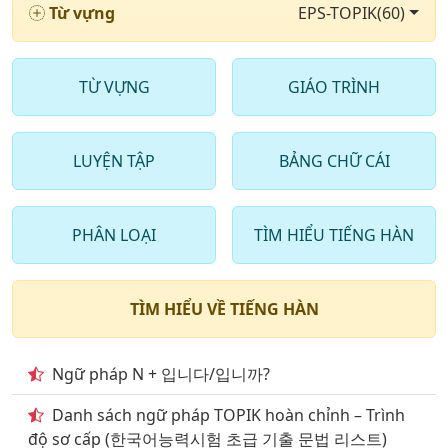
15
. Địa lí & thiên văn với Những cung hoàng đạo
Từ vựng
EPS-TOPIK(60)
16
. Chủ đề động từ thường dùng phần 1
17
. Chủ đề động từ thường dùng phần 2
TỪ VỰNG
GIÁO TRÌNH
18
. Chủ đề động từ thường dùng phần 3
LUYỆN TẬP
BẢNG CHỮ CÁI
19
. Chủ đề động từ thường dùng phần 4
20
. Chủ đề động từ thường dùng phần 5
PHÂN LOẠI
TÌM HIỂU TIẾNG HÀN
21
. Chủ đề động từ thường dùng phần 6
22
. Chủ đề động từ thường dùng phần 7
TÌM HIỂU VỀ TIẾNG HÀN
23
. Chủ đề động từ thường dùng phần 8
24
. Chủ đề động từ thường dùng phần 9
Ngữ pháp N + 입니다/입니까?
25
. Giao thông vận tải đường bộ
Danh sách ngữ pháp TOPIK hoàn chỉnh – Trình
độ sơ cấp (한국어능력시험 초급 기출 문법 리스트)
26
. Giao thông vận tải đường hàng không