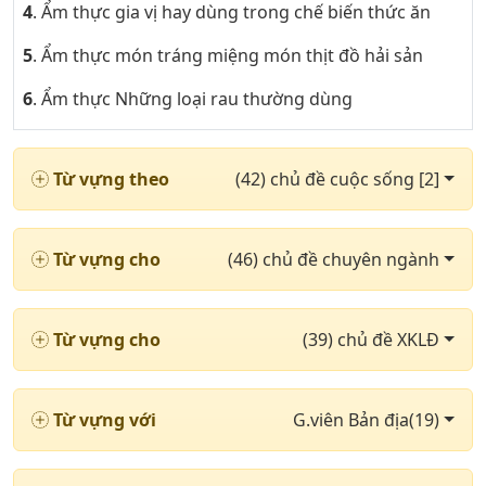
4
. Ẩm thực gia vị hay dùng trong chế biến thức ăn
5
. Ẩm thực món tráng miệng món thịt đồ hải sản
6
. Ẩm thực Những loại rau thường dùng
7
. Khoa trong bệnh viện & các loại thuốc phần 1
Từ vựng theo
(42) chủ đề cuộc sống [2]
8
. Khoa trong bệnh viện & các loại thuốc phần 2
9
. Những cặp từ trái nghĩa nhau phần 1
Từ vựng cho
(46) chủ đề chuyên ngành
10
. Những cặp từ trái nghĩa nhau phần 2
11
. Chủ đề thị trường chứng khoán
Từ vựng cho
(39) chủ đề XKLĐ
12
. Những từ ngữ cần thiết khi cư trú phần 1
13
. Những từ ngữ cần thiết khi cư trú phần 2
Từ vựng với
G.viên Bản địa(19)
14
. Chủ đề xuất nhập khẩu