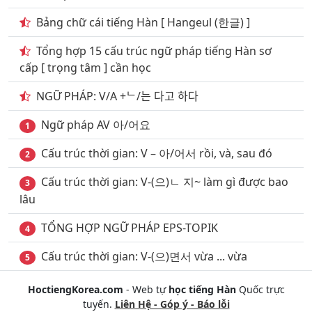
Bảng chữ cái tiếng Hàn [ Hangeul (한글) ]
27
. Giao thông vận tải đường sắt
Tổng hợp 15 cấu trúc ngữ pháp tiếng Hàn sơ
28
. Giao thông vận tải đường thủy phần 1
cấp [ trọng tâm ] cần học
29
. Giao thông vận tải đường thủy phần 2
NGỮ PHÁP: V/A +ᄂ/는 다고 하다
30
. Chủ đề khách sạn nhà nghỉ
Ngữ pháp AV 아/어요
1
31
. Ký hiệu biển báo Giao thông phần 1
Cấu trúc thời gian: V – 아/어서 rồi, và, sau đó
2
32
. Ký hiệu biển báo Giao thông phần 2
Cấu trúc thời gian: V-(으)ㄴ 지~ làm gì được bao
3
33
. Chủ đề Những loại trái cây
lâu
34
. Chủ đề quan hệ gia đình & họ hàng
TỔNG HỢP NGỮ PHÁP EPS-TOPIK
4
35
. Chủ đề nghề nghiệp phần 1
Cấu trúc thời gian: V-(으)면서 vừa ... vừa
5
36
. Chủ đề nghề nghiệp phần 2
HoctiengKorea.com
- Web tự
học tiếng Hàn
Quốc trực
37
. Chủ đề vật dụng trong phòng tắm
tuyến.
Liên Hệ - Góp ý - Báo lỗi