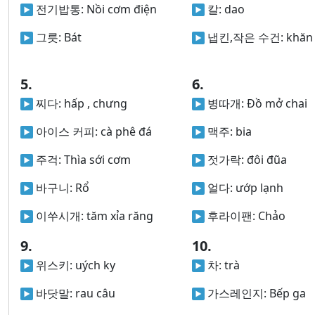
전기밥통:
Nồi cơm điện
칼:
dao
그릇:
Bát
냅킨,작은 수건:
khăn
5.
6.
찌다:
hấp , chưng
병따개:
Đồ mở chai
아이스 커피:
cà phê đá
맥주:
bia
주걱:
Thìa sới cơm
젓가락:
đôi đũa
바구니:
Rổ
얼다:
ướp lạnh
이쑤시개:
tăm xỉa răng
후라이팬:
Chảo
9.
10.
위스키:
uých ky
차:
trà
바닷말:
rau câu
가스레인지:
Bếp ga