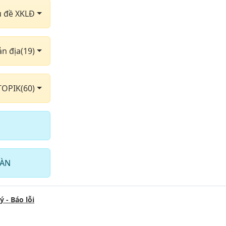
dùng phần 9
hủ đề XKLĐ
g sắt
ản địa(19)
ghỉ
ây
TOPIK(60)
n 2
 thế giới
hàn quốc
HÀN
ên từ & sở
ý - Báo lỗi
khí phần 2