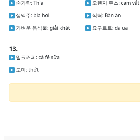
숟가락:
Thìa
오렌지 주스:
cam vắt
생맥주:
bia hơi
식탁:
Bàn ăn
가벼운 음식물:
giải khát
요구르트:
da ua
13.
밀크커피:
cà fê sữa
도마:
thớt