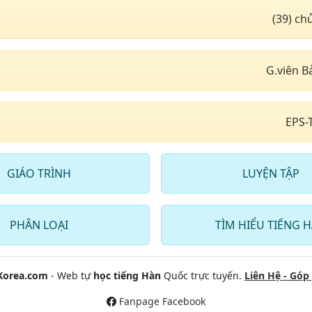
động từ thường dùng phần 8
24
. Chủ đề động từ thường 
(39) c
ông vận tải đường hàng
27
. Giao thông vận tải đườn
G.viên B
ng vận tải đường thủy phần
30
. Chủ đề khách sạn nhà n
biển báo Giao thông phần 2
33
. Chủ đề Những loại trái c
EPS-
nghề nghiệp phần 1
36
. Chủ đề nghề nghiệp phầ
GIÁO TRÌNH
LUYỆN TẬP
ố đếm & số thứ tự
39
. Tên một số quốc gia trên
việc tại công ty hàn quốc
42
. Khi làm việc tại công ty 
phần 2
PHÂN LOẠI
TÌM HIỂU TIẾNG 
ừ thông dụng trong giới
45
. Chủ đề phó từ, giới từ, li
ỏi
hữu cách
Korea.com
- Web tự
học tiếng Hàn
Quốc trực tuyến.
Liên Hệ - Góp 
ừ ngữ ngành cơ khí phần 1
48
. Những từ ngữ ngành cơ 
Fanpage Facebook