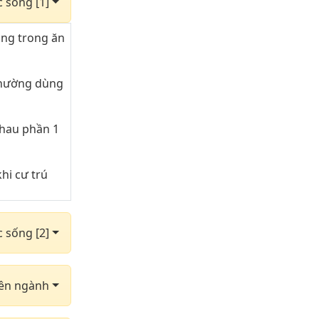
c sống [1]
ụng trong ăn
thường dùng
nhau phần 1
hi cư trú
hững cung
c sống [2]
dùng phần 3
yên ngành
dùng phần 6