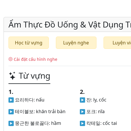
Ẩm Thực Đồ Uống & Vật Dụng T
Học từ vựng
Luyện nghe
Luyện vi
Cài đặt cấu hình nghe
Từ vựng
1.
2.
요리하다:
nấu
잔:
ly, cốc
테이블보:
khăn trải bàn
포크:
nĩa
뭉근한 불로끓다:
hầm
칵테일:
cốc tai