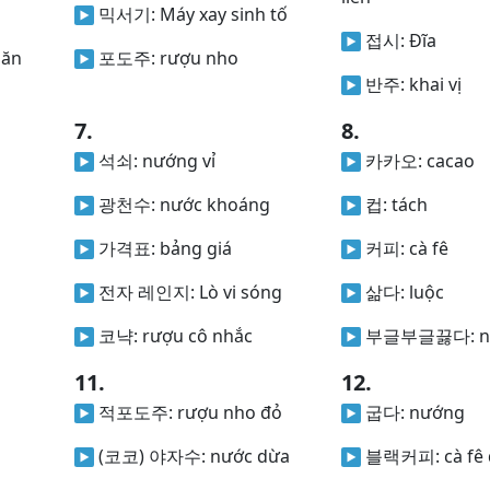
믹서기:
Máy xay sinh tố
접시:
Đĩa
 ăn
포도주:
rượu nho
반주:
khai vị
7.
8.
석쇠:
nướng vỉ
카카오:
cacao
광천수:
nước khoáng
컵:
tách
가격표:
bảng giá
커피:
cà fê
전자 레인지:
Lò vi sóng
삶다:
luộc
코냑:
rượu cô nhắc
부글부글끓다:
n
11.
12.
적포도주:
rượu nho đỏ
굽다:
nướng
(코코) 야자수:
nước dừa
블랙커피:
cà fê