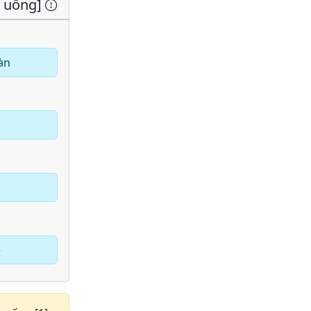
n uống]
àn
e