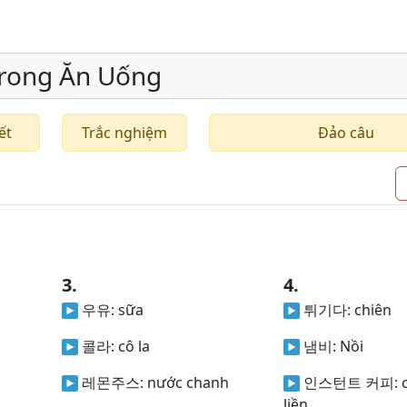
rong Ăn Uống
ết
Trắc nghiệm
Đảo câu
3.
4.
우유:
sữa
튀기다:
chiên
콜라:
cô la
냄비:
Nồi
레몬주스:
nước chanh
인스턴트 커피:
liền