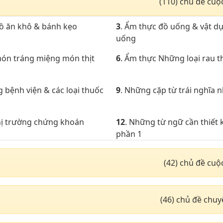
(110) chủ đề cuộ
đồ ăn khô & bánh kẹo
3
. Ẩm thực đồ uống & vật d
uống
món tráng miệng món thịt
6
. Ẩm thực Những loại rau 
g bệnh viện & các loại thuốc
9
. Những cặp từ trái nghĩa 
thị trường chứng khoán
12
. Những từ ngữ cần thiết k
phần 1
xuất nhập khẩu
15
. Địa lí & thiên văn với N
(42) chủ đề cuộ
hoàng đạo
động từ thường dùng phần 2
18
. Chủ đề động từ thường 
(46) chủ đề chu
động từ thường dùng phần 5
21
. Chủ đề động từ thường 