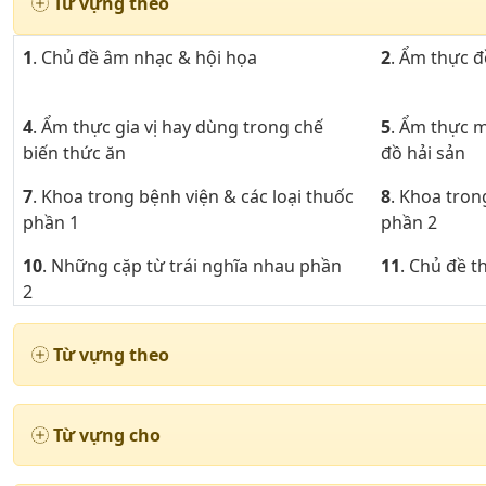
Từ vựng theo
1
. Chủ đề âm nhạc & hội họa
2
. Ẩm thực 
4
. Ẩm thực gia vị hay dùng trong chế
5
. Ẩm thực 
biến thức ăn
đồ hải sản
7
. Khoa trong bệnh viện & các loại thuốc
8
. Khoa tron
phần 1
phần 2
10
. Những cặp từ trái nghĩa nhau phần
11
. Chủ đề 
2
13
. Những từ ngữ cần thiết khi cư trú
14
. Chủ đề 
Từ vựng theo
phần 2
16
. Chủ đề động từ thường dùng phần 1
17
. Chủ đề 
Từ vựng cho
19
. Chủ đề động từ thường dùng phần 4
20
. Chủ đề 