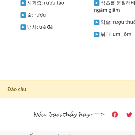
사과즙:
rượu táo
식초를 문질러바
ngâm giấm
술:
rượu
약술:
rượu thu
냉차:
trà đá
볶다:
um , ôm
Đảo câu