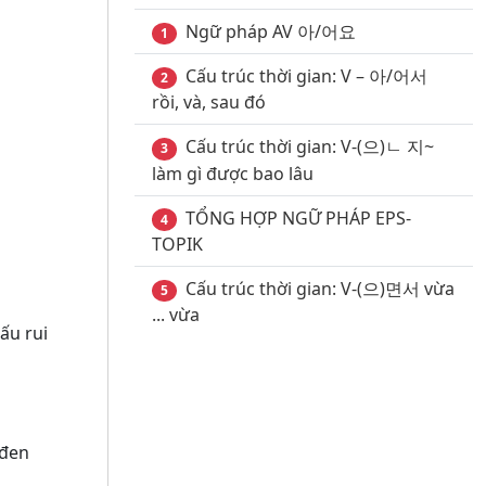
Ngữ pháp AV 아/어요
1
Cấu trúc thời gian: V – 아/어서
2
rồi, và, sau đó
Cấu trúc thời gian: V-(으)ㄴ 지~
3
làm gì được bao lâu
TỔNG HỢP NGỮ PHÁP EPS-
4
TOPIK
Cấu trúc thời gian: V-(으)면서 vừa
5
... vừa
ấu rui
 đen