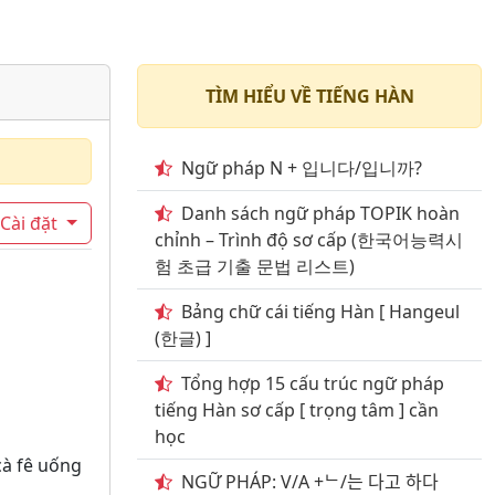
TÌM HIỂU VỀ TIẾNG HÀN
Ngữ pháp N + 입니다/입니까?
Danh sách ngữ pháp TOPIK hoàn
Cài đặt
chỉnh – Trình độ sơ cấp (한국어능력시
험 초급 기출 문법 리스트)
Bảng chữ cái tiếng Hàn [ Hangeul
(한글) ]
Tổng hợp 15 cấu trúc ngữ pháp
tiếng Hàn sơ cấp [ trọng tâm ] cần
học
cà fê uống
NGỮ PHÁP: V/A +ᄂ/는 다고 하다