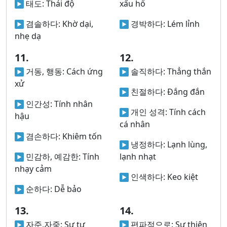
태도:
Thái độ
xấu hổ
겸솔하다:
Khờ dại,
경박하다:
Lém lỉnh
nhẹ dạ
11.
12.
거동, 행동:
Cách ứng
솔직하다:
Thẳng thắn
xử
친절하다:
Đắng đắn
인간성:
Tính nhân
개인 성격:
Tính cách
hậu
cá nhân
겸손하다:
Khiêm tốn
냉정하다:
Lạnh lùng,
민감하, 예감한:
Tính
lạnh nhạt
nhạy cảm
인색하다:
Keo kiệt
순하다:
Dễ bảo
13.
14.
자준,자중:
Sự tự
편파적으로:
Sự thiên