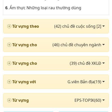
6
. Ẩm thực Những loại rau thường dùng
7
. Khoa trong bệnh viện & các loại thuốc phần 1
Từ vựng theo
(42) chủ đề cuộc sống [2]
8
. Khoa trong bệnh viện & các loại thuốc phần 2
9
. Những cặp từ trái nghĩa nhau phần 1
Từ vựng cho
(46) chủ đề chuyên ngành
10
. Những cặp từ trái nghĩa nhau phần 2
11
. Chủ đề thị trường chứng khoán
Từ vựng cho
(39) chủ đề XKLĐ
12
. Những từ ngữ cần thiết khi cư trú phần 1
13
. Những từ ngữ cần thiết khi cư trú phần 2
Từ vựng với
G.viên Bản địa(19)
14
. Chủ đề xuất nhập khẩu
15
. Địa lí & thiên văn với Những cung hoàng đạo
Từ vựng
EPS-TOPIK(60)
16
. Chủ đề động từ thường dùng phần 1