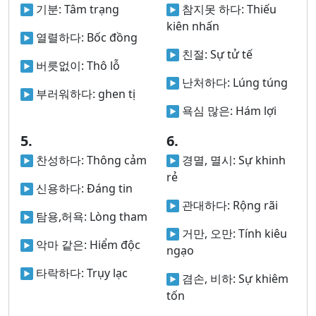
기분:
Tâm trạng
참지못 하다:
Thiếu
kiên nhấn
열렬하다:
Bốc đồng
친절:
Sự tử tế
버릇없이:
Thô lỗ
난처하다:
Lúng túng
부러워하다:
ghen tị
욕심 많은:
Hám lợi
5.
6.
찬성하다:
Thông cảm
경멸, 멸시:
Sự khinh
rẻ
신용하다:
Đáng tin
관대하다:
Rộng rãi
탐용,허욕:
Lòng tham
거만, 오만:
Tính kiêu
악마 같은:
Hiểm độc
ngạo
타락하다:
Trụy lạc
겸손, 비하:
Sự khiêm
tốn