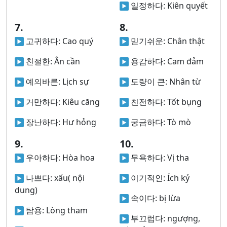
일정하다:
Kiên quyết
7.
8.
고귀하다:
Cao quý
믿기쉬운:
Chân thật
친절한:
Ân cần
용감하다:
Cam đảm
예의바른:
Lịch sự
도량이 큰:
Nhân từ
거만하다:
Kiêu căng
친전하다:
Tốt bụng
장난하다:
Hư hỏng
궁금하다:
Tò mò
9.
10.
우아하다:
Hòa hoa
무욕하다:
Vị tha
나쁘다:
xấu( nội
이기적인:
Ích kỷ
dung)
속이다:
bị lừa
탐용:
Lòng tham
부끄럽다:
ngượng,