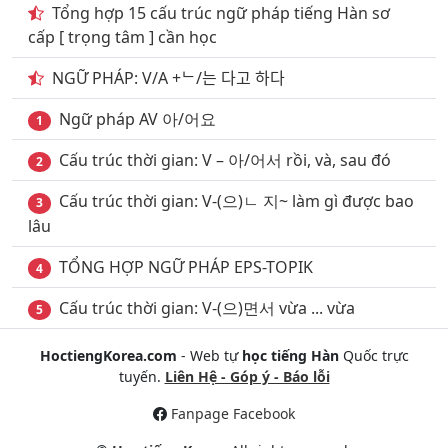
Tổng hợp 15 cấu trúc ngữ pháp tiếng Hàn sơ
28
. Giao thông vận tải đường thủy phần 1
cấp [ trọng tâm ] cần học
29
. Giao thông vận tải đường thủy phần 2
NGỮ PHÁP: V/A +ᄂ/는 다고 하다
30
. Chủ đề khách sạn nhà nghỉ
Ngữ pháp AV 아/어요
1
31
. Ký hiệu biển báo Giao thông phần 1
Cấu trúc thời gian: V – 아/어서 rồi, và, sau đó
2
32
. Ký hiệu biển báo Giao thông phần 2
Cấu trúc thời gian: V-(으)ㄴ 지~ làm gì được bao
3
33
. Chủ đề Những loại trái cây
lâu
34
. Chủ đề quan hệ gia đình & họ hàng
TỔNG HỢP NGỮ PHÁP EPS-TOPIK
4
35
. Chủ đề nghề nghiệp phần 1
Cấu trúc thời gian: V-(으)면서 vừa ... vừa
5
36
. Chủ đề nghề nghiệp phần 2
HoctiengKorea.com
- Web tự
học tiếng Hàn
Quốc trực
37
. Chủ đề vật dụng trong phòng tắm
tuyến.
Liên Hệ - Góp ý - Báo lỗi
Fanpage Facebook
38
. Chủ đề số đếm & số thứ tự