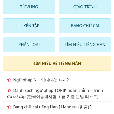
17
. Chủ đề động từ thường dùng phần 2
TỪ VỰNG
GIÁO TRÌNH
18
. Chủ đề động từ thường dùng phần 3
LUYỆN TẬP
BẢNG CHỮ CÁI
19
. Chủ đề động từ thường dùng phần 4
20
. Chủ đề động từ thường dùng phần 5
PHÂN LOẠI
TÌM HIỂU TIẾNG HÀN
21
. Chủ đề động từ thường dùng phần 6
22
. Chủ đề động từ thường dùng phần 7
TÌM HIỂU VỀ TIẾNG HÀN
23
. Chủ đề động từ thường dùng phần 8
24
. Chủ đề động từ thường dùng phần 9
Ngữ pháp N + 입니다/입니까?
25
. Giao thông vận tải đường bộ
Danh sách ngữ pháp TOPIK hoàn chỉnh – Trình
độ sơ cấp (한국어능력시험 초급 기출 문법 리스트)
26
. Giao thông vận tải đường hàng không
Bảng chữ cái tiếng Hàn [ Hangeul (한글) ]
27
. Giao thông vận tải đường sắt