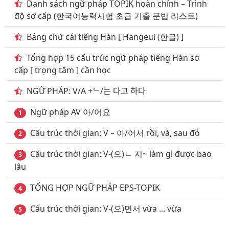
Danh sách ngữ pháp TOPIK hoàn chỉnh – Trình
độ sơ cấp (한국어능력시험 초급 기출 문법 리스트)
12
. Nghe Từ vựng & luyện cách phát âm theo giáo
viên hàn quốc phần 11
Bảng chữ cái tiếng Hàn [ Hangeul (한글) ]
13
. Nghe Từ vựng & luyện cách phát âm theo giáo
Tổng hợp 15 cấu trúc ngữ pháp tiếng Hàn sơ
viên hàn quốc phần 12
cấp [ trọng tâm ] cần học
14
. Nghe Từ vựng & luyện cách phát âm theo giáo
NGỮ PHÁP: V/A +ᄂ/는 다고 하다
viên hàn quốc phần 13
Ngữ pháp AV 아/어요
1
15
. Nghe Từ vựng & luyện cách phát âm theo giáo
viên hàn quốc phần 14
Cấu trúc thời gian: V – 아/어서 rồi, và, sau đó
2
16
. Nghe Từ vựng & luyện cách phát âm theo giáo
Cấu trúc thời gian: V-(으)ㄴ 지~ làm gì được bao
3
viên hàn quốc phần 15
lâu
17
. Nghe Từ vựng & luyện cách phát âm theo giáo
TỔNG HỢP NGỮ PHÁP EPS-TOPIK
4
viên hàn quốc phần 16
Cấu trúc thời gian: V-(으)면서 vừa ... vừa
5
18
. Nghe Từ vựng & luyện cách phát âm theo giáo
viên hàn quốc phần 17