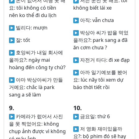
돈이 없어서 여행 못 해
저는 운전 못 해요:
tôi
요:
tôi không có tiền
không biết lái xe
nên ko thể đi du lịch
아직:
vẫn chưa
빌리다:
mượn
박상아 씨가 밥을 먹었
잘:
tốt
을까요?:
park sang a đã
ăn cơm chưa ?
호앙씨가 내일 회사에
올까요?:
ngày mai
자전거 타다:
đi xe đạp
hoàng đến công ty chứ?
아까 일기예보를 봤어
아마 박상아씨가 만들
요:
lúc nãy tôi xem dự
거예요:
chắc là park
báo thời tiết rồi
sang a sẽ làm
9.
10.
카메라가 럾어서 사진
금요일:
thứ 6
을 못 찍었어요:
không
저 영화 재미있을까
chụp ảnh được vì không
요?:
bộ phim đó sẽ hay
có máy ảnh