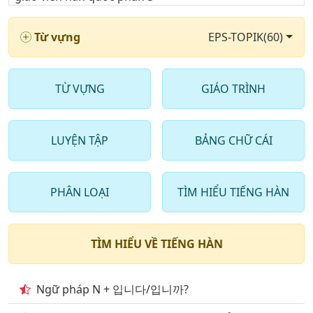
5
. Nghe Từ vựng & luyện cách phát âm chuẩn theo
Từ vựng
EPS-TOPIK(60)
giáo viên hàn quốc phần 4
6
. Nghe Từ vựng & luyện cách phát âm chuẩn theo
giáo viên hàn quốc phần 5
TỪ VỰNG
GIÁO TRÌNH
7
. Nghe Từ vựng & luyện cách phát âm chuẩn theo
giáo viên hàn quốc phần 6
LUYỆN TẬP
BẢNG CHỮ CÁI
8
. Nghe Từ vựng & luyện cách phát âm chuẩn theo
giáo viên hàn quốc phần 7
PHÂN LOẠI
TÌM HIỂU TIẾNG HÀN
9
. Nghe Từ vựng & luyện cách phát âm chuẩn theo
giáo viên hàn quốc phần 8
TÌM HIỂU VỀ TIẾNG HÀN
10
. Nghe Từ vựng & luyện cách phát âm chuẩn theo
giáo viên hàn quốc phần 9
Ngữ pháp N + 입니다/입니까?
11
. Nghe Từ vựng & luyện cách phát âm chuẩn theo
giáo viên hàn quốc phần 10