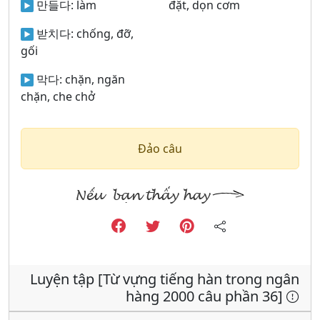
만들다:
làm
đặt, dọn cơm
받치다:
chống, đỡ,
gối
막다:
chặn, ngăn
chặn, che chở
Đảo câu
Luyện tập [Từ vựng tiếng hàn trong ngân
hàng 2000 câu phần 36]