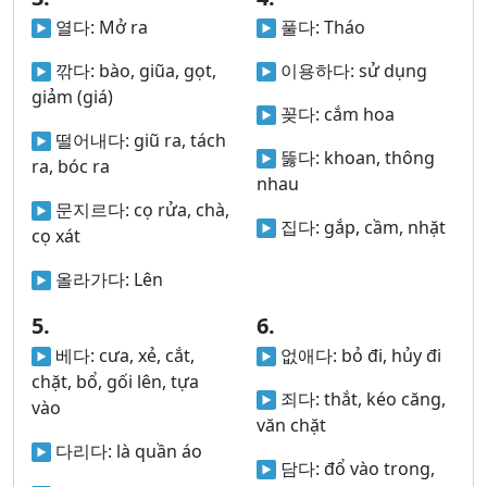
열다:
Mở ra
풀다:
Tháo
깎다:
bào, giũa, gọt,
이용하다:
sử dụng
giảm (giá)
꽂다:
cắm hoa
떨어내다:
giũ ra, tách
뚫다:
khoan, thông
ra, bóc ra
nhau
문지르다:
cọ rửa, chà,
집다:
gắp, cầm, nhặt
cọ xát
올라가다:
Lên
5.
6.
베다:
cưa, xẻ, cắt,
없애다:
bỏ đi, hủy đi
chặt, bổ, gối lên, tựa
죄다:
thắt, kéo căng,
vào
văn chặt
다리다:
là quần áo
담다:
đổ vào trong,