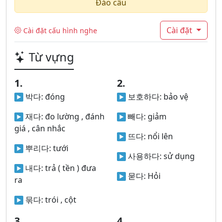
Đảo câu
Cài đặt
Cài đặt cấu hình nghe
Từ vựng
1.
2.
박다:
đóng
보호하다:
bảo vệ
재다:
đo lường , đánh
빼다:
giảm
giá , cân nhắc
뜨다:
nổi lên
뿌리다:
tưới
사용하다:
sử dụng
내다:
trả ( tền ) đưa
묻다:
Hỏi
ra
묶다:
trói , cột
3.
4.