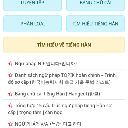
LUYỆN TẬP
BẢNG CHỮ CÁI
9
. Từ vựng tiếng hàn trong ngân hàng 2000 câu hỏi
phần 9
PHÂN LOẠI
TÌM HIỂU TIẾNG HÀN
10
. Từ vựng tiếng hàn trong ngân hàng 2000 câu hỏi
phần 10
11
. Từ vựng tiếng hàn trong ngân hàng 2000 câu
TÌM HIỂU VỀ TIẾNG HÀN
phần 11
12
. Từ vựng tiếng hàn trong ngân hàng 2000 câu
Ngữ pháp N + 입니다/입니까?
phần 12
Danh sách ngữ pháp TOPIK hoàn chỉnh – Trình
13
. Từ vựng tiếng hàn trong ngân hàng 2000 câu
độ sơ cấp (한국어능력시험 초급 기출 문법 리스트)
phần 13
Bảng chữ cái tiếng Hàn [ Hangeul (한글) ]
14
. Từ vựng tiếng hàn ở ngân hàng 2000 câu phần 14
Tổng hợp 15 cấu trúc ngữ pháp tiếng Hàn sơ
15
. Từ vựng tiếng hàn trong ngân hàng 2000 câu
cấp [ trọng tâm ] cần học
phần 15
NGỮ PHÁP: V/A +ᄂ/는 다고 하다