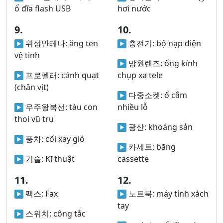
ổ đĩa flash USB
hơi nước
9.
10.
위성안테나:
ăng ten
충전기:
bộ nạp điện
vệ tinh
망원렌즈:
ống kính
프로펠러:
cánh quạt
chụp xa tele
(chân vịt)
다중소켓:
ổ cắm
우주왕복선:
tàu con
nhiều lỗ
thoi vũ trụ
광산:
khoáng sản
풍차:
cối xay gió
카세트:
băng
기술:
Kĩ thuật
cassette
11.
12.
팩스:
Fax
노트북:
máy tính xách
tay
스위치:
công tắc