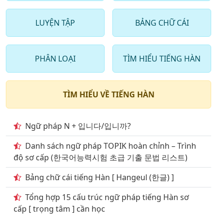
12
. Từ vựng tiếng hàn quốc Chủ đề các loài đồ vật, vật
LUYỆN TẬP
BẢNG CHỮ CÁI
dụng
13
. Những Từ vựng tiếng hàn quốc về Chủ đề giai trí
PHÂN LOẠI
TÌM HIỂU TIẾNG HÀN
14
. một số Từ vựng tiếng hàn quốc liên quan đến vấn
đề giao dục đào tạo
TÌM HIỂU VỀ TIẾNG HÀN
15
. Những Từ vựng tiếng hàn quốc nói về Chủ đề
Giao thông đi lại
Ngữ pháp N + 입니다/입니까?
16
. Từ vựng tiếng hàn Chủ đề kiến trúc Những công
trình kiến trúc
Danh sách ngữ pháp TOPIK hoàn chỉnh – Trình
độ sơ cấp (한국어능력시험 초급 기출 문법 리스트)
17
. Những Từ vựng tiếng hàn quốc nói về Chủ đề môi
trường
Bảng chữ cái tiếng Hàn [ Hangeul (한글) ]
18
. Những Từ vựng tiếng hàn quốc nói về Chủ đề
Tổng hợp 15 cấu trúc ngữ pháp tiếng Hàn sơ
mua săm shopping
cấp [ trọng tâm ] cần học