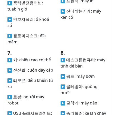
프린터:
máy in
풍력발전용터빈:
tuabin gió
잔디깎는기계:
máy
xén cỏ
번호자물쇠:
ổ khoá
số
플로피디스크:
đĩa
mềm
7.
8.
키:
chiều cao cơ thể
데스크톱컴퓨터:
máy
tính để bàn
전선릴:
cuộn dây cáp
펌프:
máy bơm
리모콘:
điều khiển từ
xa
물레방아:
guồng
nước
로봇:
người máy
robot
굴착기:
máy đào
USB 플래시드라이브:
증기롤러:
xe lăn chạy