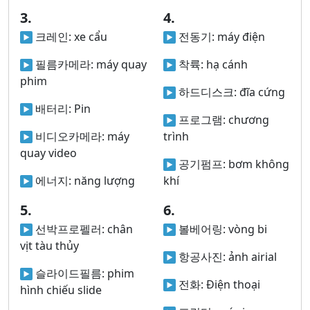
3.
4.
크레인:
xe cẩu
전동기:
máy điện
필름카메라:
máy quay
착륙:
hạ cánh
phim
하드디스크:
đĩa cứng
배터리:
Pin
프로그램:
chương
비디오카메라:
máy
trình
quay video
공기펌프:
bơm không
에너지:
năng lượng
khí
5.
6.
선박프로펠러:
chân
볼베어링:
vòng bi
vịt tàu thủy
항공사진:
ảnh airial
슬라이드필름:
phim
전화:
Điện thoại
hình chiếu slide