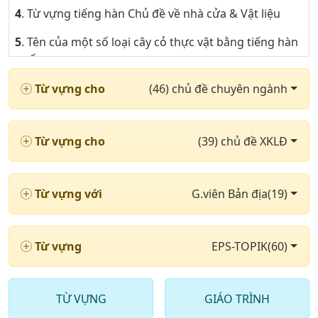
4
. Từ vựng tiếng hàn Chủ đề về nhà cửa & Vật liệu
5
. Tên của một số loại cây cỏ thực vật bằng tiếng hàn
quốc
6
. Một số từ tiếng hàn quốc về Chủ đề công cụ dùng
Từ vựng cho
(46) chủ đề chuyên ngành
trong lao động
7
. Từ vựng tiếng hàn quốc Chủ đề ứng dụng công
Từ vựng cho
(39) chủ đề XKLĐ
nghệ trong đời sống
8
. Những từ tiếng hàn quốc nói về Chủ đề đồ uống
Từ vựng với
G.viên Bản địa(19)
hàng ngày
9
. Tên một số loài động vật trong tiêng hàn nói chung
Từ vựng
EPS-TOPIK(60)
10
. Từ vựng tiếng hàn về tên của một số loài động vật
lớn
11
. Tên của Những loại động vật nhỏ trong tiếng hàn
TỪ VỰNG
GIÁO TRÌNH
quốc