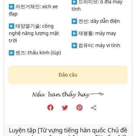
드라이브:
ổ đĩa máy
자전거체인:
xích xe
tính
đạp
전선:
dây dẫn điện
태양열기술:
công
nghệ năng lượng mặt
재봉틀:
máy may
trời
컴퓨터:
máy vi tính
렌즈:
thấu kính (lúp)
Đảo câu
Luyện tập [Từ vựng tiếng hàn quốc Chủ đề