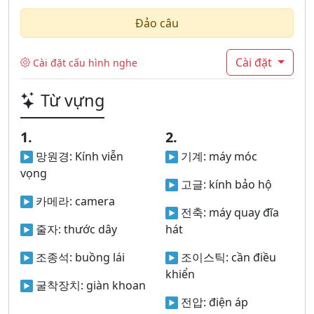
Đảo câu
Cài đặt
Cài đặt cấu hình nghe
Từ vựng
1.
2.
망원경:
Kính viễn
기계:
máy móc
vọng
고글:
kính bảo hộ
카메라:
camera
전축:
máy quay đĩa
줄자:
thước dây
hát
조종석:
buồng lái
조이스틱:
cần điều
khiển
굴착장치:
giàn khoan
전압:
điện áp