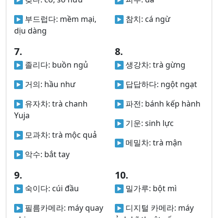
부드럽다:
mềm mại,
참치:
cá ngừ
dịu dàng
7.
8.
졸리다:
buồn ngủ
생강차:
trà gừng
거의:
hầu như
답답하다:
ngột ngạt
유자차:
trà chanh
파전:
bánh kếp hành
Yuja
기운:
sinh lực
모과차:
trà mộc quả
메밀차:
trà mận
악수:
bắt tay
9.
10.
숙이다:
cúi đầu
밀가루:
bột mì
필름카메라:
máy quay
디지털 카메라:
máy