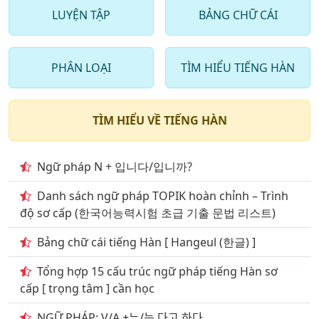
LUYỆN TẬP
BẢNG CHỮ CÁI
9
. Từ vựng tiếng hàn trong ngân hàng 2000 câu hỏi
phần 9
PHÂN LOẠI
TÌM HIỂU TIẾNG HÀN
10
. Từ vựng tiếng hàn trong ngân hàng 2000 câu hỏi
phần 10
11
. Từ vựng tiếng hàn trong ngân hàng 2000 câu
TÌM HIỂU VỀ TIẾNG HÀN
phần 11
12
. Từ vựng tiếng hàn trong ngân hàng 2000 câu
Ngữ pháp N + 입니다/입니까?
phần 12
Danh sách ngữ pháp TOPIK hoàn chỉnh – Trình
13
. Từ vựng tiếng hàn trong ngân hàng 2000 câu
độ sơ cấp (한국어능력시험 초급 기출 문법 리스트)
phần 13
Bảng chữ cái tiếng Hàn [ Hangeul (한글) ]
14
. Từ vựng tiếng hàn ở ngân hàng 2000 câu phần 14
Tổng hợp 15 cấu trúc ngữ pháp tiếng Hàn sơ
15
. Từ vựng tiếng hàn trong ngân hàng 2000 câu
cấp [ trọng tâm ] cần học
phần 15
NGỮ PHÁP: V/A +ᄂ/는 다고 하다