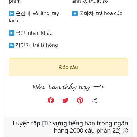
phim
ảnh kỹ thuật số
운전대:
vô lăng, tay
국화차:
trà hoa cúc
lái ô tô
국민:
nhân khẩu
감잎차:
trà lá hồng
Đảo câu
Luyện tập [Từ vựng tiếng hàn trong ngân
hàng 2000 câu phần 22]