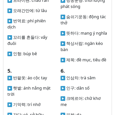
프라이팬:
chảo rán
방송분량:
thời lượng
phát sóng
오래간만에:
từ lâu
숨쉬기운동:
động tác
번역료:
phí phiên
thở
dịch
뜻하다:
mang ý nghĩa
꼬리를 흔들다:
vấy
đuôi
책상서랍:
ngăn kéo
bàn
인형:
búp bê
제목:
đề mục, tiêu đề
5.
6.
반팔옷:
áo cộc tay
인삼차:
trà sâm
햇볕:
ánh nắng mặt
인구:
dân số
trời
크메르어:
chữ khơ
기억력:
trí nhớ
me
갖다:
có, sở hữu
피부:
da