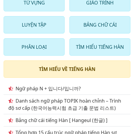
17
. Chủ đề động từ thường dùng phần 2
TỪ VỰNG
GIÁO TRÌNH
18
. Chủ đề động từ thường dùng phần 3
LUYỆN TẬP
BẢNG CHỮ CÁI
19
. Chủ đề động từ thường dùng phần 4
20
. Chủ đề động từ thường dùng phần 5
PHÂN LOẠI
TÌM HIỂU TIẾNG HÀN
21
. Chủ đề động từ thường dùng phần 6
22
. Chủ đề động từ thường dùng phần 7
TÌM HIỂU VỀ TIẾNG HÀN
23
. Chủ đề động từ thường dùng phần 8
24
. Chủ đề động từ thường dùng phần 9
Ngữ pháp N + 입니다/입니까?
25
. Giao thông vận tải đường bộ
Danh sách ngữ pháp TOPIK hoàn chỉnh – Trình
độ sơ cấp (한국어능력시험 초급 기출 문법 리스트)
26
. Giao thông vận tải đường hàng không
Bảng chữ cái tiếng Hàn [ Hangeul (한글) ]
27
. Giao thông vận tải đường sắt
Tổng hợp 15 cấu trúc ngữ pháp tiếng Hàn sơ
28
. Giao thông vận tải đường thủy phần 1