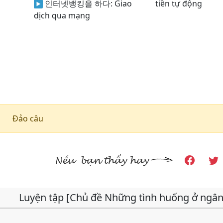
인터넷뱅킹을 하다:
Giao
tiền tự động
dịch qua mạng
Đảo câu
Luyện tập [Chủ đề Những tình huống ở ngâ