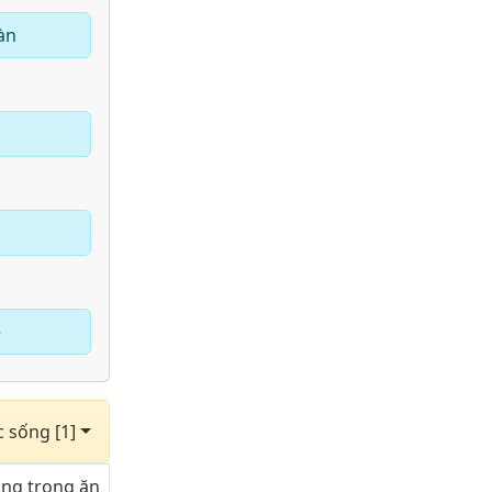
àn
e
c sống [1]
ụng trong ăn