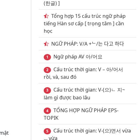
(한글) ]
Tổng hợp 15 cấu trúc ngữ pháp
tiếng Hàn sơ cấp [ trọng tâm ] cần
học
NGỮ PHÁP: V/A +ᄂ/는 다고 하다
Ngữ pháp AV 아/어요
1
Cấu trúc thời gian: V – 아/어서
2
rồi, và, sau đó
Cấu trúc thời gian: V-(으)ㄴ 지~
3
làm gì được bao lâu
TỔNG HỢP NGỮ PHÁP EPS-
4
TOPIK
Cấu trúc thời gian: V-(으)면서 vừa
5
 mật
... vừa