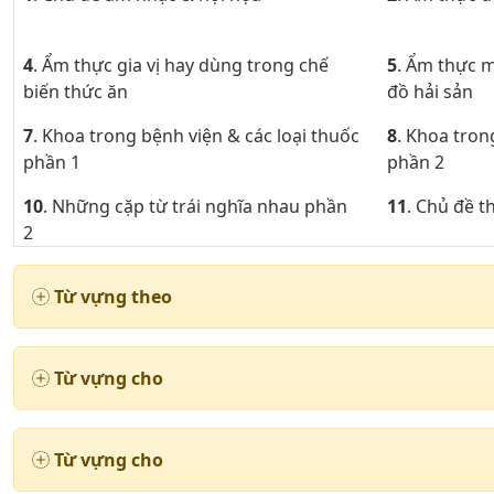
4
. Ẩm thực gia vị hay dùng trong chế
5
. Ẩm thực 
biến thức ăn
đồ hải sản
7
. Khoa trong bệnh viện & các loại thuốc
8
. Khoa tron
phần 1
phần 2
10
. Những cặp từ trái nghĩa nhau phần
11
. Chủ đề 
2
13
. Những từ ngữ cần thiết khi cư trú
14
. Chủ đề 
Từ vựng theo
phần 2
16
. Chủ đề động từ thường dùng phần 1
17
. Chủ đề 
Từ vựng cho
19
. Chủ đề động từ thường dùng phần 4
20
. Chủ đề 
22
. Chủ đề động từ thường dùng phần 7
23
. Chủ đề 
Từ vựng cho
25
. Giao thông vận tải đường bộ
26
. Giao th