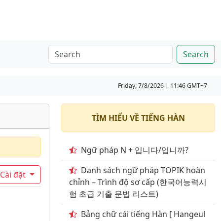
Search
Friday, 7/8/2026 | 11:46 GMT+7
TÌM HIỂU VỀ TIẾNG HÀN
Ngữ pháp N + 입니다/입니까?
Danh sách ngữ pháp TOPIK hoàn
Cài đặt
chỉnh – Trình độ sơ cấp (한국어능력시
험 초급 기출 문법 리스트)
Bảng chữ cái tiếng Hàn [ Hangeul