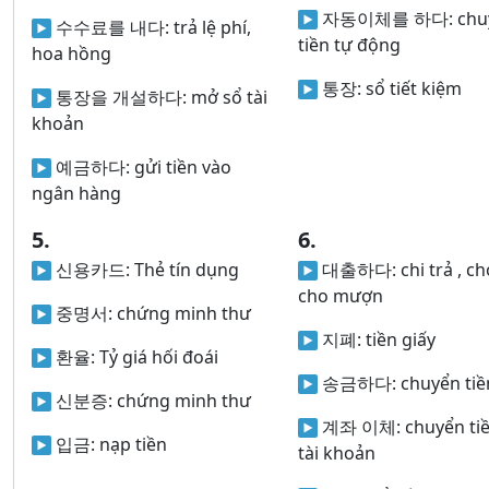
자동이체를 하다:
chu
수수료를 내다:
trả lệ phí,
tiền tự động
hoa hồng
통장:
sổ tiết kiệm
통장을 개설하다:
mở sổ tài
khoản
예금하다:
gửi tiền vào
ngân hàng
5.
6.
신용카드:
Thẻ tín dụng
대출하다:
chi trả , ch
cho mượn
중명서:
chứng minh thư
지폐:
tiền giấy
환율:
Tỷ giá hối đoái
송금하다:
chuyển tiề
신분증:
chứng minh thư
계좌 이체:
chuyển ti
입금:
nạp tiền
tài khoản