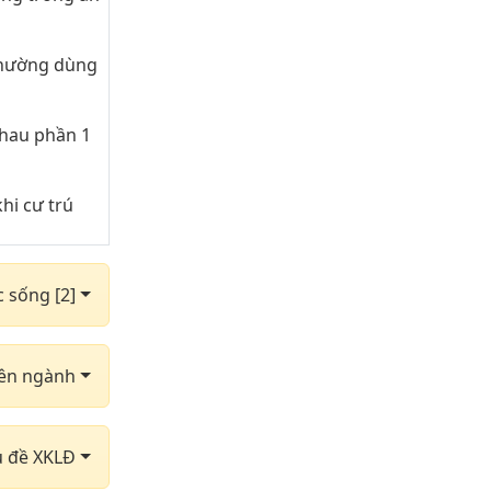
thường dùng
nhau phần 1
hi cư trú
hững cung
c sống [2]
dùng phần 3
yên ngành
dùng phần 6
dùng phần 9
hủ đề XKLĐ
g sắt