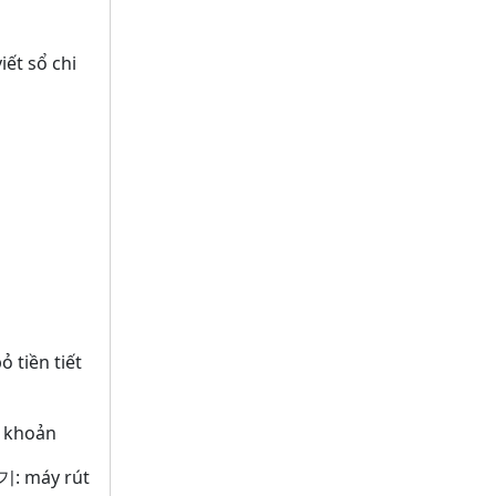
viết sổ chi
ỏ tiền tiết
i khoản
기:
máy rút