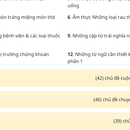
uống
món tráng miệng món thịt
6
. Ẩm thực Những loại rau 
g bệnh viện & các loại thuốc
9
. Những cặp từ trái nghĩa 
thị trường chứng khoán
12
. Những từ ngữ cần thiết k
phần 1
xuất nhập khẩu
15
. Địa lí & thiên văn với N
(42) chủ đề cuộ
hoàng đạo
động từ thường dùng phần 2
18
. Chủ đề động từ thường 
(46) chủ đề chu
động từ thường dùng phần 5
21
. Chủ đề động từ thường 
động từ thường dùng phần 8
24
. Chủ đề động từ thường 
(39) c
ông vận tải đường hàng
27
. Giao thông vận tải đườn