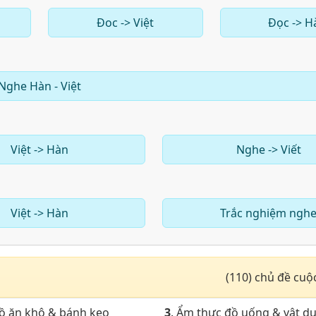
Đoc -> Việt
Đọc -> H
Nghe Hàn - Việt
Việt -> Hàn
Nghe -> Viết
Việt -> Hàn
Trắc nghiệm ngh
(110) chủ đề cuộ
đồ ăn khô & bánh kẹo
3
. Ẩm thực đồ uống & vật d