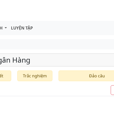
NH
LUYỆN TẬP
gân Hàng
ết
Trắc nghiệm
Đảo câu