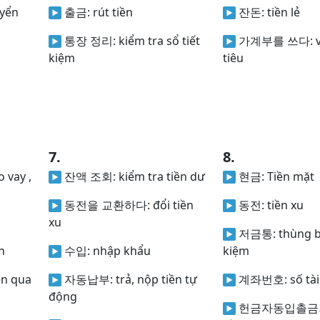
yển
출금:
rút tiền
잔돈:
tiền lẻ
통장 정리:
kiểm tra sổ tiết
가계부를 쓰다:
kiệm
tiêu
7.
8.
o vay ,
잔액 조회:
kiểm tra tiền dư
현금:
Tiền mặt
동전을 교환하다:
đổi tiền
동전:
tiền xu
xu
저금통:
thùng b
n
수입:
nhập khẩu
kiệm
ền qua
자동납부:
trả, nộp tiền tự
계좌번호:
số tà
động
헌금자동입촐금