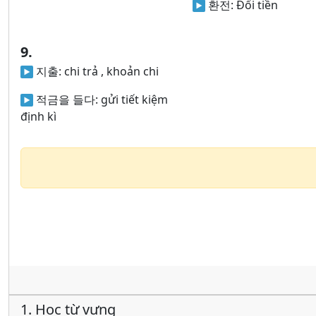
환전:
Đổi tiền
9.
지출:
chi trả , khoản chi
적금을 들다:
gửi tiết kiệm
định kì
1. Học từ vựng