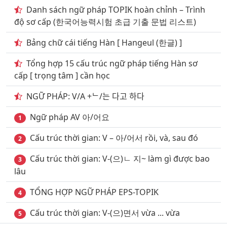
Danh sách ngữ pháp TOPIK hoàn chỉnh – Trình
13
. Từ vựng tiếng hàn trong ngân hàng 2000 câu
độ sơ cấp (한국어능력시험 초급 기출 문법 리스트)
phần 13
Bảng chữ cái tiếng Hàn [ Hangeul (한글) ]
14
. Từ vựng tiếng hàn ở ngân hàng 2000 câu phần 14
Tổng hợp 15 cấu trúc ngữ pháp tiếng Hàn sơ
15
. Từ vựng tiếng hàn trong ngân hàng 2000 câu
cấp [ trọng tâm ] cần học
phần 15
NGỮ PHÁP: V/A +ᄂ/는 다고 하다
16
. Từ vựng tiếng hàn trong ngân hàng 2000 câu
phần 16
Ngữ pháp AV 아/어요
1
17
. Từ vựng tiếng hàn trong ngân hàng 2000 câu
Cấu trúc thời gian: V – 아/어서 rồi, và, sau đó
2
phần 17
Cấu trúc thời gian: V-(으)ㄴ 지~ làm gì được bao
3
18
. Từ vựng tiếng hàn ở ngân hàng 2000 câu phần 18
lâu
19
. Từ vựng tiếng hàn ở ngân hàng 2000 câu phần 19
TỔNG HỢP NGỮ PHÁP EPS-TOPIK
4
20
. Từ vựng tiếng hàn trong ngân hàng 2000 câu
Cấu trúc thời gian: V-(으)면서 vừa ... vừa
5
phần 20