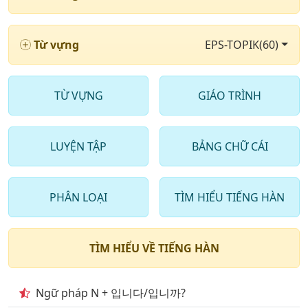
6
. Từ vựng tiếng hàn trong ngân hàng 2000 câu hỏi
phần 6
Từ vựng
EPS-TOPIK(60)
7
. Từ vựng tiếng hàn trong ngân hàng 2000 câu hỏi
phần 7
TỪ VỰNG
GIÁO TRÌNH
8
. Từ vựng tiếng hàn trong ngân hàng 2000 câu hỏi
phần 8
LUYỆN TẬP
BẢNG CHỮ CÁI
9
. Từ vựng tiếng hàn trong ngân hàng 2000 câu hỏi
phần 9
PHÂN LOẠI
TÌM HIỂU TIẾNG HÀN
10
. Từ vựng tiếng hàn trong ngân hàng 2000 câu hỏi
phần 10
11
. Từ vựng tiếng hàn trong ngân hàng 2000 câu
TÌM HIỂU VỀ TIẾNG HÀN
phần 11
12
. Từ vựng tiếng hàn trong ngân hàng 2000 câu
Ngữ pháp N + 입니다/입니까?
phần 12