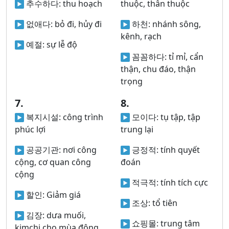
추수하다:
thu hoạch
thuộc, thân thuộc
없애다:
bỏ đi, hủy đi
하천:
nhánh sông,
kênh, rạch
예절:
sự lễ độ
꼼꼼하다:
tỉ mỉ, cẩn
thận, chu đáo, thận
trọng
7.
8.
복지시설:
công trình
모이다:
tụ tập, tập
phúc lợi
trung lại
공공기관:
nơi công
긍정적:
tính quyết
cộng, cơ quan công
đoán
cộng
적극적:
tính tích cực
할인:
Giảm giá
조상:
tổ tiên
김장:
dưa muối,
쇼핑몰:
trung tâm
kimchi cho mùa đông