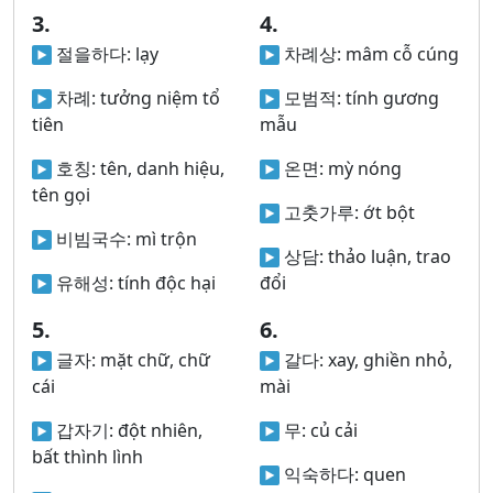
3.
4.
절을하다:
lạy
차례상:
mâm cỗ cúng
차례:
tưởng niệm tổ
모범적:
tính gương
tiên
mẫu
호칭:
tên, danh hiệu,
온면:
mỳ nóng
tên gọi
고춧가루:
ớt bột
비빔국수:
mì trộn
상담:
thảo luận, trao
유해성:
tính độc hại
đổi
5.
6.
글자:
mặt chữ, chữ
갈다:
xay, ghiền nhỏ,
cái
mài
갑자기:
đột nhiên,
무:
củ cải
bất thình lình
익숙하다:
quen