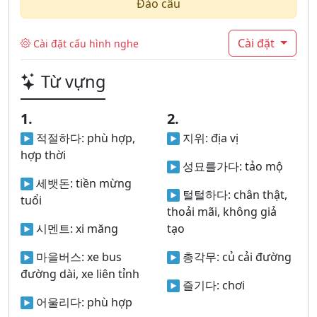
Đảo câu
Cài đặt
Cài đặt cấu hình nghe
Từ vựng
1.
2.
적절하다:
phù hợp,
지위:
địa vị
hợp thời
성묘를가다:
tảo mộ
세뱃돈:
tiền mừng
털털하다:
chân thật,
tuổi
thoải mãi, không giả
시멘트:
xi măng
tạo
마을버스:
xe bus
총각무:
củ cải đường
đường dài, xe liên tỉnh
즐기다:
chơi
어울리다:
phù hợp