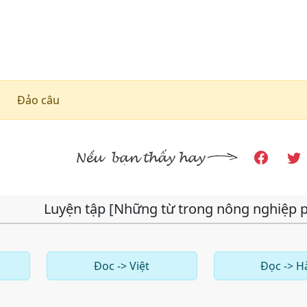
Đảo câu
Luyện tập [Những từ trong nông nghiệp 
Đoc -> Việt
Đọc -> H