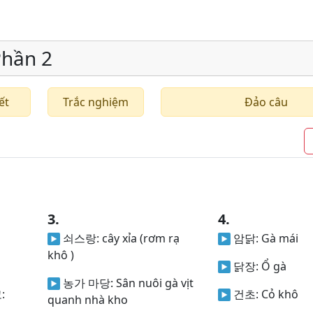
Phần 2
ết
Trắc nghiệm
Đảo câu
3.
4.
쇠스랑:
cây xỉa (rơm rạ
암닭:
Gà mái
khô )
닭장:
Ổ gà
농가 마당:
Sân nuôi gà vịt
:
건초:
Cỏ khô
quanh nhà kho