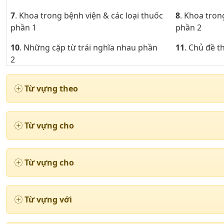
7
. Khoa trong bệnh viện & các loại thuốc
8
. Khoa tron
phần 1
phần 2
10
. Những cặp từ trái nghĩa nhau phần
11
. Chủ đề 
2
13
. Những từ ngữ cần thiết khi cư trú
14
. Chủ đề 
Từ vựng theo
phần 2
16
. Chủ đề động từ thường dùng phần 1
17
. Chủ đề 
Từ vựng cho
19
. Chủ đề động từ thường dùng phần 4
20
. Chủ đề 
22
. Chủ đề động từ thường dùng phần 7
23
. Chủ đề 
Từ vựng cho
25
. Giao thông vận tải đường bộ
26
. Giao th
không
Từ vựng với
28
. Giao thông vận tải đường thủy phần
29
. Giao thô
1
2