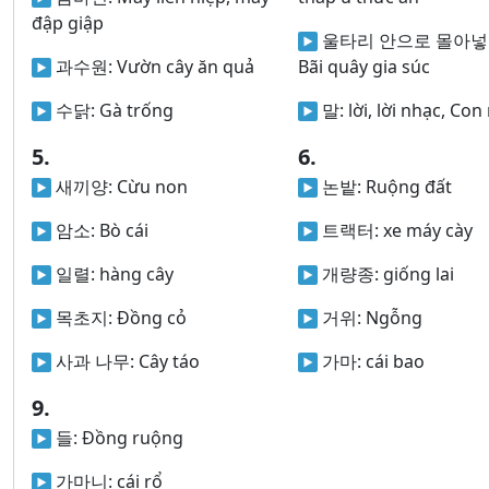
đập giập
울타리 안으로 몰아넣
과수원:
Vườn cây ăn quả
Bãi quây gia súc
수닭:
Gà trống
말:
lời, lời nhạc, Co
5.
6.
새끼양:
Cừu non
논밭:
Ruộng đất
암소:
Bò cái
트랙터:
xe máy cày
일렬:
hàng cây
개량종:
giống lai
목초지:
Đồng cỏ
거위:
Ngỗng
사과 나무:
Cây táo
가마:
cái bao
9.
들:
Đồng ruộng
가마니:
cái rổ