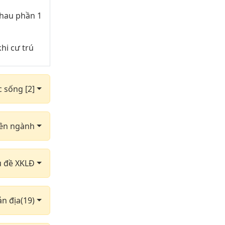
nhau phần 1
hi cư trú
hững cung
c sống [2]
dùng phần 3
yên ngành
dùng phần 6
dùng phần 9
hủ đề XKLĐ
g sắt
ản địa(19)
ghỉ