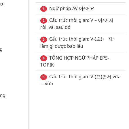
ào
Ngữ pháp AV 아/어요
1
Cấu trúc thời gian: V – 아/어서
2
rồi, và, sau đó
Cấu trúc thời gian: V-(으)ㄴ 지~
3
làm gì được bao lâu
g
TỔNG HỢP NGỮ PHÁP EPS-
4
TOPIK
Cấu trúc thời gian: V-(으)면서 vừa
5
... vừa
ng