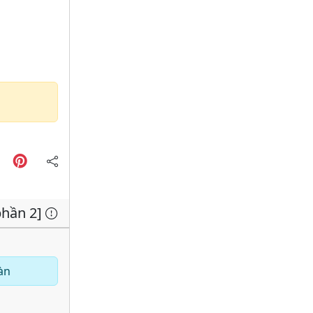
phần 2]
àn