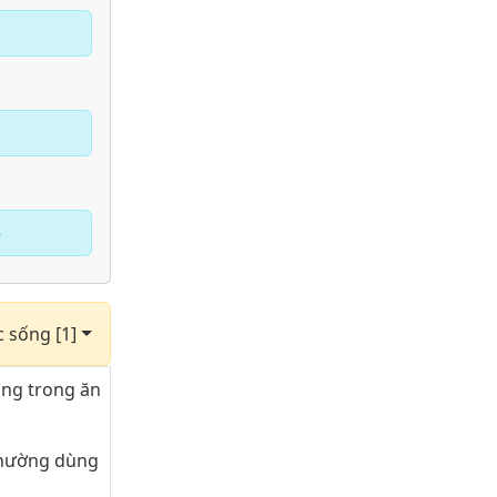
e
c sống [1]
ụng trong ăn
thường dùng