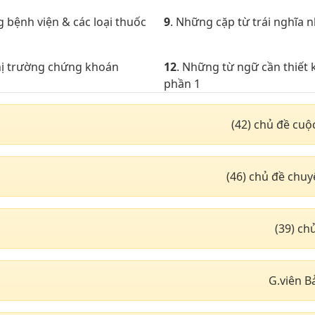
g bệnh viện & các loại thuốc
9
. Những cặp từ trái nghĩa 
thị trường chứng khoán
12
. Những từ ngữ cần thiết k
phần 1
xuất nhập khẩu
15
. Địa lí & thiên văn với N
(42) chủ đề cuộ
hoàng đạo
động từ thường dùng phần 2
18
. Chủ đề động từ thường 
(46) chủ đề chu
động từ thường dùng phần 5
21
. Chủ đề động từ thường 
động từ thường dùng phần 8
24
. Chủ đề động từ thường 
(39) c
ông vận tải đường hàng
27
. Giao thông vận tải đườn
G.viên B
ng vận tải đường thủy phần
30
. Chủ đề khách sạn nhà n