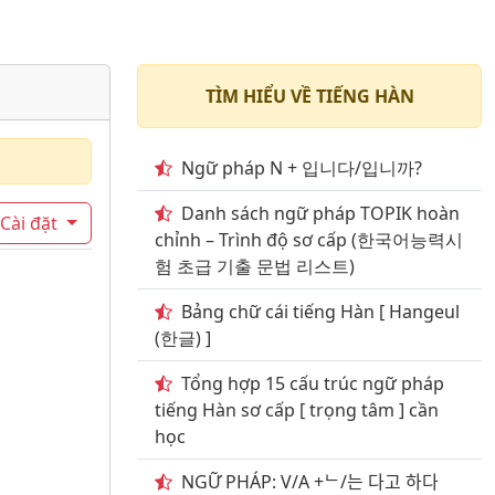
TÌM HIỂU VỀ TIẾNG HÀN
Ngữ pháp N + 입니다/입니까?
Danh sách ngữ pháp TOPIK hoàn
Cài đặt
chỉnh – Trình độ sơ cấp (한국어능력시
험 초급 기출 문법 리스트)
Bảng chữ cái tiếng Hàn [ Hangeul
(한글) ]
Tổng hợp 15 cấu trúc ngữ pháp
tiếng Hàn sơ cấp [ trọng tâm ] cần
học
NGỮ PHÁP: V/A +ᄂ/는 다고 하다