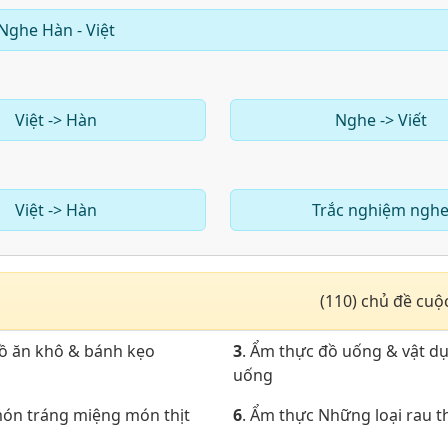
Nghe Hàn - Việt
Việt -> Hàn
Nghe -> Viết
Việt -> Hàn
Trắc nghiệm ngh
(110) chủ đề cuộ
đồ ăn khô & bánh kẹo
3
. Ẩm thực đồ uống & vật d
uống
món tráng miệng món thịt
6
. Ẩm thực Những loại rau 