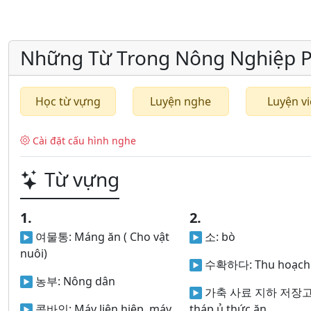
Những Từ Trong Nông Nghiệp 
Học từ vựng
Luyện nghe
Luyện vi
Cài đặt cấu hình nghe
Từ vựng
1.
2.
여물통:
Máng ăn ( Cho vật
소:
bò
nuôi)
수확하다:
Thu hoạch
농부:
Nông dân
가축 사료 지하 저장고
콤바인:
Máy liên hiệp, máy
tháp ủ thức ăn