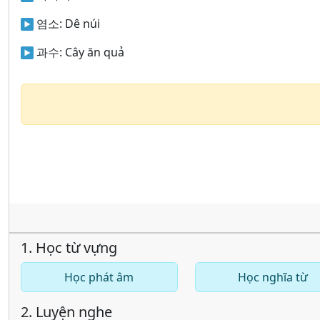
염소:
Dê núi
과수:
Cây ăn quả
1. Học từ vựng
Học phát âm
Học nghĩa từ
2. Luyện nghe