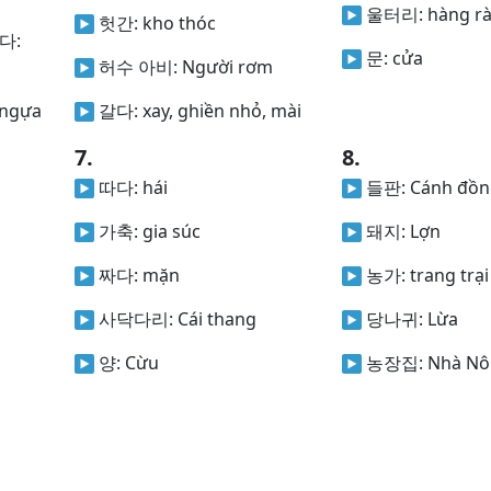
울터리:
hàng r
헛간:
kho thóc
다:
문:
cửa
허수 아비:
Người rơm
n ngựa
갈다:
xay, ghiền nhỏ, mài
7.
8.
따다:
hái
들판:
Cánh đồn
가축:
gia súc
돼지:
Lợn
짜다:
mặn
농가:
trang trại
사닥다리:
Cái thang
당나귀:
Lừa
양:
Cừu
농장집:
Nhà Nô