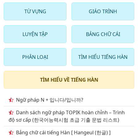
17
. Chủ đề động từ thường dùng phần 2
TỪ VỰNG
GIÁO TRÌNH
18
. Chủ đề động từ thường dùng phần 3
LUYỆN TẬP
BẢNG CHỮ CÁI
19
. Chủ đề động từ thường dùng phần 4
20
. Chủ đề động từ thường dùng phần 5
PHÂN LOẠI
TÌM HIỂU TIẾNG HÀN
21
. Chủ đề động từ thường dùng phần 6
22
. Chủ đề động từ thường dùng phần 7
TÌM HIỂU VỀ TIẾNG HÀN
23
. Chủ đề động từ thường dùng phần 8
24
. Chủ đề động từ thường dùng phần 9
Ngữ pháp N + 입니다/입니까?
25
. Giao thông vận tải đường bộ
Danh sách ngữ pháp TOPIK hoàn chỉnh – Trình
độ sơ cấp (한국어능력시험 초급 기출 문법 리스트)
26
. Giao thông vận tải đường hàng không
Bảng chữ cái tiếng Hàn [ Hangeul (한글) ]
27
. Giao thông vận tải đường sắt