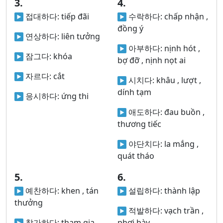
3.
4.
접대하다:
tiếp đãi
수락하다:
chấp nhận ,
đồng ý
연상하다:
liên tưởng
아부하다:
nịnh hót ,
잠그다:
khóa
bợ đỡ , nịnh nọt ai
자르다:
cắt
시치다:
khâu , lượt ,
dính tạm
응시하다:
ứng thi
애도하다:
đau buồn ,
thương tiếc
야단치다:
la mắng ,
quát tháo
5.
6.
예찬하다:
khen , tán
설립하다:
thành lập
thưởng
적발하다:
vạch trần ,
참가하다:
tham gia
phơi bày