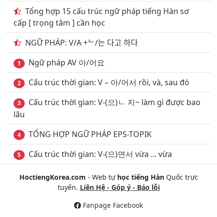
Tổng hợp 15 cấu trúc ngữ pháp tiếng Hàn sơ
28
. Giao thông vận tải đường thủy phần 1
cấp [ trọng tâm ] cần học
29
. Giao thông vận tải đường thủy phần 2
NGỮ PHÁP: V/A +ᄂ/는 다고 하다
30
. Chủ đề khách sạn nhà nghỉ
Ngữ pháp AV 아/어요
1
31
. Ký hiệu biển báo Giao thông phần 1
Cấu trúc thời gian: V – 아/어서 rồi, và, sau đó
2
32
. Ký hiệu biển báo Giao thông phần 2
Cấu trúc thời gian: V-(으)ㄴ 지~ làm gì được bao
3
33
. Chủ đề Những loại trái cây
lâu
34
. Chủ đề quan hệ gia đình & họ hàng
TỔNG HỢP NGỮ PHÁP EPS-TOPIK
4
35
. Chủ đề nghề nghiệp phần 1
Cấu trúc thời gian: V-(으)면서 vừa ... vừa
5
36
. Chủ đề nghề nghiệp phần 2
HoctiengKorea.com
- Web tự
học tiếng Hàn
Quốc trực
37
. Chủ đề vật dụng trong phòng tắm
tuyến.
Liên Hệ - Góp ý - Báo lỗi
Fanpage Facebook
38
. Chủ đề số đếm & số thứ tự