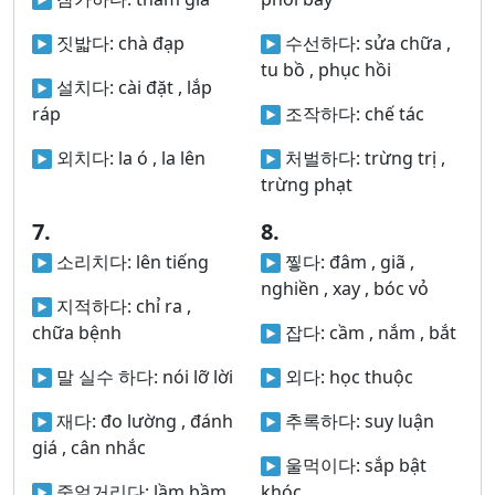
짓밟다:
chà đạp
수선하다:
sửa chữa ,
tu bồ , phục hồi
설치다:
cài đặt , lắp
ráp
조작하다:
chế tác
외치다:
la ó , la lên
처벌하다:
trừng trị ,
trừng phạt
7.
8.
소리치다:
lên tiếng
찧다:
đâm , giã ,
nghiền , xay , bóc vỏ
지적하다:
chỉ ra ,
chữa bệnh
잡다:
cầm , nắm , bắt
말 실수 하다:
nói lỡ lời
외다:
học thuộc
재다:
đo lường , đánh
추록하다:
suy luận
giá , cân nhắc
울먹이다:
sắp bật
중얼거리다:
lầm bầm
khóc