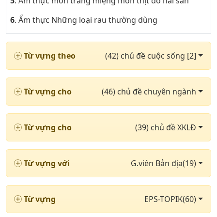
5
. Ẩm thực món tráng miệng món thịt đồ hải sản
6
. Ẩm thực Những loại rau thường dùng
7
. Khoa trong bệnh viện & các loại thuốc phần 1
Từ vựng theo
(42) chủ đề cuộc sống [2]
8
. Khoa trong bệnh viện & các loại thuốc phần 2
9
. Những cặp từ trái nghĩa nhau phần 1
Từ vựng cho
(46) chủ đề chuyên ngành
10
. Những cặp từ trái nghĩa nhau phần 2
11
. Chủ đề thị trường chứng khoán
Từ vựng cho
(39) chủ đề XKLĐ
12
. Những từ ngữ cần thiết khi cư trú phần 1
13
. Những từ ngữ cần thiết khi cư trú phần 2
Từ vựng với
G.viên Bản địa(19)
14
. Chủ đề xuất nhập khẩu
15
. Địa lí & thiên văn với Những cung hoàng đạo
Từ vựng
EPS-TOPIK(60)
16
. Chủ đề động từ thường dùng phần 1