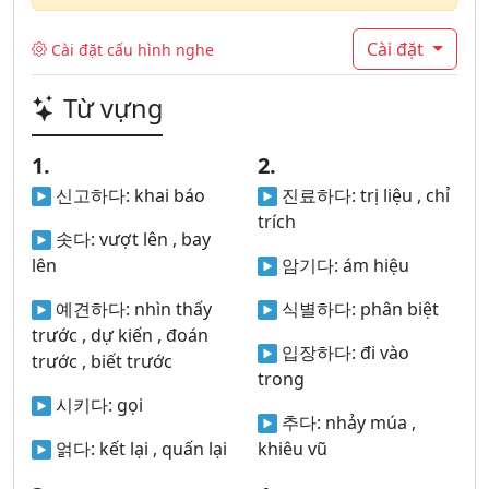
Cài đặt
Cài đặt cấu hình nghe
Từ vựng
1.
2.
신고하다:
khai báo
진료하다:
trị liệu , chỉ
trích
솟다:
vượt lên , bay
lên
암기다:
ám hiệu
예견하다:
nhìn thấy
식별하다:
phân biệt
trước , dự kiến , đoán
입장하다:
đi vào
trước , biết trước
trong
시키다:
gọi
추다:
nhảy múa ,
얽다:
kết lại , quấn lại
khiêu vũ