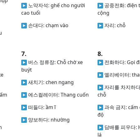
hụp
노약자석:
ghế cho người
공중전화:
điện 
cao tuổi
cộng
손대다:
chạm vào
자리:
chỗ
u
7.
8.
버스 정류장:
Chỗ chờ xe
전화하다:
Gọi đ
buýt
xe
엘리베이터:
th
새치기:
chen ngang
자리를 차지하다
cấm
에스컬레이터:
Thang cuốn
chỗ
떠들다:
ầm ĩ
과속 금지:
cấm 
độ
양보하다:
nhường
n
담배를 피우다:
lá