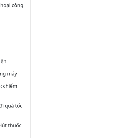
thoại công
iện
ang máy
:
chiếm
đi quá tốc
Hút thuốc