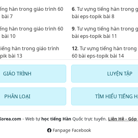
iếng hàn trong giáo trình 60
6
. Tư vựng tiếng hàn trong g
 bài 7
bài eps-topik bài 8
iếng hàn trong giáo trình 60
9
. Tư vựng tiếng hàn trong g
 bài 10
bài eps-topik bài 11
tiếng hàn trong giáo trình
12
. Tư vựng tiếng hàn trong 
pik bài 13
60 bài eps-topik bài 14
tiếng hàn trong giáo trình
15
. Tư vựng tiếng hàn trong 
GIÁO TRÌNH
LUYỆN TẬP
pik bài 16
60 bài eps-topik bài 17
tiếng hàn trong giáo trình
18
. Tư vựng tiếng hàn trong 
pik bài 19
60 bài eps-topik bài 20
PHÂN LOẠI
TÌM HIỂU TIẾNG 
tiếng hàn trong giáo trình
21
. Tư vựng tiếng hàn trong 
pik bài 22
60 bài eps-topik bài 23
Korea.com
- Web tự
học tiếng Hàn
Quốc trực tuyến.
Liên Hệ - Góp 
tiếng hàn trong giáo trình
24
. Tư vựng tiếng hàn trong 
Fanpage Facebook
pik bài 25
60 bài eps-topik bài 26