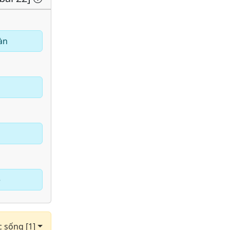
àn
e
c sống [1]