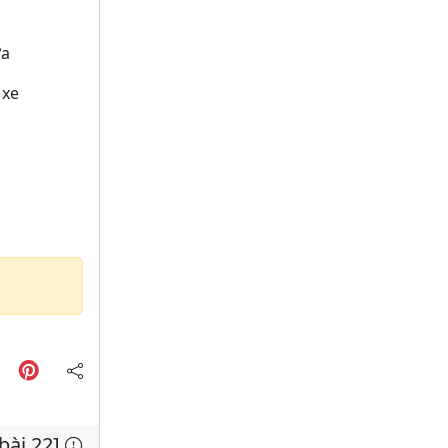
ửa
 xe
 bài 22]