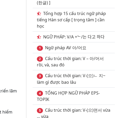
(한글) ]
Tổng hợp 15 cấu trúc ngữ pháp
tiếng Hàn sơ cấp [ trọng tâm ] cần
học
NGỮ PHÁP: V/A +ᄂ/는 다고 하다
Ngữ pháp AV 아/어요
1
Cấu trúc thời gian: V – 아/어서
2
rồi, và, sau đó
Cấu trúc thời gian: V-(으)ㄴ 지~
3
làm gì được bao lâu
riển lãm
TỔNG HỢP NGỮ PHÁP EPS-
4
TOPIK
Cấu trúc thời gian: V-(으)면서 vừa
5
át hiểm
... vừa