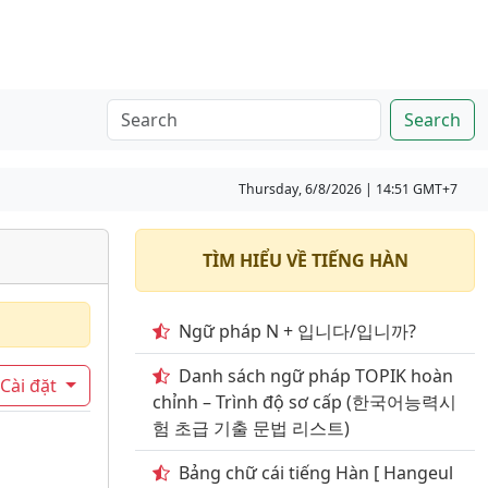
Search
Thursday, 6/8/2026 | 14:51 GMT+7
TÌM HIỂU VỀ TIẾNG HÀN
Ngữ pháp N + 입니다/입니까?
Danh sách ngữ pháp TOPIK hoàn
Cài đặt
chỉnh – Trình độ sơ cấp (한국어능력시
험 초급 기출 문법 리스트)
Bảng chữ cái tiếng Hàn [ Hangeul