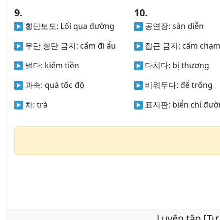
9.
10.
횡단보도:
Lối qua đường
공연장:
sàn diễn
무단 횡단 금지:
cấm đi ẩu
접근 금지:
cấm chạm
벌다:
kiếm tiền
다치다:
bị thương
과속:
quá tốc độ
비워두다:
để trống
차:
trà
표지판:
biển chỉ đư
Luyện tập [Tư 