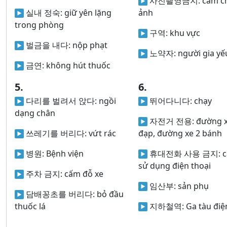
사진촬영금지:
cấm c
실내 정숙:
giữ yên lặng
ảnh
trong phòng
구역:
khu vực
벌금을 내다:
nộp phạt
노약자:
người gia yế
금연:
không hút thuốc
5.
6.
다리를 벌려서 앉다:
ngồi
뛰어다니다:
chạy
dạng chân
자전거 전용:
đường 
쓰레기를 버리다:
vứt rác
đạp, đường xe 2 bánh
병원:
Bệnh viện
휴대전화 사용 금지:
sử dụng điện thoại
주차 금지:
cấm đỗ xe
임산부:
sản phụ
담배꽁초를 버리다:
bỏ đầu
thuốc lá
지하철역:
Ga tàu điệ