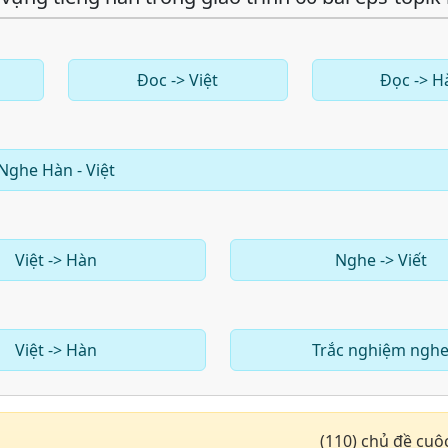
Đoc -> Việt
Đọc -> H
Nghe Hàn - Việt
Việt -> Hàn
Nghe -> Viết
Việt -> Hàn
Trắc nghiệm ngh
(110) chủ đề cuộ