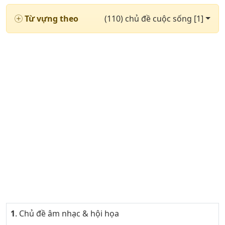
Từ vựng theo
(110) chủ đề cuộc sống [1]
1
. Chủ đề âm nhạc & hội họa