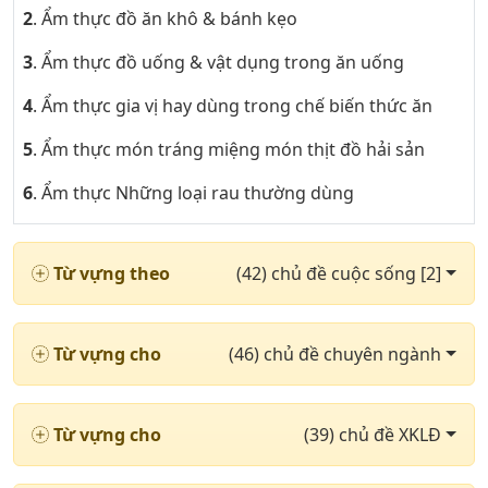
2
. Ẩm thực đồ ăn khô & bánh kẹo
3
. Ẩm thực đồ uống & vật dụng trong ăn uống
4
. Ẩm thực gia vị hay dùng trong chế biến thức ăn
5
. Ẩm thực món tráng miệng món thịt đồ hải sản
6
. Ẩm thực Những loại rau thường dùng
7
. Khoa trong bệnh viện & các loại thuốc phần 1
Từ vựng theo
(42) chủ đề cuộc sống [2]
8
. Khoa trong bệnh viện & các loại thuốc phần 2
9
. Những cặp từ trái nghĩa nhau phần 1
Từ vựng cho
(46) chủ đề chuyên ngành
10
. Những cặp từ trái nghĩa nhau phần 2
11
. Chủ đề thị trường chứng khoán
Từ vựng cho
(39) chủ đề XKLĐ
12
. Những từ ngữ cần thiết khi cư trú phần 1