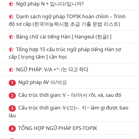
24
. Chủ đề động từ thường dùng phần 9
Ngữ pháp N + 입니다/입니까?
25
. Giao thông vận tải đường bộ
Danh sách ngữ pháp TOPIK hoàn chỉnh – Trình
độ sơ cấp (한국어능력시험 초급 기출 문법 리스트)
26
. Giao thông vận tải đường hàng không
Bảng chữ cái tiếng Hàn [ Hangeul (한글) ]
27
. Giao thông vận tải đường sắt
Tổng hợp 15 cấu trúc ngữ pháp tiếng Hàn sơ
28
. Giao thông vận tải đường thủy phần 1
cấp [ trọng tâm ] cần học
29
. Giao thông vận tải đường thủy phần 2
NGỮ PHÁP: V/A +ᄂ/는 다고 하다
30
. Chủ đề khách sạn nhà nghỉ
Ngữ pháp AV 아/어요
1
31
. Ký hiệu biển báo Giao thông phần 1
Cấu trúc thời gian: V – 아/어서 rồi, và, sau đó
2
32
. Ký hiệu biển báo Giao thông phần 2
Cấu trúc thời gian: V-(으)ㄴ 지~ làm gì được bao
3
33
. Chủ đề Những loại trái cây
lâu
34
. Chủ đề quan hệ gia đình & họ hàng
TỔNG HỢP NGỮ PHÁP EPS-TOPIK
4
35
. Chủ đề nghề nghiệp phần 1