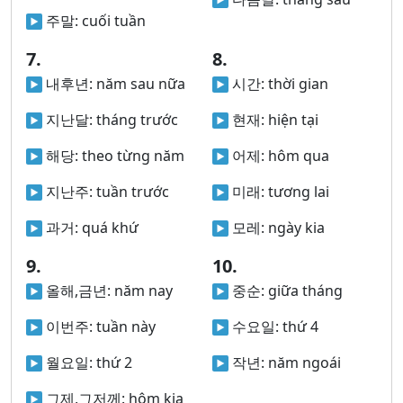
주말:
cuối tuần
7.
8.
내후년:
năm sau nữa
시간:
thời gian
지난달:
tháng trước
현재:
hiện tại
해당:
theo từng năm
어제:
hôm qua
지난주:
tuần trước
미래:
tương lai
과거:
quá khứ
모레:
ngày kia
9.
10.
올해,금년:
năm nay
중순:
giữa tháng
이번주:
tuần này
수요일:
thứ 4
월요일:
thứ 2
작년:
năm ngoái
그제,그저께:
hôm kia