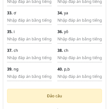
33.
ơ
34.
ya
35.
i
36.
yô
37.
ch
38.
ch
39.
ng
40.
p,b
Đảo câu