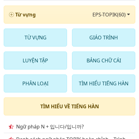
5
. Nghe Từ vựng & luyện cách phát âm chuẩn theo
Từ vựng
EPS-TOPIK(60)
giáo viên hàn quốc phần 4
6
. Nghe Từ vựng & luyện cách phát âm chuẩn theo
giáo viên hàn quốc phần 5
TỪ VỰNG
GIÁO TRÌNH
7
. Nghe Từ vựng & luyện cách phát âm chuẩn theo
giáo viên hàn quốc phần 6
LUYỆN TẬP
BẢNG CHỮ CÁI
8
. Nghe Từ vựng & luyện cách phát âm chuẩn theo
giáo viên hàn quốc phần 7
PHÂN LOẠI
TÌM HIỂU TIẾNG HÀN
9
. Nghe Từ vựng & luyện cách phát âm chuẩn theo
giáo viên hàn quốc phần 8
TÌM HIỂU VỀ TIẾNG HÀN
10
. Nghe Từ vựng & luyện cách phát âm chuẩn theo
giáo viên hàn quốc phần 9
Ngữ pháp N + 입니다/입니까?
11
. Nghe Từ vựng & luyện cách phát âm chuẩn theo
giáo viên hàn quốc phần 10