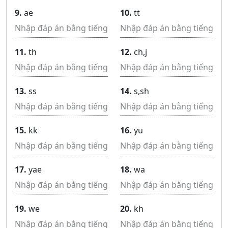
9.
ae
10.
tt
11.
th
12.
ch,j
13.
ss
14.
s,sh
15.
kk
16.
yu
17.
yae
18.
wa
19.
we
20.
kh