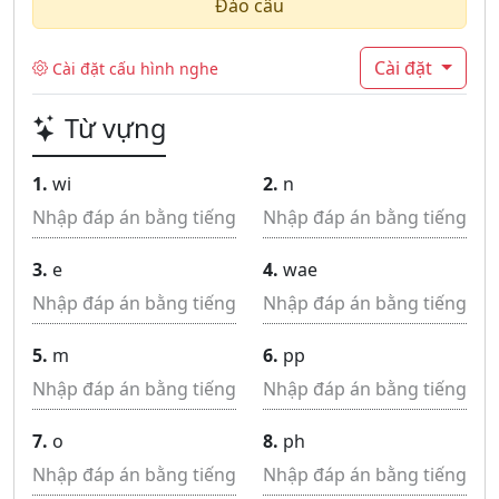
Đảo câu
Cài đặt
Cài đặt cấu hình nghe
Từ vựng
1.
wi
2.
n
3.
e
4.
wae
5.
m
6.
pp
7.
o
8.
ph